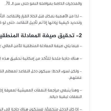
والمدخرات الخاصة بمواصلة النمو حتى سن الـ 70.
– لذا من الأهمية بمكان قبل اتخاذ القرار والتقاعد، ال
وتحديد كيفية زيادتها إذا تم تأجيل التقاعد، حتى لو
2- تحقيق صيغة المعادلة المنطقية للأمن المالي
– فيما يلي صيغة المعادلة المنطقية للأمن المالي عند التقاعد: (I > E)؛ أي دخل أكب
– هناك حاجة ملحة للتأكد من إمكانية تحقيق هذه الص
– ولكن لسوء الحظ؛ سيكون دخل التقاعد لمعظم الناس
عملهم.
– وهنا ينبغي مراجعة النفقات المعيشية لمعرفة إذا 
النفقات لبقية حياته.
– إذا كان الدخل منخفضًا، فستكون هناك حاجة إلى ال