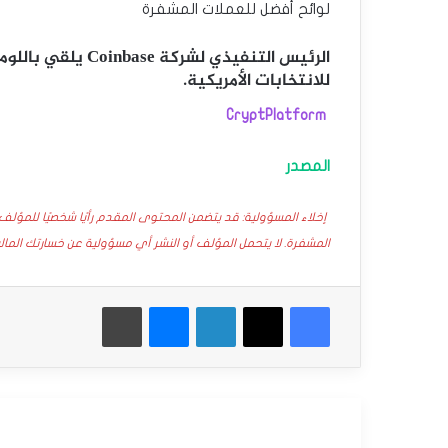
لوائح أفضل للعملات المشفرة
للانتخابات الأمريكية.
CryptPlatform
المصدر
إخلاء المسؤولية: قد يتضمن المحتوى المقدم رأيًا شخصيًا للمؤلف
المشفرة. لا يتحمل المؤلف أو النشر أي مسؤولية عن خسارتك المال
فيسبوك
‫X
لينكدإن
ماسنجر
طباعة
أقرأ التالي