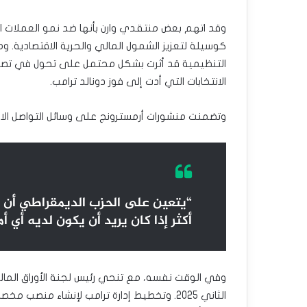
وقد اتهم بعض منتقدي وارن بأنها ضد نمو العملات الم
كوسيلة لتعزيز الشمول المالي والحرية الاقتصادية. ومن
التنظيمية قد أثرت بشكل محتمل على تحول في تصور 
الانتخابات التي أدت إلى فوز دونالد ترامب.
وتضمنت منشورات أرمسترونج على وسائل التواصل الاج
“يتعين على الحزب الديمقراطي أن ي
أكثر إذا كان يريد أن يكون لديه أي أم
الثاني 2025. وتخطيط إدارة ترامب لإنشاء م