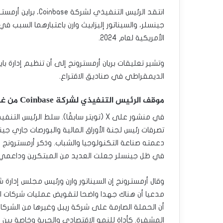
انتقد الرئيس التنفيذ
جينسلر، والسيناتور إليزابيث وارن باعتبارهما السبب ف
الأمريكية لعام 2024.
وتشير تعليقات بريان أرمسترونج إلى أن تنظيم إدارة ب
الديمقراطي في صناديق الاقتراع.
موقف الرئيس التنفيذي لشركة Coinbase من غاري جينسلر والسيناتور وارن
تصرفات رئيس لجنة الأوراق المالية والبورصات جاري جينس
دعمته صناعة التكنولوجيا والشباب. وذكر أرمسترونج 
في ظل جينسلر جعلت العديد من المبتكرين وداعمي الت
وقال أرمسترونج إن السيناتور وارن ورئيس مجلس إدارة 
مدعيا أن هناك جهدا واضحا لتقويض عمليات شركات الت
أن الحملة الصارمة على شركة ريبل وغيرها من الشركات
المشفرة. كأداة للنمو الاقتصادي والحرية وخاصة بين ا