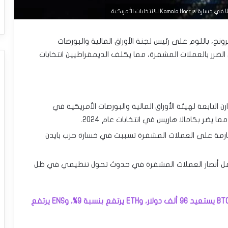
ي لشركة Coinbase، براين أرمسترونج، باللوم على رئيس لجنة الأوراق المالية والبورصات
اق الضرر بالعملات المشفرة، مما يكلف الديمقراطيين انتخابات
لتابعة لهيئة الأوراق المالية والبورصات الأمريكية في
 يضر بكامالا هاريس في انتخابات عام 2024.
لصارمة على العملات المشفرة تسببت في خسارة حزب بايدن
حي جينسلر عن منصبه في عام 2025، يأمل أنصار العملات المشفرة في حدوث تحول تنظيمي في ظل
سوق العملات المشفرة اليوم 28 نوفمبر: BTC يستعيد 96 ألف دولار، وETH يرتفع بنسبة 9%، وENS يرتفع