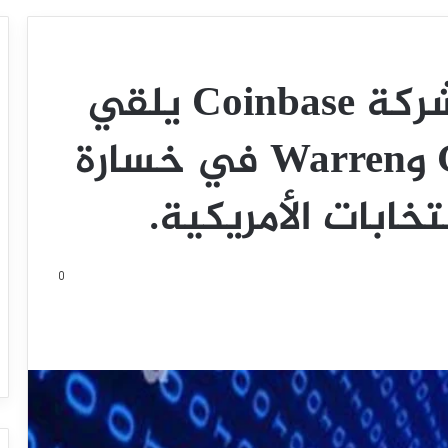
الرئيس التنفيذي لشركة Coinbase يلقي
باللوم على Gensler وWarren في خسارة
0