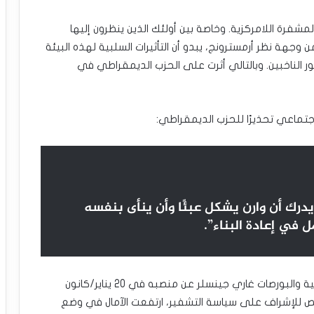
شفرة اللامركزية. وخاصة بين أولئك الذين ينظرون إليها
 وجهة نظر أرمسترونج، يبدو أن التأثيرات السلبية لهذه البيئة
الناخبين. وبالتالي أثرت على الحزب الديمقراطي في
تماعي تحذيرًا للحزب الديمقراطي:
درك أن وارن يشكل عبئًا وأن ينأى بنفسه
ل في إعادة البناء”.
وفي الوقت نفسه، مع تنحي رئيس لجنة الأوراق المالية والبورصات غاري جينسلر عن منصبه في 20 يناير/كانون
نصب مخصص للإشراف على سياسة التشفير، ارتفعت الآمال في وضع