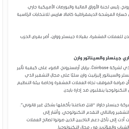
ي لشركة Coinbase، براين أرمسترونج، رئيس لجنة الأوراق المالية والبورصات الأمريكية جاري
ي خسارة المرشحة الديمقراطية كامالا هاريس للانتخابات الرئاسية
ايدن للعملات المشفرة، بقيادة جينسلر ووارن، أضر بفرص الحزب
في منشور على X (تويتر سابقًا). سلط الرئيس التنفيذي لشركة Coinbase، برايان أرمسترونج، الضوء على كيفية تأثير
لر والسيناتور إليزابيث وارن سلبًا على مجال التشفير الذي
أن صرامة الموقف تجاه العملات المشفرة وخاصة بيئة التنظيم
كنولوجيا ينقلبون ضد إدارة بايدن.
شركة جينسلر حاولا “قتل صناعتنا بأكملها بشكل غير قانوني”.
شفير وبالتالي التقدم التكنولوجي. وأشار إلى
 أدت إلى تآكل دعم الناخبين الذين صوتوا لصالح العملات
لشباب والمؤثرين في مجال التكنولوجيا.