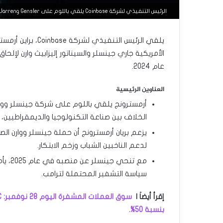
الرئيس التنفيذي لشركة Coinbase يلقي باللوم على Gensler وWarren في خسارة Kamala Harris للانتخابات الأمريكية.
يلقي الرئيس التنفيذ
الأمريكية جاري جينسلر والسيناتور إليزابيث وارن لإلح
عام 2024.
العناوين الرئيسية
أرمسترونج يلقي باللوم على شركة جينسلر ووارن ا
الخلاف بين صناعة التكنولوجيا والديمقراطيين، مما
يزعم بريان أرمسترونج أن حملة جينسلر ووارن ا
لدعم الناخبين الشباب وزخم الابتكار.
مع تن
سياسة التشفير المحتملة لترامب.
إقرأ أيضاَ |
بنسبة 50%.