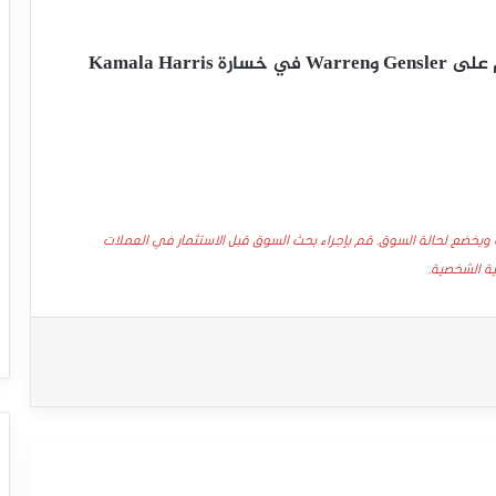
الرئيس التنفيذي لشركة Coinbase يلقي باللوم على Gensler وWarren في خسارة Kamala Harris
 ويخضع لحالة السوق. قم بإجراء بحث السوق قبل الاستثمار في العملات
ية الشخصية.
سعر الدولار مقابل الدولار الكندي يحاول
اكتساب زخماً إيجابياً – توقعات اليوم – 23-
03-2026
سعر الجنيه الإسترليني مقابل الدولار يبدأ