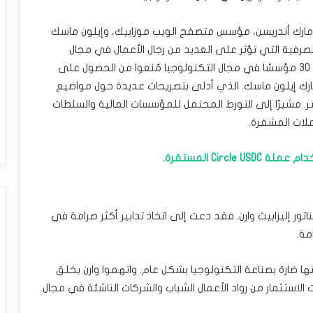
ارك أندريسن، مؤسس متصفح الويب موزاييك، وإيلون ماسك
مصرفية التي تؤثر على العديد من رجال الأعمال في مجال
التكنولوجيا والعملات المشفرة. مشيرًا إلى أن حوالي 30 مؤسسًا في مجال التكنولوجيا مُنعوا من الحصول على
ارك إيلون ماسك. الذي أدلى بتصريحات عديدة حول مواضيع
. مشيرًا إلى التورط المحتمل للمؤسسات المالية والسلطات
لات المشفرة.
ر إليزابيث وارن. فقد دعت إلى اتخاذ تدابير أكثر صرامة في
مة.
تها ضارة بصناعة التكنولوجيا بشكل عام. واتهموا وارن بخلق
 الاستثمار من رواد الأعمال الشباب والشركات الناشئة في مجال