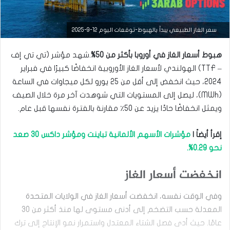
سعر الغاز الطبيعي يبدأ بالهبوط-توقعات اليوم 12-9-2025
هبوط أسعار الغاز في أوروبا بأكثر من 50%
.شهد مؤشر (تي تي إف
– TTF) الهولندي لأسعار الغاز الأوروبية انخفاضًا كبيرًا في فبراير
2024، حيث انخفض إلى أقل من 25 يورو لكل ميجاوات في الساعة
(MWh)، ليصل إلى المستويات التي شوهدت آخر مرة خلال الصيف
ويمثل انخفاضًا حادًا يزيد عن 50٪ مقارنة بالفترة نفسها قبل عام.
إقرأ أيضاً |
مؤشرات الأسهم الألمانية تباينت ومؤشر داكس 30 صعد
نحو 0.29%.
التحليل الفني للسلع
انخفضت أسعار الغاز
سبتمبر
12,
2025
وفي الوقت نفسه، انخفضت أسعار الغاز في الولايات المتحدة
س
المعدلة حسب التضخم إلى أدنى مستوى لها منذ أكثر من 30
ع
ر
عامًا. حيث أدى فصل الشتاء المعتدل واستمرار نمو الإنتاج إلى ترك