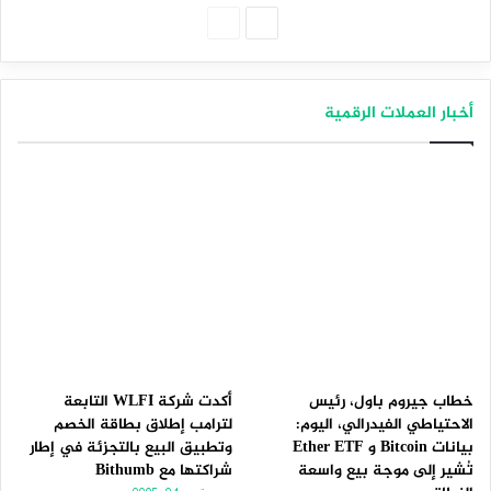
الصفحة
الصفحة
التالية
السابقة
أخبار العملات الرقمية
خطاب جيروم باول، رئيس
أكدت شركة WLFI التابعة
الاحتياطي الفيدرالي، اليوم:
لترامب إطلاق بطاقة الخصم
بيانات Bitcoin و Ether ETF
وتطبيق البيع بالتجزئة في إطار
تُشير إلى موجة بيع واسعة
شراكتها مع Bithumb