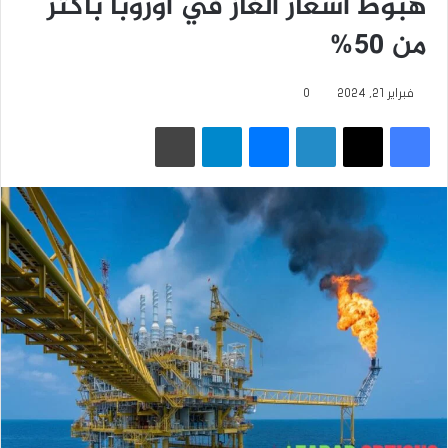
هبوط أسعار الغاز في أوروبا بأكثر
من 50%
فبراير 21, 2024
0
فيسبوك
‫X
لينكدإن
ماسنجر
تيلقرام
طباعة