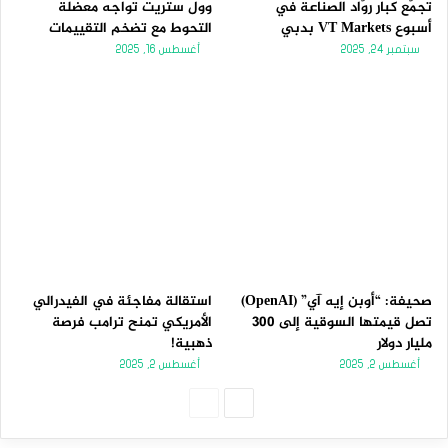
تجمّع كبار روّاد الصناعة في
وول ستريت تواجه معضلة
أسبوع VT Markets بدبي
التحوط مع تضخم التقييمات
سبتمبر 24, 2025
أغسطس 16, 2025
صحيفة: “أوبن إيه آي” (OpenAI)
استقالة مفاجئة في الفيدرالي
تصل قيمتها السوقية إلى 300
الأمريكي تمنح ترامب فرصة
مليار دولار
ذهبية!
أغسطس 2, 2025
أغسطس 2, 2025
الصفحة
الصفحة
التالية
السابقة