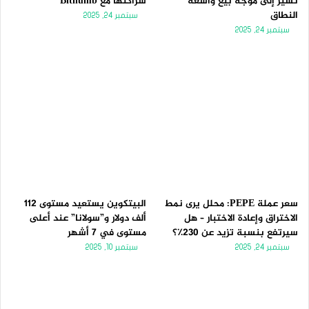
تُشير إلى موجة بيع واسعة
شراكتها مع Bithumb
النطاق
سبتمبر 24, 2025
سبتمبر 24, 2025
سعر عملة PEPE: محلل يرى نمط
البيتكوين يستعيد مستوى 112
الاختراق وإعادة الاختبار – هل
ألف دولار و”سولانا” عند أعلى
سيرتفع بنسبة تزيد عن 230٪؟
مستوى في 7 أشهر
سبتمبر 24, 2025
سبتمبر 10, 2025