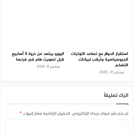
م
–
عالمية.
2
3
المصدر : اضغط هنا
-
0
3
الدولار الأمريكي
مورجان ستانلي
-
2
0
استقرار الدولار مع تصاعد التوترات
اليورو يبتعد عن ذروة 5 أسابيع
2
الجيوسياسية وترقب لبيانات
قبل تصويت هام فى فرنسا
6
التضخم
سبتمبر 8, 2025
سبتمبر 10, 2025
اترك تعليقاً
لن يتم نشر عنوان بريدك الإلكتروني.
الحقول الإلزامية مشار إليها بـ
*
ا
ل