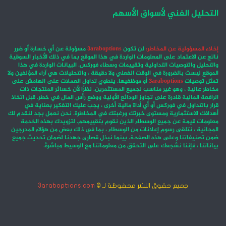
التحليل الفني لأسواق الأسهم
إخلاء المسؤولية عن المخاطر:
لن تكون
3araboptions
مسؤولة عن أي خسارة أو ضرر
ناتج عن الاعتماد على المعلومات الواردة في هذا الموقع بما في ذلك الأخبار السوقية
والتحليل والتوصيات التداولية وتقييمات وسطاء فوركس. البيانات الواردة في هذا
الموقع ليست بالضرورة في الوقت الفعلي ولا دقيقة ، والتحليلات هي آراء المؤلفين ولا
تمثل توصيات
3araboptions
أو موظفيها. ينطوي تداول العملات على الهامش على
مخاطر عالية ، وهو غير مناسب لجميع المستثمرين. نظرًا لأن خسائر المنتجات ذات
الرافعة المالية قادرة على تجاوز الودائع الأولية ووضع رأس المال في خطر. قبل اتخاذ
قرار بالتداول في فوركس أو أي أداة مالية أخرى ، يجب عليك التفكير بعناية في
أهدافك الاستثمارية ومستوى خبرتك ورغبتك في المخاطرة. نحن نعمل بجد لنقدم لك
معلومات قيمة عن جميع الوسطاء الذين نقوم بتقييمهم. لتزويدك بهذه الخدمة
المجانية ، نتلقى رسوم إعلانات من الوسطاء ، بما في ذلك بعض من هؤلاء المدرجين
ضمن تصنيفاتنا وعلى هذه الصفحة. بينما نبذل قصارى جهدنا لضمان تحديث جميع
بياناتنا ، فإننا نشجعك على التحقق من معلوماتنا مع الوسيط مباشرةً.
جميع حقوق النشر محفوظة لـ ©
3araboptions.com
‫X
فيسبوك
انستقرام