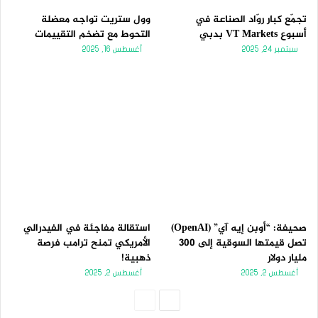
تجمّع كبار روّاد الصناعة في
وول ستريت تواجه معضلة
أسبوع VT Markets بدبي
التحوط مع تضخم التقييمات
سبتمبر 24, 2025
أغسطس 16, 2025
صحيفة: “أوبن إيه آي” (OpenAI)
استقالة مفاجئة في الفيدرالي
تصل قيمتها السوقية إلى 300
الأمريكي تمنح ترامب فرصة
مليار دولار
ذهبية!
أغسطس 2, 2025
أغسطس 2, 2025
الصفحة
الصفحة