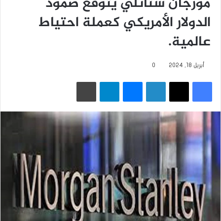
مورجان ستانلي يتوقع صمود
الدولار الأمريكي كعملة احتياط
عالمية.
أبريل 18, 2024
0
فيسبوك
‫X
لينكدإن
ماسنجر
تيلقرام
طباعة