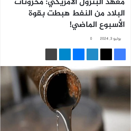
معهد البترول الأمريكي: مخزونات
البلاد من النفط هبطت بقوة
الأسبوع الماضي!
يوليو 3, 2024
0
فيسبوك
‫X
لينكدإن
ماسنجر
تيلقرام
طباعة