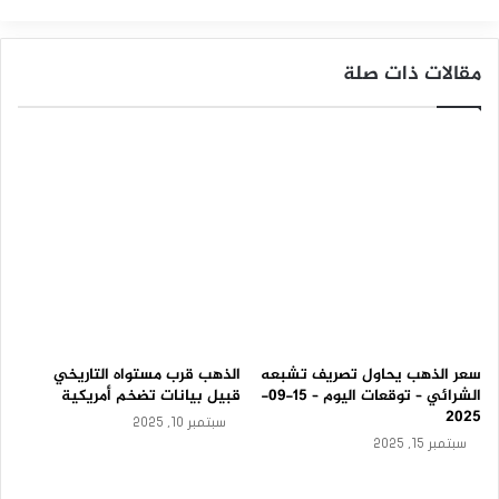
بقوة الأسبوع الماضي!
و
ق
المصدر : اضغط هنا
ع
مقالات ذات صلة
ا
ت
البترول
النفط
ا
ل
ي
و
م
–
0
9
-
0
9
-
سعر الذهب يحاول تصريف تشبعه
الذهب قرب مستواه التاريخي
2
الشرائي – توقعات اليوم – 15-09-
قبيل بيانات تضخم أمريكية
0
2025
2
سبتمبر 10, 2025
5
سبتمبر 15, 2025