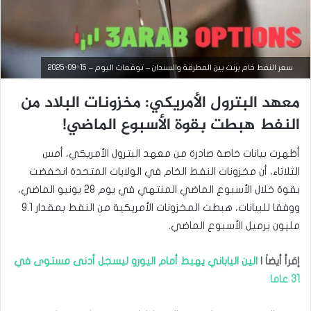
سعر النفط خام برنت بين المطرقة والسندان – توقعات اليوم – 15-09-2025
معهد البترول الأمريكي: مخزونات البلاد من
النفط هبطت بقوة الأسبوع الماضي!
أظهرت بيانات خاصة صادرة من معهد البترول الأمريكي، أمس
الثلاثاء، أن مخزونات النفط الخام في الولايات المتحدة انخفضت
بقوة خلال الأسبوع الماضي المنتهي في يوم 28 يونيو الماضي،
ووفقا للبيانات، هبطت المخزونات الأمريكية من النفط بمقدار 9.1
مليون برميل الأسبوع الماضي.
التحليل الفني للسلع
إقرأ أيضاَ |
الين الياباني يهبط أمام اليورو ليسجل أدنى مستوى في
سبتمبر
31 عاما
9,
2025