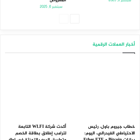
المعروض
سبتمبر 8, 2025
سبتمبر 6, 2025
الصفحة
الصفحة
التالية
السابقة
أخبار العملات الرقمية
خطاب جيروم باول، رئيس
أكدت شركة WLFI التابعة
الاحتياطي الفيدرالي، اليوم:
لترامب إطلاق بطاقة الخصم
بيانات Bitcoin و Ether ETF
وتطبيق البيع بالتجزئة في إطار