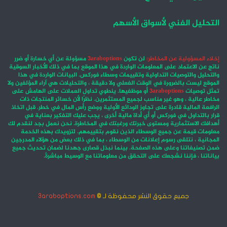
التحليل الفني لأسواق الأسهم
إخلاء المسؤولية عن المخاطر:
لن تكون
3araboptions
مسؤولة عن أي خسارة أو ضرر
ناتج عن الاعتماد على المعلومات الواردة في هذا الموقع بما في ذلك الأخبار السوقية
والتحليل والتوصيات التداولية وتقييمات وسطاء فوركس. البيانات الواردة في هذا
الموقع ليست بالضرورة في الوقت الفعلي ولا دقيقة ، والتحليلات هي آراء المؤلفين ولا
تمثل توصيات
3araboptions
أو موظفيها. ينطوي تداول العملات على الهامش على
مخاطر عالية ، وهو غير مناسب لجميع المستثمرين. نظرًا لأن خسائر المنتجات ذات
الرافعة المالية قادرة على تجاوز الودائع الأولية ووضع رأس المال في خطر. قبل اتخاذ
قرار بالتداول في فوركس أو أي أداة مالية أخرى ، يجب عليك التفكير بعناية في
أهدافك الاستثمارية ومستوى خبرتك ورغبتك في المخاطرة. نحن نعمل بجد لنقدم لك
معلومات قيمة عن جميع الوسطاء الذين نقوم بتقييمهم. لتزويدك بهذه الخدمة
المجانية ، نتلقى رسوم إعلانات من الوسطاء ، بما في ذلك بعض من هؤلاء المدرجين
ضمن تصنيفاتنا وعلى هذه الصفحة. بينما نبذل قصارى جهدنا لضمان تحديث جميع
بياناتنا ، فإننا نشجعك على التحقق من معلوماتنا مع الوسيط مباشرةً.
جميع حقوق النشر محفوظة لـ ©
3araboptions.com
‫X
فيسبوك
انستقرام