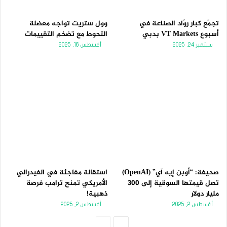
تجمّع كبار روّاد الصناعة في
وول ستريت تواجه معضلة
أسبوع VT Markets بدبي
التحوط مع تضخم التقييمات
سبتمبر 24, 2025
أغسطس 16, 2025
صحيفة: “أوبن إيه آي” (OpenAI)
استقالة مفاجئة في الفيدرالي
تصل قيمتها السوقية إلى 300
الأمريكي تمنح ترامب فرصة
مليار دولار
ذهبية!
أغسطس 2, 2025
أغسطس 2, 2025
الصفحة
الصفحة