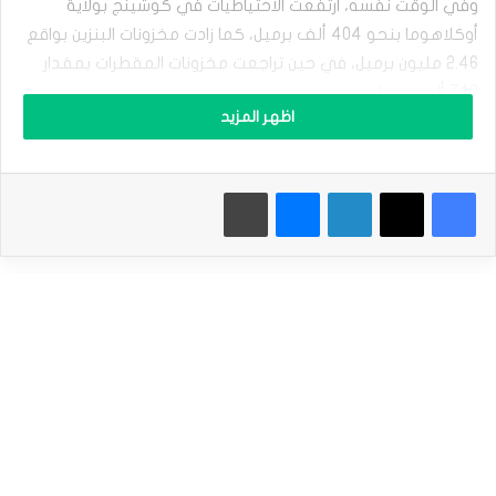
س
وفي الوقت نفسه، ارتفعت الاحتياطيات في كوشينج بولاية
ع
أوكلاهوما بنحو 404 ألف برميل، كما زادت مخزونات البنزين بواقع
ر
2.46 مليون برميل، في حين تراجعت مخزونات المقطرات بمقدار
ا
ل
740 ألف برميل.
ن
اظهر المزيد
ف
ويجدر الذكر، أن الأسواق تترقب صدور بيانات إدارة معلومات الطاقة
ط
ا
الأمريكية والمرتقب صدورها بوقت لاحق من تعاملات اليوم، والتي
فيسبوك
‫X
لينكدإن
ماسنجر
طباعة
ل
ستكشف عن حجم مخزونات الولايات المتحدة من النفط الخام
خ
خلال الأسبوع الماضي والمنتهي في يوم 28 يونيو، والتي قد
ا
م
يكون لها تأثير على تداولات عقود النفط الخام الفورية المتداولة
ي
في السوق العالمي.
ر
ت
ف
وعلى صعيد تداولات السوق العالمي الآن، سجلت العقود الفورية
ع
لخام برنت ارتفاع بنسبة 0.18% لتصل إلى 86.71 دولار للبرميل،
ب
ح
وكذلك صعدت العقود الفورية لخام غرب تكساس الوسيط بواقع
ذ
0.16% لتسجل نحو 83.25 دولار للبرميل.
ر
–
معهد البترول الأمريكي: مخزونات البلاد من النفط هبطت
ت