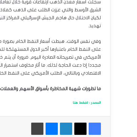
سجلت أسعار معدن الذهب ارتفاعات قوية خلال تعاملا
الشرق الأوسط والتي عززت الطلب على الذهب كملاذ آم
لكيان الاحتلال حال هاجم الجيش الإسرائيلي المراكز النو
تهديد.
وفي نفس الوقت، هبطت أسعار النفط الخام بصورة حاد
على النفط الخام باعتبارها أكبر الدول المستهلكة لل
الأمريكي في تصريحاته الصادرة اليوم. ضرورة أن يتم خ
مجددا إذا دعت الحاجة لذلك. ما أثار مخاوف استمرار
الاقتصادي وبالتالي، الطلب الأمريكي على النفط الخا
ما تطورات شهية المخاطرة بأسواق الأسهم والعملات
المصدر : اضغط هنا
فيسبوك
‫X
لينكدإن
ماسنجر
طباعة