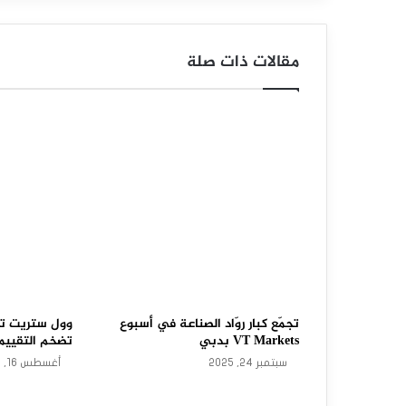
د
و
مقالات ذات صلة
ل
ا
ر
م
ق
ا
ب
ل
ا
تجمّع كبار روّاد الصناعة في أسبوع
وول ستريت تو
VT Markets بدبي
تضخم التقييم
ل
سبتمبر 24, 2025
أغسطس 16, 2025
د