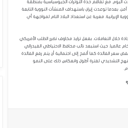
ت اليوم. مع تفاقم حدة التوترات الجيوسياسية بمنطقة
ن. بعدما توعدت إيران باستهداف المنشآت النووية التابعة
وية الإيرانية. معربة عن استعداد البلاد التام لمواجهة أي
ة خلال التعاملات. بفعل تزايد مخاوف تضرر الطلب الأمريكي
خام عالميا. حيث استبعد نائب محافظ الاحتياطي الفيدرالي
فض سعر الفائدة كما ألمح إلى احتمالية أن يتم رفع الفائدة
 النهج التشديدي لفترة أطول وانعكاس ذلك على النمو
م.
؟