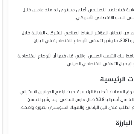
لاية فيلادلفيا التصنيعي أعلى مستوى له منذ عامين خلال
لى النمو الاقتصادي الأمريكي.
 من انتعاش المؤشر النشاط الصناعي للشركات اليابانية خلال
فظ بنك الشعب الصيني. والتي قال فيها أن الأوضاع الاقتصادية
اق حيال التعافي الاقتصادي الصيني.
ت الرئيسية
العملات الأجنبية الرئيسية. حيث ارتفع الدولارين الاسترالي
والنيوزلندي بعدما أظهرت البيانات تسجيل معدل البطالة في أستراليا 3.8% خلال مارس الماضي. بما يشير لتحسن
ع الطلب على الين الياباني والفرنك السويسري بصورة واضحة.
لبارزة