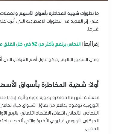
ما تطورات شهية المخاطرة بأسواق الأسهم والعملات
على إثر العديد من التطورات الاقتصادية التي أثرت 
غيرها.
إقرأ أيضاَ |
النحاس يرتفع بأكثر من 2% في ظل القلق من نقص المعروض.
وفي السطور التالية، يمكن تناول أهم العوامل التي 
أولا: شهية المخاطرة بأسواق الأسهم
انتعشت شهية المخاطرة بصورة قوية وأثرت إيجابا عل
الأوروبية بوضوح بدافع من تفاؤل الأسواق حيال تعافي 
الاتحادي الألماني انتعاش الاقتصاد الألماني بالربع ال
المركزي الأوروبي فيلروي الأخيرة والتي ألمحت باحتم
المقبل.