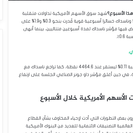
 هذا الأسبوع؟
شهد سوق الأسهم الأمريكية تداولات متقلبة
للغاية لهذا الأسبوع أسفرت عن تكبد مؤشر S&P 500 وناسداك خسائرا أسبوعية قوية قُدرت بنحو 0.3% و1.9% على
رة الأولى في عام 2023 التي ينخفض فيها مؤشر ناسداك لمدة أسبوعين متتاليين، بينما أنهى
0.٪.
ومع ختام تداولات اليوم، انخفض مؤشر S&P 500 بنسبة 0.11% ليستقر عند 4464.6 نقطة، كما تراجع ناسداك مع
لات الأسهم الأمريكية مسجلا 15028.6 نقطة، في حين أغلق مؤشر داو جونز الصناعي الجلسة على ارتفاع
 الأسهم الأمريكية خلال الأسبوع
ون بعض التطورات التي أدت لإحياء المخاوف بشأن القطاع
لمية التصنيفات الائتمانية للعديد من البنوك الأمريكية