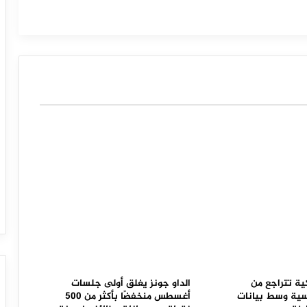
المالي
هبوط معظم الأسهم الخليجية مع أداء
متفاوت للأسواق خلال التداولات.
كية تتراجع من
الداو جونز يغلق أولى جلسات
سية وسط بيانات
أغسطس منخفضًا بأكثر من 500