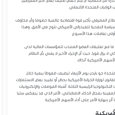
ذرة من احتمالية أن يتم خفض صنيف بعض أكبر المقرضين
ولايات المتحدة الائتماني.
قطاع المصرفي بأكبر قوة اقتصادية عالمية خصوصا وأن مخاوف
ائل 2024 كنتيجة لتشديد السياسة النقدية للفيدرالي الأمريكي تلوح في الأفق، وهذا
ولى تعاملات هذا الأسبوع.
د ما مع تعليقات العضو المنتدب للمؤسسات المالية لدى
لا يزال قويا، حيث أن الإجراء الأخير لا يعني بأن النظام
لأسهم الأمريكية آنذاك.
متحدة جو بايدن يوم الأربعاء ليضيف ضغوطا بيعية خلال
نون لوزارة الخزانة الأمريكية بحظر أو تقييد بعض الاستثمارات
لتكنولوجيا الرئيسية الثلاثة: أشباه الموصلات والإلكترونيات
معينة بمجال الذكاء الاصطناعي، الأمر الذي قد ينعكس سلبا
ثر بنهاية الأمر على أداء الأسهم الأمريكية.
أمريكية