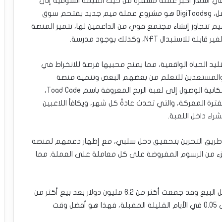
 في أسعار أكبر عملة مشفرة من حيث القيمة السوقية إلى
المزيد من النمو لمنصة DigiToads التي ارتفعت بالفعل، وDigiToads هو مشروع عملة ميم جديد يقتحم سوق
 تتجاوز إنشاء مجتمع قوي من الداعمين لها، تتميز المنصة
ال NFT، وكذلك بوجود مدرسة.
م العالم الافتراضي للعملة The Swamp، لتقليد الحياة الواقعية، مما يمنح محبيها فرصة للانخراط في
المستعدين للتعلم من بعضهم البعض وتنمية منصة
DigiToads معًا، ويحصل مستثمرو Toads أيضًا على إمكانية الوصول إلى لعبة الربح المعروفة باسم Toad Cade،
ترة المعركة، والتي تحدث عادةً كل شهر، ويكافأ اللاعبين
عن طريق التخزين بتحقيق دخل سلبي، مع إظهار دعمهم لمنصة
لال جزء من الرسوم المفروضة على كل معاملة على العملة. مما
DigiToads حاليًا في مرحلة Lilypad 9 من مرحلة ما قبل البيع وقد جمعت أكثر من 6.2 مليون دولار بعد بيع أكثر من
364 مليون رمز. مع توقع ارتفاع سعر عملات تودز إلى 0.05 في الأيام القليلة المقبلة، فهذا هو أفضل وقت