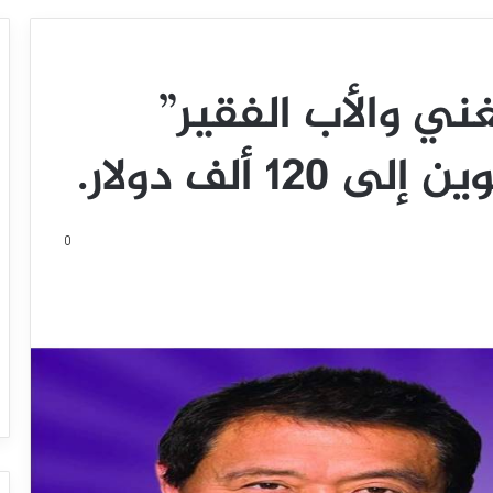
ني والأب الفقير”
1 ألف دولار.
0