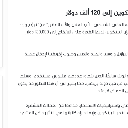
1 ألف دولار
ه المالي الشخصي “الأب الغني والأب الفقير” عن تنبؤ جريء
فيما يتعلق بمستقبل البيتكوين. وفقًا لكيوساكي، فإن البيتكوين لديها القدرة على الارتفاع إلى 120,000 دولار
رازيل وروسيا والهند والصين وجنوب إفريقيا) لإدخال عملة
ك كيوساكي رؤيته مع متابعيه على تطبيق X أو تويتر سابقًا، الذين يتجاوز عددهم مليوني مستخدم. وسلط
 من قبل دولة بريكس، مما يشير إلى أن هذا التطور قد يكون
لى انخفاض قيمته.
واستراتيجيات الاستثمار، مدافعًا عن العملات المشفرة
ستمر للبيتكوين وإيمانه بإمكانياتها في التأثير داخل المشهد