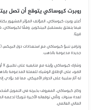
روبرت كيوساكي يتوقع أن تصل بيتكوين إلى 20
أعلن روبرت كيوساكي، المؤلف المؤثر المشهور بكتاب
قريبًا.
وتزامن تنبؤ كيوساكي مع استعدادات دول البريكس (الب
جديدة مدعومة بالذهب.
وشار
الضوء على الإطلاق الوشيك للعملة المدعومة بالذهب
له آثار سلبية على الدولار الأمريكي. مما قد يؤدي إ
وكان كيوساكي، المعروف بخبرته في التمويل الشخصي 
لعدة سنوات. وتأتي توقعاته الأخيرة تتويجًا لدعمه الم
المالي العالمي.