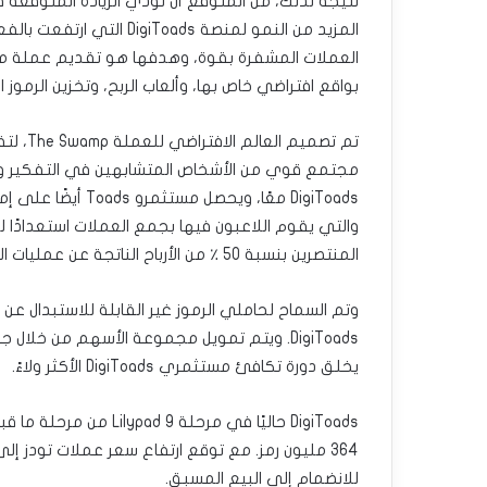
نتيجة لذلك، من المتوقع أن تؤدي الزيادة المتوقعة
العملات المشفرة بقوة، وهدفها هو تقديم عملة ميم
بواقع افتراضي خاص بها، وألعاب الربح، وتخزين الرموز الغير قابلة للاستبد
تم تصمي
مجتمع قوي من الأشخاص المتشابهين في التفكير و
والتي يقوم اللاعبون فيها بجمع العملات استعدادًا لف
المنتصرين بنسبة 50 ٪ من الأرباح الناتجة عن عمليات الشراء داخل اللعبة.
وتم السماح لحاملي الرموز غير القابلة للاستبدال 
DigiToads. ويتم تمويل مجموعة الأسهم من خ
يخلق دورة تكافئ مستثمري DigiToads الأكثر ولاءً.
للانضمام إلى البيع المسبق.