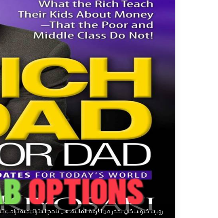
روبرت كيوساكي يحذر من الأزمة المالية، هل تنجح استراتيجية ترامب تج