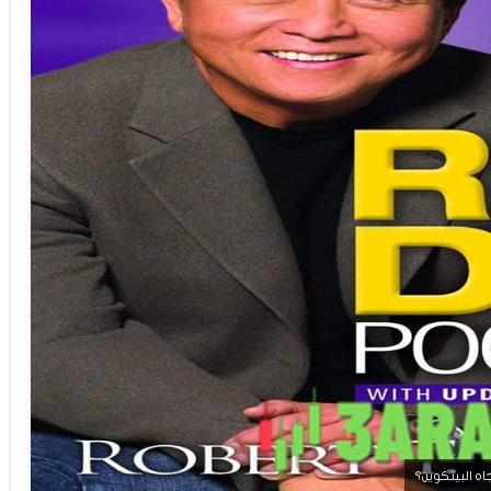
اه البيتكوين؟