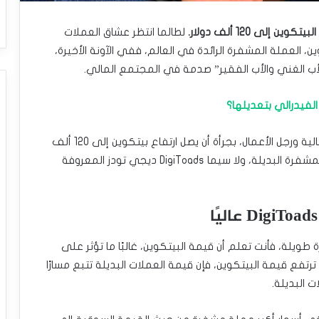
ى 120 ألف دولار.
لطالما انتظر عشاق العملات
ن، العملة المشفرة الرائدة في العالم، ففي الآونة الأخيرة،
الأب الغني والأب الفقير” صدمة في المجتمع المالي.
الفيدرالي بتعديلها؟
فتوقع روبرت كيوساكي، المدافع عن محو الأمية المالية ورجل الأعمال، بجرأة أن يصل ارتفاع بيتكوين إلى 120 ألف
دولار إلى جانب تأثير مضاعف محتمل على العملات المشفرة البديلة، ولا سيما DigiToads ديجي تودز المعروفة
يلة، فأنت تعلم أن قيمة البيتكوين، غالبًا ما تؤثر على
تفع قيمة البيتكوين، فإن قيمة العملات البديلة تتبع مسارًا
ت البديلة.