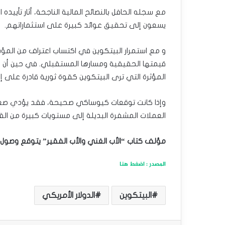
مع سجله الحافل بالنصائح المالية الناجحة، أثار تأييده
يسعون إلى تحقيق عوائد كبيرة على استثماراتهم.
و مع استمرار البيتكوين في اكتساب اعتراف من المؤ
قيمتها الحقيقية ومسارها المستقبلي. في حين أن البعض 
المؤثرة التي ترى البيتكوين كقوة ثورية قادرة على إ
وإذا كانت توقعات كيوساكي صحيحة، فقد يؤدي صعود ا
العملات المشفرة البديلة إلى مستويات كبيرة من القي
مؤلف كتاب “الأب الغني والأب الفقير” يتوقع وصول البيتكوين إل
المصدر : اضغط هنا
البيتكوين
الدولار الأمريكي