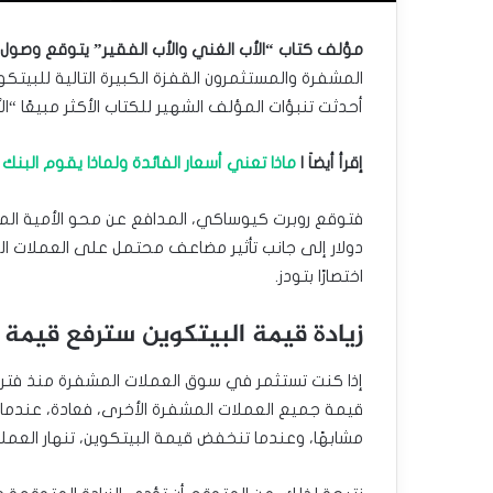
مؤلف كتاب “الأب الغني والأب الفقير” يتوقع وصول البيتكوين إل
المشفرة والمستثمرون القفزة الكبيرة التالية للبيتكوي
أحدثت تنبؤات المؤلف الشهير للكتاب الأكثر مبيعًا “
إقرأ أيضاَ |
ماذا تعني أسعار الفائدة ولماذا يقوم البنك 
اختصارًا بتودز.
زيادة قيمة البيتكوين سترفع قيمة DigiToads عاليًا
إذا كنت تستثمر في سوق العملات المشفرة منذ فترة طو
قيمة جميع العملات المشفرة الأخرى، فعادة، عندما تر
مشابهًا، وعندما تنخفض قيمة البيتكوين، تنهار العملا