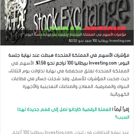
مؤشرات الأسهم في المملكة المتحدة ارتفعت عند نهاية جلسة اليوم؛
التحليل الفني للعملات
Investing.com بريطانيا 100 صعد نحو 0.52%.
مارس
مؤشرات الأسهم في المملكة المتحدة هبطت عند نهاية جلسة
23,
2026
اليوم؛ Investing.com بريطانيا 100 تراجع نحو 1.58%.
الأسهم في
س
المملكة المتحدة تغلق منخفضة في نهاية تداولات يوم الثلاثاء،
ع
حيث صحبت المؤشرات للأسفل، وقد سُجلت خسائر في قطاعات
ر
ا
البنوك والمصرفية، المعادن والصناعات التعدينية والأجهزة
ل
الكهربائية.
د
و
ل
إقرأ أيضاً |
العملة الرقمية كاردانو تصل إلى قمم جديدة لهذا
ا
السبب؟
ر
م
ق
عند نهاية التداولات في لندن، Investing.com بريطانيا 100 أغلق