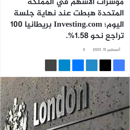
مؤشرات الأسهم في المملكة
المتحدة هبطت عند نهاية جلسة
اليوم؛ Investing.com بريطانيا 100
تراجع نحو 1.58%.
أغسطس 15, 2023
0
فيسبوك
‫X
لينكدإن
ماسنجر
تيلقرام
طباعة