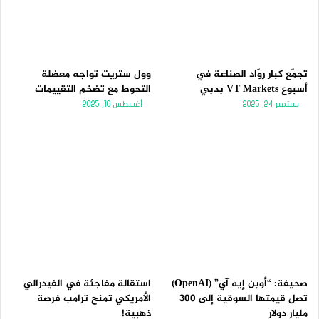
تجمّع كبار روّاد الصناعة في
وول ستريت تواجه معضلة
أسبوع VT Markets بدبي
التحوط مع تضخم التقييمات
سبتمبر 24, 2025
أغسطس 16, 2025
صحيفة: “أوبن إيه آي” (OpenAI)
استقالة مفاجئة في الفيدرالي
تصل قيمتها السوقية إلى 300
الأمريكي تمنح ترامب فرصة
مليار دولار
ذهبية!