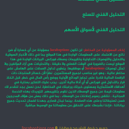
التحليل الفني للسلع
التحليل الفني لأسواق الأسهم
إخلاء المسؤولية عن المخاطر:
لن تكون
3araboptions
مسؤولة عن أي خسارة أو ضرر
ناتج عن الاعتماد على المعلومات الواردة في هذا الموقع بما في ذلك الأخبار السوقية
والتحليل والتوصيات التداولية وتقييمات وسطاء فوركس. البيانات الواردة في هذا
الموقع ليست بالضرورة في الوقت الفعلي ولا دقيقة ، والتحليلات هي آراء المؤلفين ولا
تمثل توصيات
3araboptions
أو موظفيها. ينطوي تداول العملات على الهامش على
مخاطر عالية ، وهو غير مناسب لجميع المستثمرين. نظرًا لأن خسائر المنتجات ذات
الرافعة المالية قادرة على تجاوز الودائع الأولية ووضع رأس المال في خطر. قبل اتخاذ
قرار بالتداول في فوركس أو أي أداة مالية أخرى ، يجب عليك التفكير بعناية في
أهدافك الاستثمارية ومستوى خبرتك ورغبتك في المخاطرة. نحن نعمل بجد لنقدم لك
معلومات قيمة عن جميع الوسطاء الذين نقوم بتقييمهم. لتزويدك بهذه الخدمة
المجانية ، نتلقى رسوم إعلانات من الوسطاء ، بما في ذلك بعض من هؤلاء المدرجين
ضمن تصنيفاتنا وعلى هذه الصفحة. بينما نبذل قصارى جهدنا لضمان تحديث جميع
بياناتنا ، فإننا نشجعك على التحقق من معلوماتنا مع الوسيط مباشرةً.
جميع حقوق النشر محفوظة لـ ©
3araboptions.com