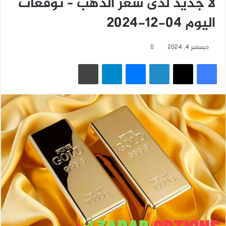
لا جديد لدى سعر الذهب – توقعات
اليوم 04-12-2024
ديسمبر 4, 2024
0
فيسبوك
‫X
لينكدإن
ماسنجر
تيلقرام
طباعة