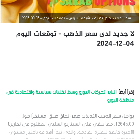
سعر الذهب يحاول تصريف تشبعه الشرائي – توقعات اليوم – 15-09-2025
لا جديد لدى سعر الذهب – توقعات اليوم
04-12-2024
أخبار السلع
سبتمبر
إقرأ أيضاَ |
تباين تحركات اليورو وسط تقلبات سياسية واقتصادية في
15,
2025
منطقة اليورو
س
ع
يواصل سعر الذهب التذبذب ضمن نطاق ضيق، مستقراً حول
ر
ا
2645.00$، مما يبقي على السيناريو السلبي المقترح في تقاريرنا
ل
الأخيرة قائمة للفترة القادمة، والذي تبدأ أهدافه باختبار مستوى
ذ