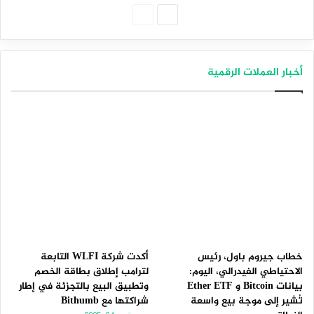
الصفحة
الصفحة
التالية
السابقة
أخبار العملات الرقمية
خطاب جيروم باول، رئيس
أكدت شركة WLFI التابعة
الاحتياطي الفيدرالي، اليوم:
لترامب إطلاق بطاقة الخصم
بيانات Bitcoin و Ether ETF
وتطبيق البيع بالتجزئة في إطار
تُشير إلى موجة بيع واسعة
شراكتها مع Bithumb