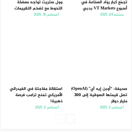
تجمّع كبار روّاد الصناعة في
وول ستريت تواجه معضلة
أسبوع VT Markets بدبي
التحوط مع تضخم التقييمات
سبتمبر 24, 2025
أغسطس 16, 2025
صحيفة: “أوبن إيه آي” (OpenAI)
استقالة مفاجئة في الفيدرالي
تصل قيمتها السوقية إلى 300
الأمريكي تمنح ترامب فرصة
مليار دولار
ذهبية!
أغسطس 2, 2025
أغسطس 2, 2025
الصفحة
الصفحة
التالية
السابقة