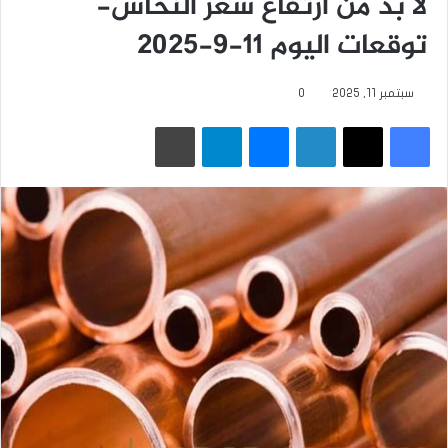
لا بد من ارتفاع سعر النحاس-
توقعات اليوم 11-9-2025
سبتمبر 11, 2025
0
فيسبوك
‫X
لينكدإن
ماسنجر
تيلقرام
طباعة