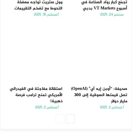
تجمّع كبار روّاد الصناعة في
وول ستريت تواجه معضلة
أسبوع VT Markets بدبي
التحوط مع تضخم التقييمات
سبتمبر 24, 2025
أغسطس 16, 2025
صحيفة: “أوبن إيه آي” (OpenAI)
استقالة مفاجئة في الفيدرالي
تصل قيمتها السوقية إلى 300
الأمريكي تمنح ترامب فرصة
مليار دولار
ذهبية!
أغسطس 2, 2025
أغسطس 2, 2025
الصفحة
الصفحة
التالية
السابقة