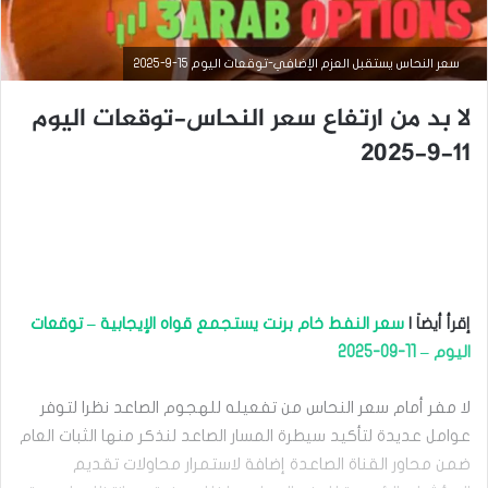
سعر النحاس يستقبل العزم الإضافي-توقعات اليوم 15-9-2025
لا بد من ارتفاع سعر النحاس-توقعات اليوم
11-9-2025
التحليل الفني للسلع
إقرأ أيضاَ |
سعر النفط خام برنت يستجمع قواه الإيجابية – توقعات
اليوم – 11-09-2025
سبتمبر
15,
2025
لا مفر أمام سعر النحاس من تفعيله للهجوم الصاعد نظرا لتوفر
س
عوامل عديدة لتأكيد سيطرة المسار الصاعد لنذكر منها الثبات العام
ع
ر
ضمن محاور القناة الصاعدة إضافة لاستمرار محاولات تقديم