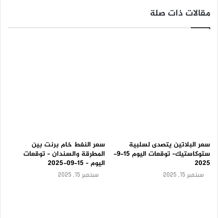
-
مقالات ذات صلة
ت
و
ق
ع
ا
ت
ا
ل
ي
و
م
1
5
-
9
سعر البلاتين يتصدى لسلبية
سعر النفط خام برنت بين
-
ستوكاستيك– توقعات اليوم 15-9-
المطرقة والسندان – توقعات
2
2025
اليوم – 15-09-2025
0
سبتمبر 15, 2025
سبتمبر 15, 2025
2
5