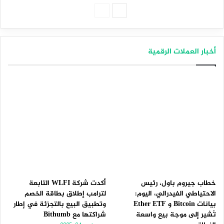
الصفحة
الصفحة
التالية
السابقة
أخبار العملات الرقمية
خطاب جيروم باول، رئيس
أكدت شركة WLFI التابعة
الاحتياطي الفيدرالي، اليوم:
لترامب إطلاق بطاقة الخصم
بيانات Bitcoin و Ether ETF
وتطبيق البيع بالتجزئة في إطار
تُشير إلى موجة بيع واسعة
شراكتها مع Bithumb