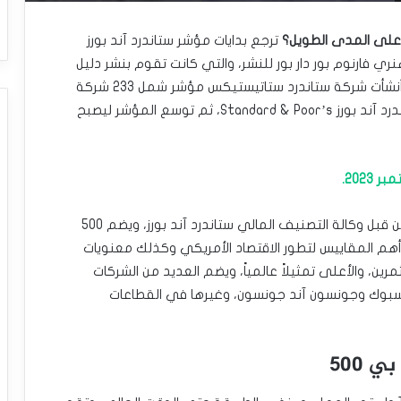
ترجع بدايات مؤشر ستاندرد آند بورز
S إلى عام 1860 عند تأسيس هنري فارنوم بور دار بور للنشر، والتي كانت تقوم بنشر دليل
المستثمر لصناعة السكك الحديدية، وفي عام 1923، أنشأت شركة ستاندرد ستاتيستيكس مؤشر شمل 233 شركة
أمريكية، ثم اندمجت الشركتان عام 1941 لتشكيل ستاندرد آند بورز Standard & Poor’s، ثم توسع المؤشر ليصبح
وأصبح المؤشر يعرف اختصارًا بإس آند بي 500، ويدار من قبل وكالة التصنيف المالي ستاندرد آند بورز، ويضم 500
م المقاييس لتطور الاقتصاد الأمريكي وكذلك معنويات
رين، والأعلى تمثيلاً عالمياً، ويضم العديد من الشركات
سبوك وجونسون آند جونسون، وغيرها في القطاعات
500