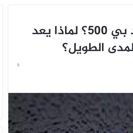
كيف تتداول إس آند بي 500؟ لماذا يعد
المدى الطويل؟
0