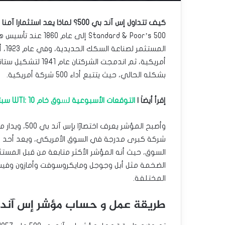
كيف تتداول إس آند بي 500؟ لماذا يعد استثمارا آمنا على المدى الطويل؟
tandard & Poor’s 500
بشكله الحالي، حيث يتتبع أداء 500 شركة أمريكية.
إقرأ أيضاَ |
التوقعات الأسبوعية ل
س
وق خام WTI: 10 سبتمبر 2023.
شركة كبرى مدرجة في السوق الأمريكي، ويعد أحد أه
السوق، حيث أنه المؤشر الأكثر متابعة من قبل المستثم
الضخمة مثل أبل وجوجل ومايكروسوفت وأمازون وفي
المختلفة.
طريقة عمل و حساب مؤشر إس آند بي 