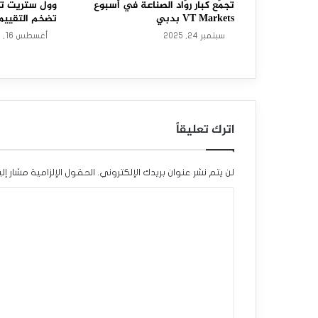
ا
تجمّع كبار روّاد الصناعة في أسبوع
وول ستريت تو
VT Markets بدبي
تضخم التقييم
ل
سبتمبر 24, 2025
أغسطس 16, 2025
د
و
ل
اترك تعليقاً
ا
ر
لن يتم نشر عنوان بريدك الإلكتروني.
الحقول الإلزامية مشار إلي
ا
ا
ل
ل
ك
ت
ن
ع
د
ل
ي