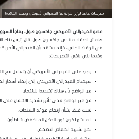
تصريحات هامة لوزير الخزانة عن الفيدرالي الأمريكي وخفض الفائدة!
عضو الفيدرالي الأمريكي جاكسون هول، يفاجأ السوق ب
هامش انعقاد منتدى جاكسون هول، قال رئيس بنك الاحتي
في الوقت الحالي، فإنه يعتقد بأن الفيدرالي الأمري
وفيما يلي باقي التصريحات:
يجب على الفيدرالي الأمريكي أن يتعامل مع ال
سيحتاج الفيدرالي الأمريكي إلى إبقاء أسعار ال
من الواضح بأن هناك تشديدا للائتمان.
من غير الواضح مدى تأثير تشديد الائتمان على ال
لست قلقا بشأن ارتفاع عوائد السندات.
المستهلكون ذوو الدخل المنخفض يتباطأون.
نحن نشهد انخفاض التضخم.