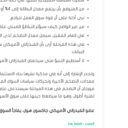
سنترك السياسة التقييدية تطبق، في حالة انخف
من المتوقع بأن يرتفع معدل البطالة إلى 4% أو أعلى بقليل من ذلك.
نرى أدلة على أن قوة سوق العمل تتراجع.
من غير الواضح كيف سيؤثر التباطؤ الصيني على 
في العام المقبل، سيصل معدل التضخم لدى الفيدرالي الأم
في هذه المرحلة أرى بأن الفيدرالي الأمريكي 
البيانات.
لا أستطيع التنبؤ متى سيخفض الفيدرالي الأمري
وتجدر الإشارة إلى أنه في مذكرة نشرها بنك الاستثم
معدلات التضخم الأخيرة وتحركات سياسات البنوك ال
مورجان أن التضخم في هذه المرحلة سيستدعي على الأ
لفترة أطول، وهو ما سيضغط حينها على سوق الأسه
عضو الفيدرالي الأمريكي جاكسون هول، يفاجأ السوق ب
المصدر : اضغط هنا