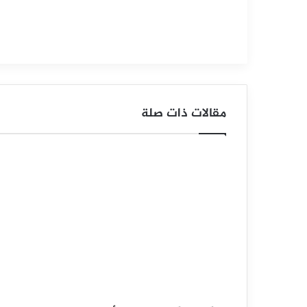
ا
ل
د
و
مقالات ذات صلة
ل
ا
ر
م
ق
ا
ب
ل