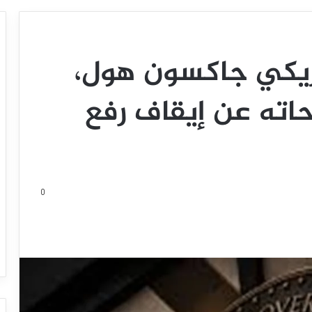
مريكي جاكسون هول،
اته عن إيقاف رفع
0