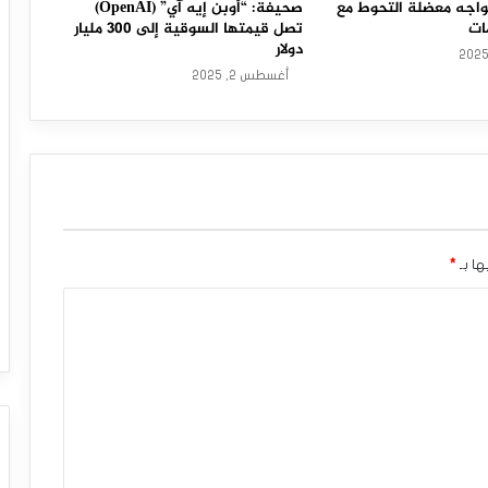
اجه معضلة التحوط مع
صحيفة: “أوبن إيه آي” (OpenAI)
ات
تصل قيمتها السوقية إلى 300 مليار
دولار
أغسطس 2, 2025
ها بـ
*