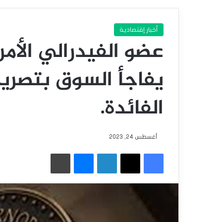
أخبار إقتصادية
عضو الفيدرالي الأ
يفاجأ السوق بتصريح
الفائدة.
أغسطس 24, 2023
فيسبوك
‫X
لينكدإن
ماسنجر
طباعة