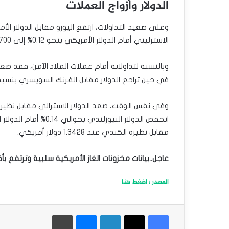
الدولار وأزواج العملات
الاسترليني أمام الدولار الأمريكي بنحو 0.12% إلى 1.2700 دولار.
في حين تراجع الدولار مقابل الفرنك السويسري بنسبة 0.16% إلى 0.8757 فرن
مقابل نظيره الكندي عند 1.3428 دولار أمريكي.
عاجل..بيانات مخزونات الغاز الأمريكية سلبية وترتفع بأ
المصدر : اضغط هنا
فيسبوك
‫X
لينكدإن
ماسنجر
طباعة