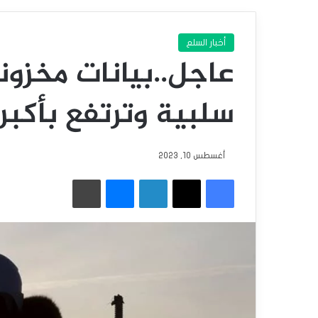
أخبار السلع
عاجل..بيانات مخزونا
سلبية وترتفع بأكبر 
أغسطس 10, 2023
فيسبوك
‫X
لينكدإن
ماسنجر
طباعة