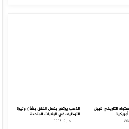
هبوط معظم الأسهم الخليجية مع أداء
متفاوت للأسواق خلال التداولات.
تواه التاريخي قبيل
الذهب يرتفع بفعل القلق بشأن وتيرة
أمريكية
التوظيف في الولايات المتحدة
سبتمبر 9, 2025