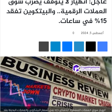
عاجل: انهيار لا يتوقف يضرب سوق
العملات الرقمية.. والبيتكوين تفقد
15% في ساعات.
أغسطس 5, 2024
0
فيسبوك
‫X
لينكدإن
ماسنجر
تيلقرام
طباعة
انهيار سوق العملات المشفرة: انخفاض حاد في أسعار البيتكوين والعملات البديلة بعد