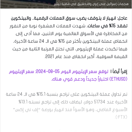
التحليل الفني للعملات
هجمات إسرائيل على إيران والتحقيق في قضية تيثير.
مارس
عاجل: انهيار لا يتوقف يضرب سوق العملات الرقمية.. والبيتكوين
23,
2026
تفقد 15% في ساعات.
شهدت العملات المشفرة نوبة من النفور
س
من المخاطرة في الأسواق العالمية يوم الاثنين، مما أدى إلى
ع
انخفاض عملة البيتكوين بأكثر من 15% في الـ 24 ساعة الأخيرة،
ر
ا
فيما تكبدت عملة الإيثريوم، التي تحتل المرتبة الثانية من حيث
ل
القيمة السوقية، أكبر انخفاض منذ عام 2021.
د
و
ل
إقرأ أيضاَ |
توقع سعر الإيثريوم اليوم 05-08-2024: سعر الإيثريوم
ا
(ETHUSD) اختباراً جديداً ودعم قوي هناك.
ر
م
ق
تم تداول عملة البيتكوين على تراجع بنسبة 15.1% في الـ 24 ساعة
ا
الأخيرة عند 51734 دولار، ليضاف ذلك إلى تراجع نسبته 13.1%
ب
ل
الأسبوع الماضي، وهو الأسوأ منذ انهيار بورصة “إف تي إكس”
ا
(FTX).
ل
د