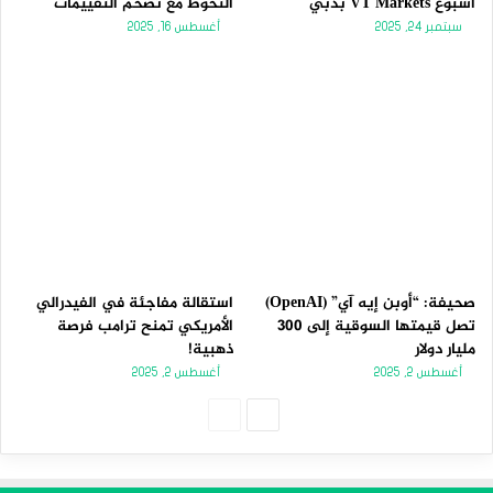
أسبوع VT Markets بدبي
التحوط مع تضخم التقييمات
سبتمبر 24, 2025
أغسطس 16, 2025
صحيفة: “أوبن إيه آي” (OpenAI)
استقالة مفاجئة في الفيدرالي
تصل قيمتها السوقية إلى 300
الأمريكي تمنح ترامب فرصة
مليار دولار
ذهبية!
أغسطس 2, 2025
أغسطس 2, 2025
الصفحة
الصفحة
التالية
السابقة