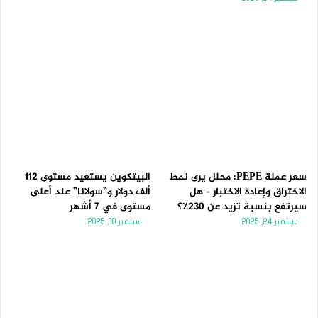
سعر عملة PEPE: محلل يرى نمط
البيتكوين يستعيد مستوى 112
الاختراق وإعادة الاختبار – هل
ألف دولار و”سولانا” عند أعلى
سيرتفع بنسبة تزيد عن 230٪؟
مستوى في 7 أشهر
سبتمبر 24, 2025
سبتمبر 10, 2025