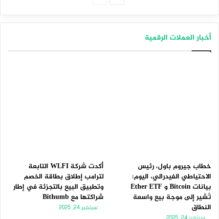
التالية
السابقة
أخبار العملات الرقمية
خطاب جيروم باول، رئيس
أكدت شركة WLFI التابعة
الاحتياطي الفيدرالي، اليوم:
لترامب إطلاق بطاقة الخصم
بيانات Bitcoin و Ether ETF
وتطبيق البيع بالتجزئة في إطار
تُشير إلى موجة بيع واسعة
شراكتها مع Bithumb
النطاق
سبتمبر 24, 2025
سبتمبر 24, 2025