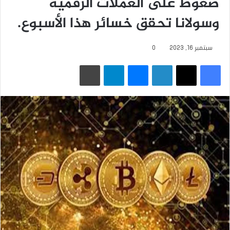
ضغوط على العملات الرقمية
وسولانا تحقق خسائر هذا الأسبوع.
سبتمبر 16, 2023
0
فيسبوك
‫X
لينكدإن
ماسنجر
تيلقرام
طباعة