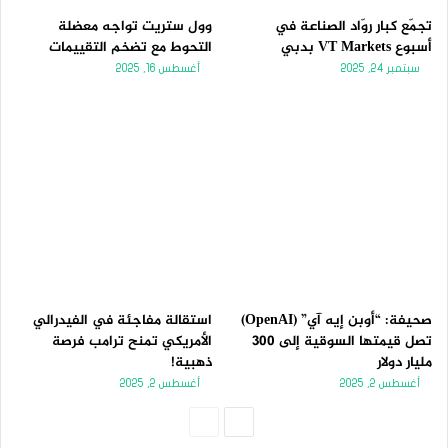
تجمّع كبار روّاد الصناعة في
وول ستريت تواجه معضلة
أسبوع VT Markets بدبي
التحوط مع تضخم التقييمات
سبتمبر 24, 2025
أغسطس 16, 2025
صحيفة: “أوبن إيه آي” (OpenAI)
استقالة مفاجئة في الفيدرالي
تصل قيمتها السوقية إلى 300
الأمريكي تمنح ترامب فرصة
مليار دولار
ذهبية!
أغسطس 2, 2025
أغسطس 2, 2025
الصفحة
الصفحة