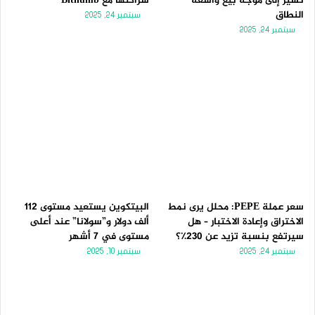
تُشير إلى موجة بيع واسعة
شراكتها مع Bithumb
النطاق
سبتمبر 24, 2025
سبتمبر 24, 2025
سعر عملة PEPE: محلل يرى نمط
البيتكوين يستعيد مستوى 112
الاختراق وإعادة الاختبار – هل
ألف دولار و”سولانا” عند أعلى
سيرتفع بنسبة تزيد عن 230٪؟
مستوى في 7 أشهر
سبتمبر 24, 2025
سبتمبر 10, 2025