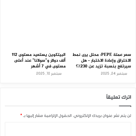
سعر عملة PEPE: محلل يرى نمط
البيتكوين يستعيد مستوى 112
الاختراق وإعادة الاختبار – هل
ألف دولار و”سولانا” عند أعلى
سيرتفع بنسبة تزيد عن 230٪؟
مستوى في 7 أشهر
سبتمبر 24, 2025
سبتمبر 10, 2025
اترك تعليقاً
لن يتم نشر عنوان بريدك الإلكتروني.
الحقول الإلزامية مشار إليها بـ
*
ا
ل