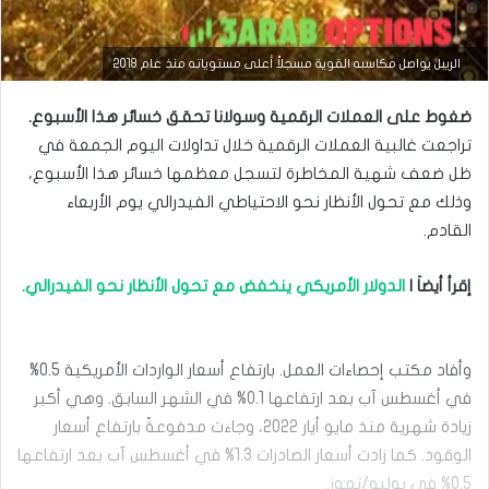
الريبل يواصل مكاسبه القوية مسجلاً أعلى مستوياته منذ عام 2018
ضغوط على العملات الرقمية وسولانا تحقق خسائر هذا الأسبوع.
تراجعت غالبية العملات الرقمية خلال تداولات اليوم الجمعة في
ظل ضعف شهية ‏المخاطرة لتسجل معظمها خسائر هذا الأسبوع،
وذلك مع تحول الأنظار نحو ‏الاحتياطي الفيدرالي يوم الأربعاء
القادم.‏
إقرأ أيضاَ |
الدولار الأمريكي ينخفض مع تحول الأنظار نحو الفيدرالي.
أخبار العملات الرقمية
يونيو
وأفاد مكتب إحصاءات العمل. بارتفاع أسعار الواردات الأمريكية 0.5%
29,
في ‏أغسطس آب بعد ارتفاعها 0.1% في الشهر السابق. وهي أكبر
2025
ت
زيادة شهرية منذ ‏مايو أيار 2022، وجاءت مدفوعةً بارتفاع أسعار
و
الوقود. كما زادت أسعار ‏الصادرات 1.3% في أغسطس آب بعد ارتفاعها
ق
0.5% في يوليو/تموز.‏