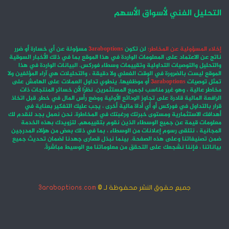
التحليل الفني لأسواق الأسهم
إخلاء المسؤولية عن المخاطر:
لن تكون
3araboptions
مسؤولة عن أي خسارة أو ضرر
ناتج عن الاعتماد على المعلومات الواردة في هذا الموقع بما في ذلك الأخبار السوقية
والتحليل والتوصيات التداولية وتقييمات وسطاء فوركس. البيانات الواردة في هذا
الموقع ليست بالضرورة في الوقت الفعلي ولا دقيقة ، والتحليلات هي آراء المؤلفين ولا
تمثل توصيات
3araboptions
أو موظفيها. ينطوي تداول العملات على الهامش على
مخاطر عالية ، وهو غير مناسب لجميع المستثمرين. نظرًا لأن خسائر المنتجات ذات
الرافعة المالية قادرة على تجاوز الودائع الأولية ووضع رأس المال في خطر. قبل اتخاذ
قرار بالتداول في فوركس أو أي أداة مالية أخرى ، يجب عليك التفكير بعناية في
أهدافك الاستثمارية ومستوى خبرتك ورغبتك في المخاطرة. نحن نعمل بجد لنقدم لك
معلومات قيمة عن جميع الوسطاء الذين نقوم بتقييمهم. لتزويدك بهذه الخدمة
المجانية ، نتلقى رسوم إعلانات من الوسطاء ، بما في ذلك بعض من هؤلاء المدرجين
ضمن تصنيفاتنا وعلى هذه الصفحة. بينما نبذل قصارى جهدنا لضمان تحديث جميع
بياناتنا ، فإننا نشجعك على التحقق من معلوماتنا مع الوسيط مباشرةً.
جميع حقوق النشر محفوظة لـ ©
3araboptions.com
‫X
فيسبوك
انستقرام