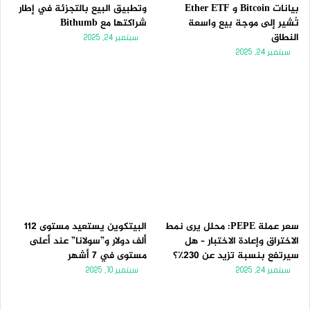
بيانات Bitcoin و Ether ETF
وتطبيق البيع بالتجزئة في إطار
تُشير إلى موجة بيع واسعة
شراكتها مع Bithumb
النطاق
سبتمبر 24, 2025
سبتمبر 24, 2025
سعر عملة PEPE: محلل يرى نمط
البيتكوين يستعيد مستوى 112
الاختراق وإعادة الاختبار – هل
ألف دولار و”سولانا” عند أعلى
سيرتفع بنسبة تزيد عن 230٪؟
مستوى في 7 أشهر
سبتمبر 24, 2025
سبتمبر 10, 2025