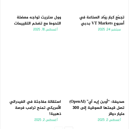
تجمّع كبار روّاد الصناعة في
وول ستريت تواجه معضلة
أسبوع VT Markets بدبي
التحوط مع تضخم التقييمات
سبتمبر 24, 2025
أغسطس 16, 2025
صحيفة: “أوبن إيه آي” (OpenAI)
استقالة مفاجئة في الفيدرالي
تصل قيمتها السوقية إلى 300
الأمريكي تمنح ترامب فرصة
مليار دولار
ذهبية!
أغسطس 2, 2025
أغسطس 2, 2025