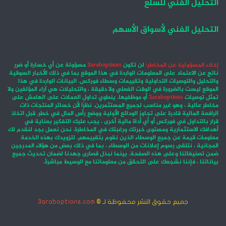
التحليل الفني للسلع
التحليل الفني لأسواق الأسهم
إخلاء المسؤولية عن المخاطر:
لن تكون
3araboptions
مسؤولة عن أي خسارة أو ضرر
ناتج عن الاعتماد على المعلومات الواردة في هذا الموقع بما في ذلك الأخبار السوقية
والتحليل والتوصيات التداولية وتقييمات وسطاء فوركس. البيانات الواردة في هذا
الموقع ليست بالضرورة في الوقت الفعلي ولا دقيقة ، والتحليلات هي آراء المؤلفين ولا
تمثل توصيات
3araboptions
أو موظفيها. ينطوي تداول العملات على الهامش على
مخاطر عالية ، وهو غير مناسب لجميع المستثمرين. نظرًا لأن خسائر المنتجات ذات
الرافعة المالية قادرة على تجاوز الودائع الأولية ووضع رأس المال في خطر. قبل اتخاذ
قرار بالتداول في فوركس أو أي أداة مالية أخرى ، يجب عليك التفكير بعناية في
أهدافك الاستثمارية ومستوى خبرتك ورغبتك في المخاطرة. نحن نعمل بجد لنقدم لك
معلومات قيمة عن جميع الوسطاء الذين نقوم بتقييمهم. لتزويدك بهذه الخدمة
المجانية ، نتلقى رسوم إعلانات من الوسطاء ، بما في ذلك بعض من هؤلاء المدرجين
ضمن تصنيفاتنا وعلى هذه الصفحة. بينما نبذل قصارى جهدنا لضمان تحديث جميع
بياناتنا ، فإننا نشجعك على التحقق من معلوماتنا مع الوسيط مباشرةً.
جميع حقوق النشر محفوظة لـ ©
3araboptions.com