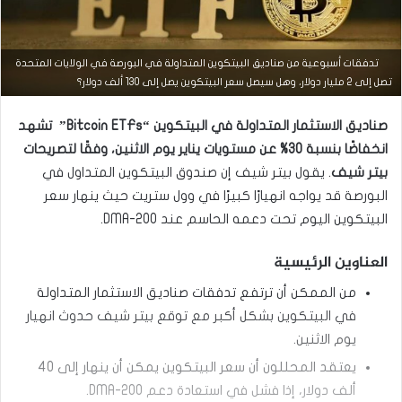
تدفقات أسبوعية من صناديق البيتكوين المتداولة في البورصة في الولايات المتحدة
التحليل الفني للعملات
تصل إلى 2 مليار دولار، وهل سيصل سعر البيتكوين يصل إلى 130 ألف دولار؟
مارس
صناديق الاستثمار المتداولة في البيتكوين “Bitcoin ETFs” تشهد
23,
2026
انخفاضًا بنسبة 30% عن مستويات يناير يوم الاثنين، وفقًا لتصريحات
س
بيتر شيف
. يقول بيتر شيف إن صندوق البيتكوين المتداول في
ع
البورصة قد يواجه انهيارًا كبيرًا في وول ستريت حيث ينهار سعر
ر
ا
البيتكوين اليوم تحت دعمه الحاسم عند 200-DMA.
ل
د
العناوين الرئيسية
و
ل
من الممكن أن ترتفع تدفقات صناديق الاستثمار المتداولة
ا
ر
في البيتكوين بشكل أكبر مع توقع بيتر شيف حدوث انهيار
م
يوم الاثنين.
ق
ا
يعتقد المحللون أن سعر البيتكوين يمكن أن ينهار إلى 40
ب
ألف دولار، إذا فشل في استعادة دعم 200-DMA.