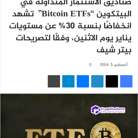
صناديق الاستثمار المتداولة في
البيتكوين “Bitcoin ETFs” تشهد
انخفاضًا بنسبة 30% عن مستويات
يناير يوم الاثنين، وفقًا لتصريحات
بيتر شيف
أغسطس 5, 2024
0
فيسبوك
‫X
لينكدإن
ماسنجر
تيلقرام
طباعة