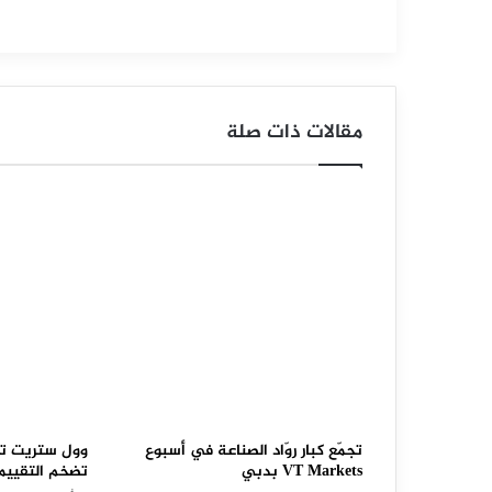
ل
د
و
مقالات ذات صلة
ل
ا
ر
م
ق
ا
ب
ل
ا
تجمّع كبار روّاد الصناعة في أسبوع
وول ستريت تو
VT Markets بدبي
تضخم التقييم