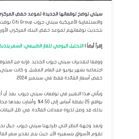
سيتي توضح توقعاتها الجديدة لموعد خفض المركزي ال
والاستثمار
بتحديث توقعاتهم لموعد خفض البنك المركزي الأوروبي
إقرأ أيضاَ |
التحليل اليومي للغاز الطبيعي: السعر يتذبذ
ووفقا لتقديرات سيتي جروب الجديد. فإنه من المتوق
اجتماعه بشهر يونيو من العام المقبل. و كانت سيتي 
خفض أسعار الفائدة فقط في سبتمبر 2024.
ويأتي هذا التغيير في توقعات سيتي جروب. بعد أن أع
بواقع 25 نقطة أساس إلى 4.50
بذلك قد وصل لذروة معدلات الفائدة. في ظل البيانات ا
وتعد وجهة النظر التي طرحهتا سيتي جروب. حيال تحر
تقوم الأسواق بتسعيره الآن. حيث يتم تقدير سعر الفائدة 