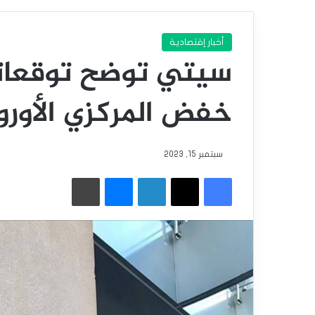
أخبار إقتصادية
سيتي توضح توقعاته
خفض المركزي الأوروب
سبتمبر 15, 2023
فيسبوك
‫X
لينكدإن
ماسنجر
طباعة