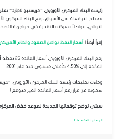
رئيسة البنك المركزي الأوروبي “كريستين لاجارد” تعل
معظم التوقعات فى الأسواق ،رفع البنك المركزي ‏الأو
التوالي، ‏مواصلاً معركته النقدية في مواجهة التضخم
إقرأ أيضاَ |
أسعار النفط تواصل الصعود والخام الأمريكي فوق 90 دولارًا ‏للمرة الأول
رفع البنك الم
الفائدة إلى ‏‏4.50% كأعلى مستوى منذ عام 2001.‏
وجاءت تعليقات رئيسة البنك المركزي الأوروبي. “كريس
سخونة من قرار رفع ‏أسعار الفائدة الغير متوقع !‏
سيتي توضح توقعاتها الجديدة لموعد خفض المركزي ال
المصدر : اضغط هنا