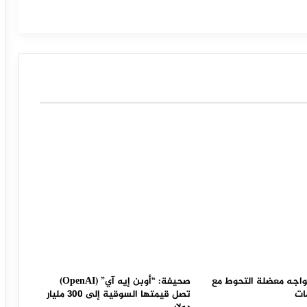
هبوط معظم الأسهم الخليجية مع أداء
متفاوت للأسواق خلال التداولات.
اجه معضلة التحوط مع
صحيفة: “أوبن إيه آي” (OpenAI)
ات
تصل قيمتها السوقية إلى 300 مليار