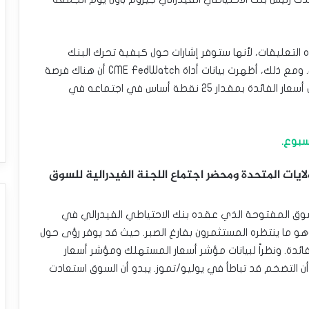
تعليقات، لأنها ستوفر إشارات حول كيفية تحرك البنك
المركزي الأمريكي بشأن أسعار الفائدة في المستقبل. ومع ذلك، أظهرت بيانات أداة CME FedWatch أن هناك فرصة
بنسبة 75% لإعلان بنك الاحتياطي الفيدرالي عن خفض أسعار الفائدة بمقدار 25 نقطة أساس في اجتماعه في
سبوع.
ات المتحدة ومحضر اجتماع اللجنة الفيدرالية للسوق
لسوق المفتوحة الذي عقده بنك الاحتياطي الفيدرالي في
 ما ينتظره المستثمرون بفارغ الصبر. حيث قد يوفر رؤى حول
ائدة. ونظراً لبيانات مؤشر أسعار المستهلك ومؤشر أسعار
أن التضخم قد تباطأ في يوليو/تموز. يبدو أن السوق استعادت