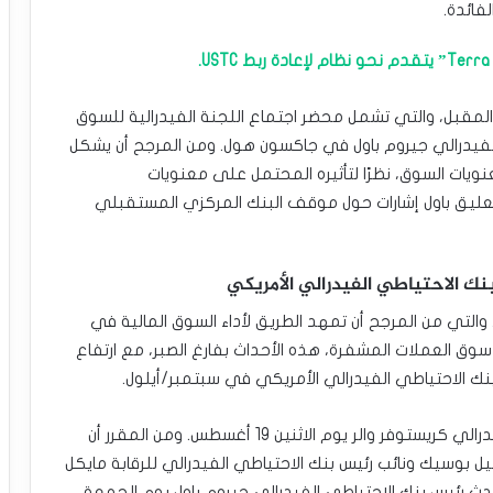
فائدة.
 المقبل، والتي تشمل محضر اجتماع اللجنة الفيدرالية للسوق
لفيدرالي جيروم باول في جاكسون هول. ومن المرجح أن يشكل
ويات السوق، نظرًا لتأثيره المحتمل على معنويات
 تعليق باول إشارات حول موقف البنك المركزي المستقبلي
ك الاحتياطي الفيدرالي الأمريكي
والتي من المرجح أن تمهد الطريق لأداء السوق المالية في
 سوق العملات المشفرة، هذه الأحداث بفارغ الصبر، مع ارتفاع
ك الاحتياطي الفيدرالي الأمريكي في سبتمبر/أيلول.
سيبدأ الأسبوع بتصريحات محافظ بنك الاحتياطي الفيدرالي كريستوفر والر يوم الاثنين 19 أغسطس. ومن المقرر أن
ئيل بوسيك ونائب رئيس بنك الاحتياطي الفيدرالي للرقابة مايكل
فسه، سيتحدث رئيس بنك الاحتياطي الفيدرالي جيروم باول يوم الجمعة