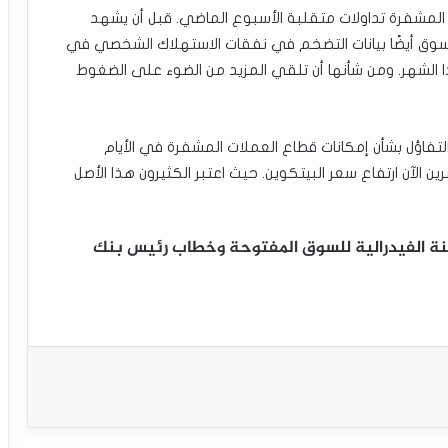
مشفرة تداولات متقلبة الأسبوع الماضي. قبل أن يشهد
 السوق أيضًا بيانات التضخم في نفقات الاستهلاك الشخصي في
ذا الشهر. ومن شأنها أن تلقي المزيد من الضوء على الضغوط
لتفاؤل بشأن إمكانات قطاع العملات المشفرة في الأيام
 الآن ارتفاع سعر البيتكوين. حيث اعتبر الكثيرون هذا الأصل
جنة الفيدرالية للسوق المفتوحة وخطاب رئيس بنك
سعر الدولار مقابل الدولار الكندي يحاول
اكتساب زخماً إيجابياً – توقعات اليوم – 23-