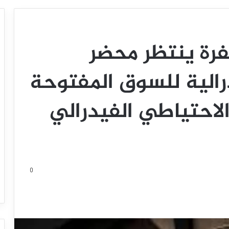
رة ينتظر محضر
درالية للسوق المفتوحة
احتياطي الفيدرالي
0