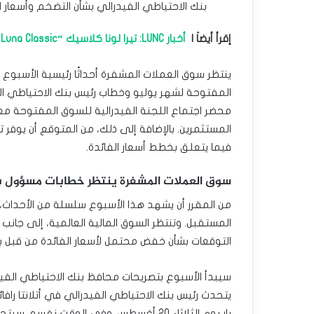
بنك الاحتياطي الفيدرالي بشأن التضخم وأسعار ال
إقرأ أيضاَ |
أخبار LUNC: تيرا لونا كلاسيك “Terra Luna Classic” يتقدم نحو نظام لإعادة ربط USTC.
ينتظر سوق العملات المشفرة أحداثًا رئيسية الأسبوع
المفتوحة لشهر يوليو وخطاب رئيس بنك الاحتياطي ا
محضر اجتماع اللجنة الفيدرالية للسوق المفتوحة معن
المستثمرين. بالإضافة إلى ذلك، من المتوقع أن يوفر
فيما يتعلق بخطط أسعار الفائدة.
سوق العملات المشفرة ينتظر خطابات مسؤول بن
من المقرر أن يشهد هذا الأسبوع سلسلة من الأحداث، 
المستقبل. وتنتظر السوق المالية العالمية، إلى جانب
التوقعات بشأن خفض محتمل لأسعار الفائدة من قبل بن
يتحدث رئيس بنك الاحتياطي الفيدرالي في أتلانتا رافا
بار يوم الثلاثاء 20 أغسطس. وفي الوقت ن