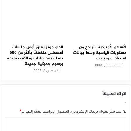
ى
ف
ي
ت
ا
ر
ي
خ
ه
الأسهم الأميركية تتراجع من
الداو جونز يغلق أولى جلسات
ا
مستويات قياسية وسط بيانات
أغسطس منخفضًا بأكثر من 500
اقتصادية متباينة
نقطة بعد بيانات وظائف ضعيفة
ورسوم جمركية جديدة
أغسطس 16, 2025
أغسطس 2, 2025
اترك تعليقاً
لن يتم نشر عنوان بريدك الإلكتروني.
الحقول الإلزامية مشار إليها بـ
*
ا
ل