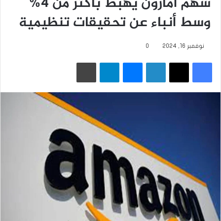
سهم أمازون يهبط بأكثر من 4%
وسط أنباء عن تحقيقات تنظيمية
نوفمبر 16, 2024
0
فيسبوك
‫X
لينكدإن
ماسنجر
تيلقرام
طباعة