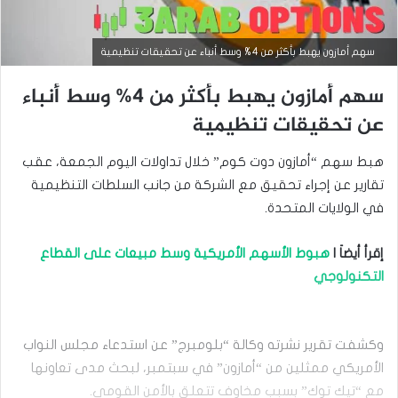
أخبار سوق الأسهم
سهم أمازون يهبط بأكثر من 4% وسط أنباء عن تحقيقات تنظيمية
يونيو
سهم أمازون يهبط بأكثر من 4% وسط أنباء
26,
2024
عن تحقيقات تنظيمية
س
ه
هبط سهم “أمازون دوت كوم” خلال تداولات اليوم الجمعة، عقب
م
أ
تقارير عن إجراء تحقيق مع الشركة من جانب السلطات التنظيمية
م
في الولايات المتحدة.
ا
ز
و
إقرأ أيضاَ |
هبوط الأسهم الأمريكية وسط مبيعات على القطاع
ن
التكنولوجي
ي
ق
ف
ز
وكشفت تقرير نشرته وكالة “بلومبرج” عن استدعاء مجلس النواب
ب
أ
الأمريكي ممثلين من “أمازون” في سبتمبر، لبحث مدى تعاونها
ك
مع “تيك توك” بسبب مخاوف تتعلق بالأمن القومي.