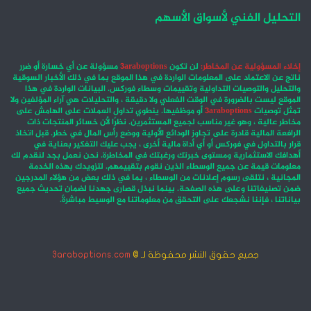
التحليل الفني لأسواق الأسهم
إخلاء المسؤولية عن المخاطر:
لن تكون
3araboptions
مسؤولة عن أي خسارة أو ضرر
ناتج عن الاعتماد على المعلومات الواردة في هذا الموقع بما في ذلك الأخبار السوقية
والتحليل والتوصيات التداولية وتقييمات وسطاء فوركس. البيانات الواردة في هذا
الموقع ليست بالضرورة في الوقت الفعلي ولا دقيقة ، والتحليلات هي آراء المؤلفين ولا
تمثل توصيات
3araboptions
أو موظفيها. ينطوي تداول العملات على الهامش على
مخاطر عالية ، وهو غير مناسب لجميع المستثمرين. نظرًا لأن خسائر المنتجات ذات
الرافعة المالية قادرة على تجاوز الودائع الأولية ووضع رأس المال في خطر. قبل اتخاذ
قرار بالتداول في فوركس أو أي أداة مالية أخرى ، يجب عليك التفكير بعناية في
أهدافك الاستثمارية ومستوى خبرتك ورغبتك في المخاطرة. نحن نعمل بجد لنقدم لك
معلومات قيمة عن جميع الوسطاء الذين نقوم بتقييمهم. لتزويدك بهذه الخدمة
المجانية ، نتلقى رسوم إعلانات من الوسطاء ، بما في ذلك بعض من هؤلاء المدرجين
ضمن تصنيفاتنا وعلى هذه الصفحة. بينما نبذل قصارى جهدنا لضمان تحديث جميع
بياناتنا ، فإننا نشجعك على التحقق من معلوماتنا مع الوسيط مباشرةً.
جميع حقوق النشر محفوظة لـ ©
3araboptions.com
‫X
فيسبوك
انستقرام