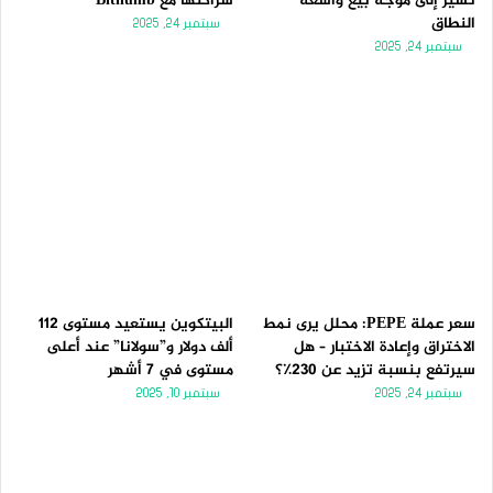
تُشير إلى موجة بيع واسعة
شراكتها مع Bithumb
النطاق
سبتمبر 24, 2025
سبتمبر 24, 2025
سعر عملة PEPE: محلل يرى نمط
البيتكوين يستعيد مستوى 112
الاختراق وإعادة الاختبار – هل
ألف دولار و”سولانا” عند أعلى
سيرتفع بنسبة تزيد عن 230٪؟
مستوى في 7 أشهر
سبتمبر 24, 2025
سبتمبر 10, 2025