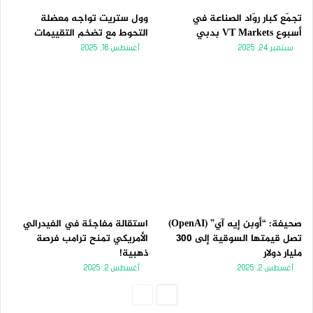
تجمّع كبار روّاد الصناعة في
وول ستريت تواجه معضلة
أسبوع VT Markets بدبي
التحوط مع تضخم التقييمات
سبتمبر 24, 2025
أغسطس 16, 2025
صحيفة: “أوبن إيه آي” (OpenAI)
استقالة مفاجئة في الفيدرالي
تصل قيمتها السوقية إلى 300
الأمريكي تمنح ترامب فرصة
مليار دولار
ذهبية!
أغسطس 2, 2025
أغسطس 2, 2025
الصفحة
الصفحة