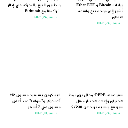
بيانات Bitcoin و Ether ETF
وتطبيق البيع بالتجزئة في إطار
تُشير إلى موجة بيع واسعة
شراكتها مع Bithumb
النطاق
سبتمبر 24, 2025
سبتمبر 24, 2025
سعر عملة PEPE: محلل يرى نمط
البيتكوين يستعيد مستوى 112
الاختراق وإعادة الاختبار – هل
ألف دولار و”سولانا” عند أعلى
سيرتفع بنسبة تزيد عن 230٪؟
مستوى في 7 أشهر
سبتمبر 24, 2025
سبتمبر 10, 2025