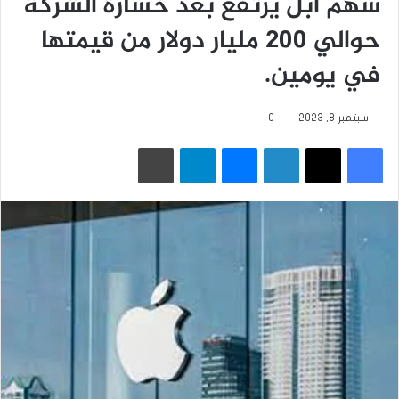
سهم آبل يرتفع بعد خسارة الشركة
حوالي 200 مليار دولار من قيمتها
في يومين.
سبتمبر 8, 2023
0
فيسبوك
‫X
لينكدإن
ماسنجر
تيلقرام
طباعة