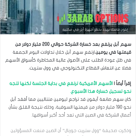
التحليل الفني للعملات
إيلون ماسك يهدد بحظر أجهزة أبل في مكتبه.
مارس
سهم آبل يرتفع بعد خسارة الشركة حوالي 200 مليار دولار من
23,
2026
قيمتها في يومين.
ارتفع سهم آبل خلال تداولات اليوم الجمعة
س
في ظل عودة الطلب على الأصول ‏عالية المخاطرة كأسواق الأسهم
ع
فضلا عن انتعاش القطاع التكنولوجي في وول ‏ستريت.‏
ر
ا
ل
إقرأ أيضاً |
الأسهم الأمريكية ترتفع في بداية الجلسة لكنها تتجه
د
نحو تسجيل خسارة هذا ‏الأسبوع.
و
ل
كان سهم صانعة آيفون قد تراجع ليومين متتاليين مما أفقد آبل
ا
نحو 190 مليار ‏دولار من قيمتها السوقية، وذلك نتيجة القلق بشأن
ر
م
أعمال الشركة في الصين التي ‏تعد أحد أكبر أسواقها. ‏
ق
ا
وذكرت صحيفة “وول ستريت جورنال” أن الصين منعت المسؤولين
ب