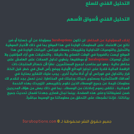
التحليل الفني للسلع
التحليل الفني لأسواق الأسهم
إخلاء المسؤولية عن المخاطر:
لن تكون
3araboptions
مسؤولة عن أي خسارة أو ضرر
ناتج عن الاعتماد على المعلومات الواردة في هذا الموقع بما في ذلك الأخبار السوقية
والتحليل والتوصيات التداولية وتقييمات وسطاء فوركس. البيانات الواردة في هذا
الموقع ليست بالضرورة في الوقت الفعلي ولا دقيقة ، والتحليلات هي آراء المؤلفين ولا
تمثل توصيات
3araboptions
أو موظفيها. ينطوي تداول العملات على الهامش على
مخاطر عالية ، وهو غير مناسب لجميع المستثمرين. نظرًا لأن خسائر المنتجات ذات
الرافعة المالية قادرة على تجاوز الودائع الأولية ووضع رأس المال في خطر. قبل اتخاذ
قرار بالتداول في فوركس أو أي أداة مالية أخرى ، يجب عليك التفكير بعناية في
أهدافك الاستثمارية ومستوى خبرتك ورغبتك في المخاطرة. نحن نعمل بجد لنقدم لك
معلومات قيمة عن جميع الوسطاء الذين نقوم بتقييمهم. لتزويدك بهذه الخدمة
المجانية ، نتلقى رسوم إعلانات من الوسطاء ، بما في ذلك بعض من هؤلاء المدرجين
ضمن تصنيفاتنا وعلى هذه الصفحة. بينما نبذل قصارى جهدنا لضمان تحديث جميع
بياناتنا ، فإننا نشجعك على التحقق من معلوماتنا مع الوسيط مباشرةً.
جميع حقوق النشر محفوظة لـ ©
3araboptions.com