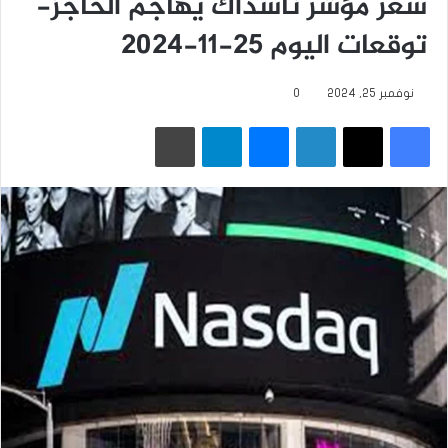
سعر مؤشر ناسداك يهاجم الحاجز-
توقعات اليوم 25-11-2024
نوفمبر 25, 2024
0
فيسبوك
‫X
لينكدإن
ماسنجر
تيلقرام
طباعة