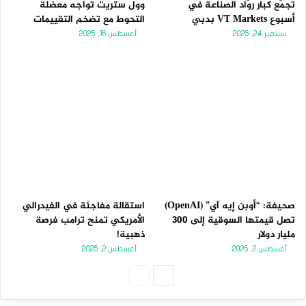
تجمّع كبار روّاد الصناعة في
وول ستريت تواجه معضلة
أسبوع VT Markets بدبي
التحوط مع تضخم التقييمات
سبتمبر 24, 2025
أغسطس 16, 2025
صحيفة: “أوبن إيه آي” (OpenAI)
استقالة مفاجئة في الفيدرالي
تصل قيمتها السوقية إلى 300
الأمريكي تمنح ترامب فرصة
مليار دولار
ذهبية!
أغسطس 2, 2025
أغسطس 2, 2025
الصفحة
الصفحة
التالية
السابقة