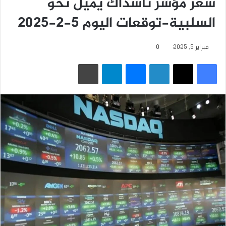
سعر مؤشر ناسداك يميل نحو
السلبية-توقعات اليوم 5-2-2025
فبراير 5, 2025
0
فيسبوك
‫X
لينكدإن
ماسنجر
تيلقرام
طباعة