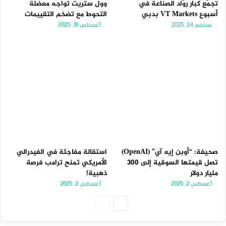
تجمّع كبار روّاد الصناعة في
وول ستريت تواجه معضلة
أسبوع VT Markets بدبي
التحوط مع تضخم التقييمات
سبتمبر 24, 2025
أغسطس 16, 2025
صحيفة: “أوبن إيه آي” (OpenAI)
استقالة مفاجئة في الفيدرالي
تصل قيمتها السوقية إلى 300
الأمريكي تمنح ترامب فرصة
مليار دولار
ذهبية!
أغسطس 2, 2025
أغسطس 2, 2025
الصفحة
الصفحة
التالية
السابقة