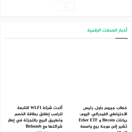
الصفحة
الصفحة
التالية
السابقة
أخبار العملات الرقمية
خطاب جيروم باول، رئيس
أكدت شركة WLFI التابعة
الاحتياطي الفيدرالي، اليوم:
لترامب إطلاق بطاقة الخصم
بيانات Bitcoin و Ether ETF
وتطبيق البيع بالتجزئة في إطار
تُشير إلى موجة بيع واسعة
شراكتها مع Bithumb