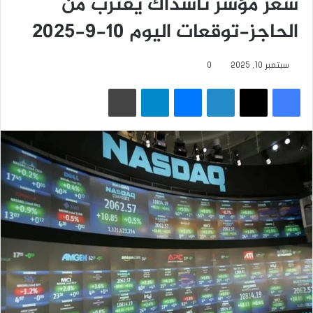
سعر مؤشر ناسداك يقترب من
الحاجز-توقعات اليوم 10-9-2025
سبتمبر 10, 2025
0
فيسبوك
‫X
لينكدإن
ماسنجر
تيلقرام
طباعة