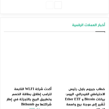
الصفحة
الصفحة
التالية
السابقة
أخبار العملات الرقمية
خطاب جيروم باول، رئيس
أكدت شركة WLFI التابعة
الاحتياطي الفيدرالي، اليوم:
لترامب إطلاق بطاقة الخصم
بيانات Bitcoin و Ether ETF
وتطبيق البيع بالتجزئة في إطار
تُشير إلى موجة بيع واسعة
شراكتها مع Bithumb