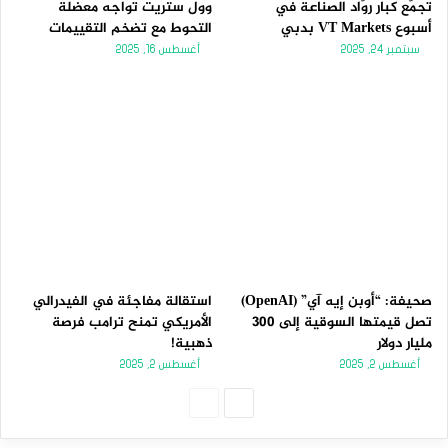
تجمّع كبار روّاد الصناعة في
وول ستريت تواجه معضلة
أسبوع VT Markets بدبي
التحوط مع تضخم التقييمات
سبتمبر 24, 2025
أغسطس 16, 2025
صحيفة: “أوبن إيه آي” (OpenAI)
استقالة مفاجئة في الفيدرالي
تصل قيمتها السوقية إلى 300
الأمريكي تمنح ترامب فرصة
مليار دولار
ذهبية!
أغسطس 2, 2025
أغسطس 2, 2025
الصفحة
الصفحة
التالية
السابقة