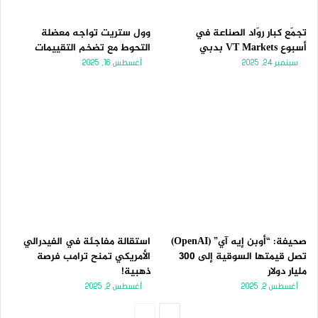
تجمّع كبار روّاد الصناعة في
وول ستريت تواجه معضلة
أسبوع VT Markets بدبي
التحوط مع تضخم التقييمات
سبتمبر 24, 2025
أغسطس 16, 2025
صحيفة: “أوبن إيه آي” (OpenAI)
استقالة مفاجئة في الفيدرالي
تصل قيمتها السوقية إلى 300
الأمريكي تمنح ترامب فرصة
مليار دولار
ذهبية!
أغسطس 2, 2025
أغسطس 2, 2025
الصفحة
الصفحة