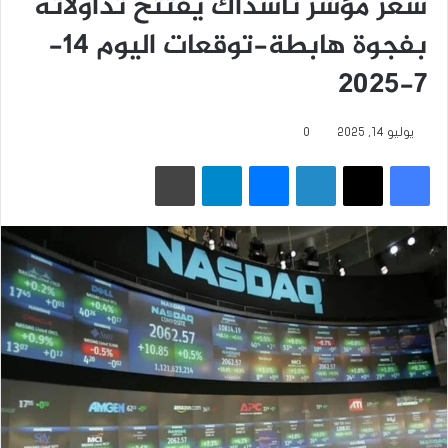
سعر مؤشر ناسداك يفتتح تداولاته
بفجوة هابطة-توقعات اليوم 14-
7-2025
يوليو 14, 2025
0
فيسبوك
‫X
لينكدإن
ماسنجر
تيلقرام
طباعة