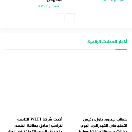
المعروض
سبتمبر 8, 2025
سبتمبر 6, 2025
الصفحة
الصفحة
التالية
السابقة
أخبار العملات الرقمية
خطاب جيروم باول، رئيس
أكدت شركة WLFI التابعة
الاحتياطي الفيدرالي، اليوم:
لترامب إطلاق بطاقة الخصم
بيانات Bitcoin و Ether ETF
وتطبيق البيع بالتجزئة في إطار