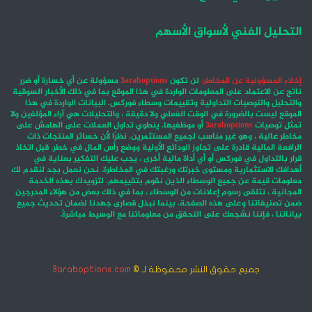
التحليل الفني لأسواق الأسهم
إخلاء المسؤولية عن المخاطر:
لن تكون
3araboptions
مسؤولة عن أي خسارة أو ضرر
ناتج عن الاعتماد على المعلومات الواردة في هذا الموقع بما في ذلك الأخبار السوقية
والتحليل والتوصيات التداولية وتقييمات وسطاء فوركس. البيانات الواردة في هذا
الموقع ليست بالضرورة في الوقت الفعلي ولا دقيقة ، والتحليلات هي آراء المؤلفين ولا
تمثل توصيات
3araboptions
أو موظفيها. ينطوي تداول العملات على الهامش على
مخاطر عالية ، وهو غير مناسب لجميع المستثمرين. نظرًا لأن خسائر المنتجات ذات
الرافعة المالية قادرة على تجاوز الودائع الأولية ووضع رأس المال في خطر. قبل اتخاذ
قرار بالتداول في فوركس أو أي أداة مالية أخرى ، يجب عليك التفكير بعناية في
أهدافك الاستثمارية ومستوى خبرتك ورغبتك في المخاطرة. نحن نعمل بجد لنقدم لك
معلومات قيمة عن جميع الوسطاء الذين نقوم بتقييمهم. لتزويدك بهذه الخدمة
المجانية ، نتلقى رسوم إعلانات من الوسطاء ، بما في ذلك بعض من هؤلاء المدرجين
ضمن تصنيفاتنا وعلى هذه الصفحة. بينما نبذل قصارى جهدنا لضمان تحديث جميع
بياناتنا ، فإننا نشجعك على التحقق من معلوماتنا مع الوسيط مباشرةً.
جميع حقوق النشر محفوظة لـ ©
3araboptions.com
‫X
فيسبوك
انستقرام