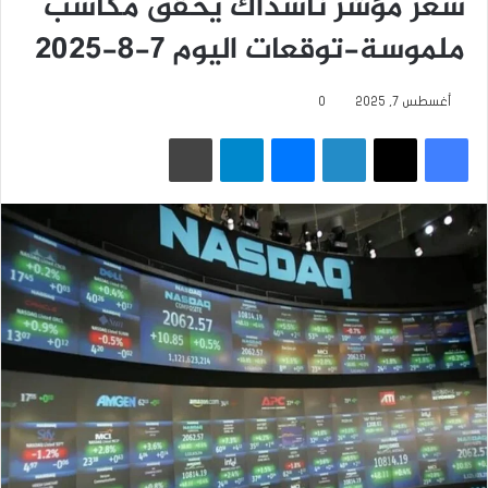
سعر مؤشر ناسداك يحقق مكاسب
ملموسة-توقعات اليوم 7-8-2025
أغسطس 7, 2025
0
فيسبوك
‫X
لينكدإن
ماسنجر
تيلقرام
طباعة