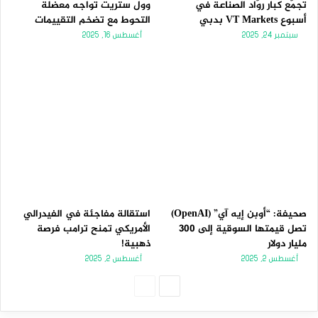
تجمّع كبار روّاد الصناعة في
وول ستريت تواجه معضلة
أسبوع VT Markets بدبي
التحوط مع تضخم التقييمات
سبتمبر 24, 2025
أغسطس 16, 2025
صحيفة: “أوبن إيه آي” (OpenAI)
استقالة مفاجئة في الفيدرالي
تصل قيمتها السوقية إلى 300
الأمريكي تمنح ترامب فرصة
مليار دولار
ذهبية!
أغسطس 2, 2025
أغسطس 2, 2025
الصفحة
الصفحة
التالية
السابقة