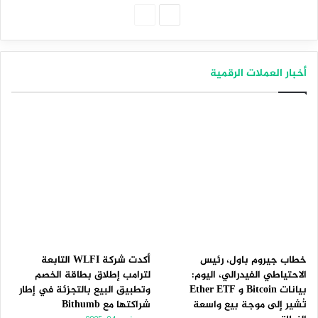
الصفحة
الصفحة
التالية
السابقة
أخبار العملات الرقمية
خطاب جيروم باول، رئيس
أكدت شركة WLFI التابعة
الاحتياطي الفيدرالي، اليوم:
لترامب إطلاق بطاقة الخصم
بيانات Bitcoin و Ether ETF
وتطبيق البيع بالتجزئة في إطار
تُشير إلى موجة بيع واسعة
شراكتها مع Bithumb