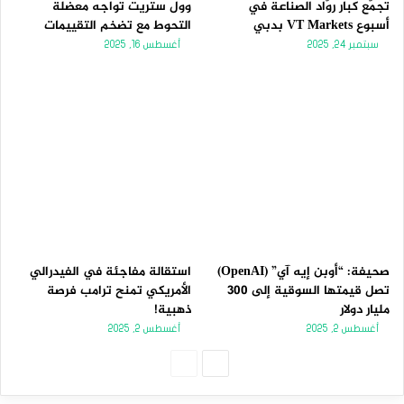
تجمّع كبار روّاد الصناعة في
وول ستريت تواجه معضلة
أسبوع VT Markets بدبي
التحوط مع تضخم التقييمات
سبتمبر 24, 2025
أغسطس 16, 2025
صحيفة: “أوبن إيه آي” (OpenAI)
استقالة مفاجئة في الفيدرالي
تصل قيمتها السوقية إلى 300
الأمريكي تمنح ترامب فرصة
مليار دولار
ذهبية!
أغسطس 2, 2025
أغسطس 2, 2025
الصفحة
الصفحة
التالية
السابقة