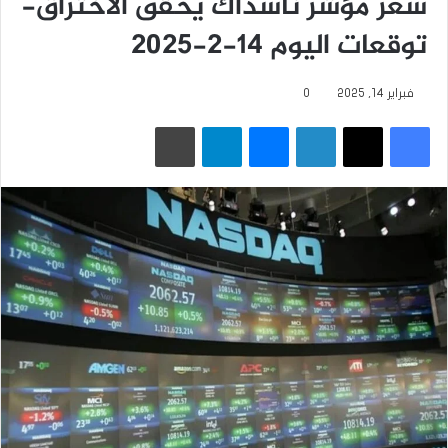
سعر مؤشر ناسداك يحقق الاختراق-
توقعات اليوم 14-2-2025
فبراير 14, 2025
0
فيسبوك
‫X
لينكدإن
ماسنجر
تيلقرام
طباعة