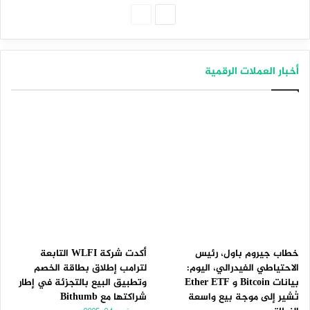
الصفحة
الصفحة
التالية
السابقة
أخبار العملات الرقمية
خطاب جيروم باول، رئيس
أكدت شركة WLFI التابعة
الاحتياطي الفيدرالي، اليوم:
لترامب إطلاق بطاقة الخصم
بيانات Bitcoin و Ether ETF
وتطبيق البيع بالتجزئة في إطار
تُشير إلى موجة بيع واسعة
شراكتها مع Bithumb