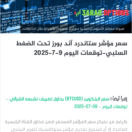
هبوط معظم الأسهم الخليجية مع أداء متفاوت للأسواق خلال التداولات.
سعر مؤشر ستاندرد آند بورز تحت الضغط
السلبي-توقعات اليوم 9-7-2025
الصفحة الرئيسية
سبتمبر
10,
2025
س
ع
إقرأ أيضاَ |
سعر البتكوين (BTCUSD) يحاول تصريف تشبعه الشرائي –
ر
م
توقعات اليوم – 09-07-2025
ؤ
ش
بالرغم من تمركز سعر المؤشر المستمر ضمن محاور القناة الرئيسية
ر
س
الصاعدة إلا أن استمرار تقديم مؤشر ستوكاستيك للعزم السلبي