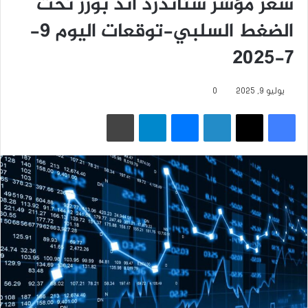
سعر مؤشر ستاندرد آند بورز تحت
الضغط السلبي-توقعات اليوم 9-
7-2025
يوليو 9, 2025
0
فيسبوك
‫X
لينكدإن
ماسنجر
تيلقرام
طباعة