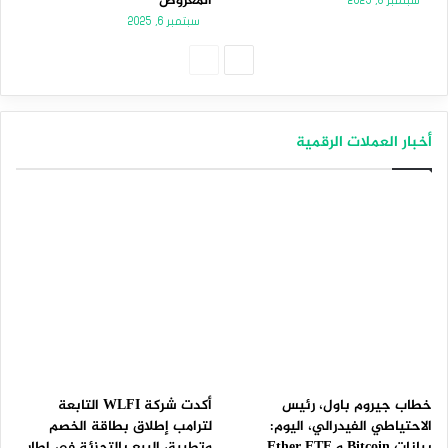
المعروض
سبتمبر 8, 2025
سبتمبر 6, 2025
الصفحة
الصفحة
التالية
السابقة
أخبار العملات الرقمية
خطاب جيروم باول، رئيس
أكدت شركة WLFI التابعة
الاحتياطي الفيدرالي، اليوم:
لترامب إطلاق بطاقة الخصم
بيانات Bitcoin و Ether ETF
وتطبيق البيع بالتجزئة في إطار