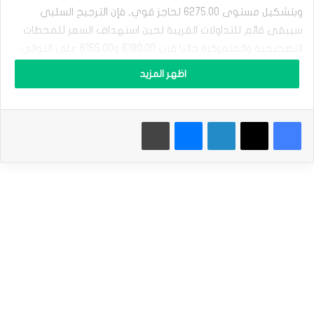
ت
وبتشكيل مستوى 6275.00 لحاجز قوي, فإن الترجيح السلبي
ا
ن
سيبقى قائم للتداولات القريبة لحين استهداف السعر للمحطات
د
التصحيحية والمتمركزة حاليا قرب 6180.00 و6155.00 على التوالي.
ر
د
اظهر المزيد
آ
نكرر التنويه إلى أن نجاح السعر بتجاوز الحاجز المذكور سابقا والثبات
ن
أعلاه سيحفز ذلك المحاولات الصاعدة من جديد والتي قد
د
تستهدف بدورها لمستوى 6325.00 وصولا لمستوى 2.00%
فيسبوك
‫X
لينكدإن
ماسنجر
طباعة
ب
و
فيبوناتشي الامتدادي المتمركز قرب 6405.00.
ر
ز
نطاق التداول المتوقع لهذا اليوم ما بين 6155.00 و 6260.00
ب
ص
د
توقعات السعر لهذا اليوم: منخفض بثبات الحاجز
د
ا
سعر مؤشر ستاندرد آند بورز تحت الضغط السلبي-توقعات
س
اليوم 9-7-2025
ت
ئ
المصدر : اضغط هنا
ن
ا
ف