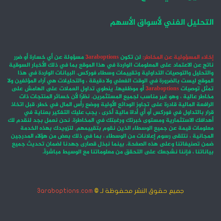
التحليل الفني لأسواق الأسهم
إخلاء المسؤولية عن المخاطر:
لن تكون
3araboptions
مسؤولة عن أي خسارة أو ضرر
ناتج عن الاعتماد على المعلومات الواردة في هذا الموقع بما في ذلك الأخبار السوقية
والتحليل والتوصيات التداولية وتقييمات وسطاء فوركس. البيانات الواردة في هذا
الموقع ليست بالضرورة في الوقت الفعلي ولا دقيقة ، والتحليلات هي آراء المؤلفين ولا
تمثل توصيات
3araboptions
أو موظفيها. ينطوي تداول العملات على الهامش على
مخاطر عالية ، وهو غير مناسب لجميع المستثمرين. نظرًا لأن خسائر المنتجات ذات
الرافعة المالية قادرة على تجاوز الودائع الأولية ووضع رأس المال في خطر. قبل اتخاذ
قرار بالتداول في فوركس أو أي أداة مالية أخرى ، يجب عليك التفكير بعناية في
أهدافك الاستثمارية ومستوى خبرتك ورغبتك في المخاطرة. نحن نعمل بجد لنقدم لك
معلومات قيمة عن جميع الوسطاء الذين نقوم بتقييمهم. لتزويدك بهذه الخدمة
المجانية ، نتلقى رسوم إعلانات من الوسطاء ، بما في ذلك بعض من هؤلاء المدرجين
ضمن تصنيفاتنا وعلى هذه الصفحة. بينما نبذل قصارى جهدنا لضمان تحديث جميع
بياناتنا ، فإننا نشجعك على التحقق من معلوماتنا مع الوسيط مباشرةً.
جميع حقوق النشر محفوظة لـ ©
3araboptions.com
‫X
فيسبوك
انستقرام