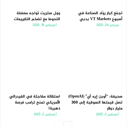
تجمّع كبار روّاد الصناعة في
وول ستريت تواجه معضلة
أسبوع VT Markets بدبي
التحوط مع تضخم التقييمات
سبتمبر 24, 2025
أغسطس 16, 2025
صحيفة: “أوبن إيه آي” (OpenAI)
استقالة مفاجئة في الفيدرالي
تصل قيمتها السوقية إلى 300
الأمريكي تمنح ترامب فرصة
مليار دولار
ذهبية!
أغسطس 2, 2025
أغسطس 2, 2025
الصفحة
الصفحة