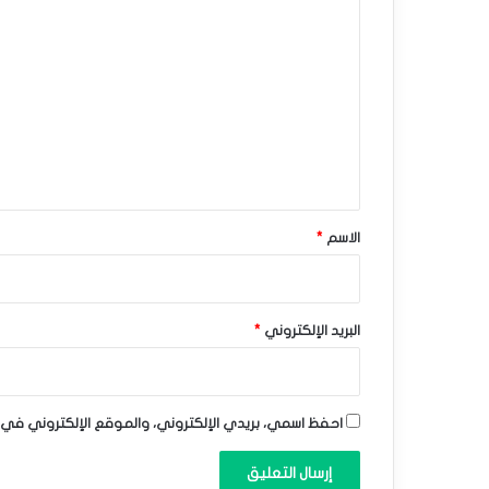
ا
ه
ل
ب
ت
ط
ع
ن
ل
ي
ح
ق
و
*
الاسم
*
ا
ل
د
البريد الإلكتروني
*
ع
م
احفظ اسمي، بريدي الإلكتروني، والموقع الإلكتروني في 
–