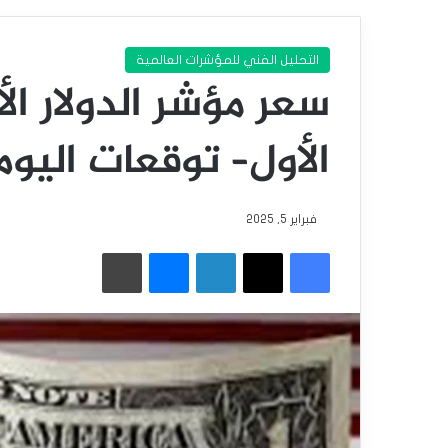
التحليل الفني للمؤشرات العالمية
سعر مؤشر الدولار ا
الأول– توقعات اليوم 5-2-025
فبراير 5, 2025
فيسبوك
‫X
لينكدإن
ماسنجر
طباعة