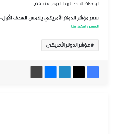
توقعات السعر لهذا اليوم: منخفض
سعر مؤشر الدولار الأمريكي يلامس الهدف الأول– توقعات
المصدر : اضغط هنا
مؤشر الدولار الأمريكي
فيسبوك
‫X
لينكدإن
ماسنجر
طباعة
أقرأ التالي
التحليل الفني للمؤشرات العالمية