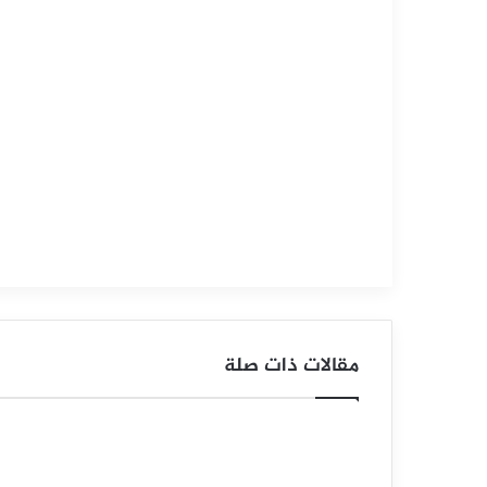
أغسطس
28,
2025
س
ع
ر
م
ؤ
ش
ر
مقالات ذات صلة
ا
ل
د