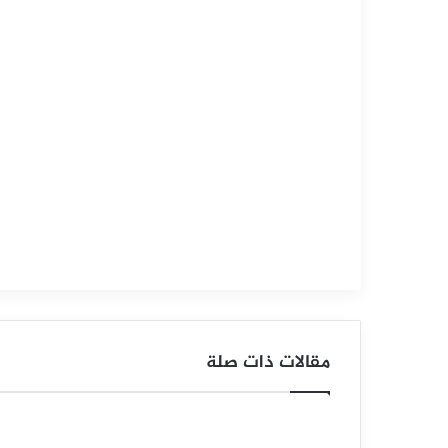
التحليل الفني للمؤشرات العالمية
سبتمبر
10,
2025
س
ع
ر
م
ؤ
ش
ر
مقالات ذات صلة
ا
ل
د