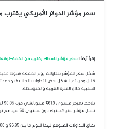
سعر مؤشر الدولار الأمريكي يقترب من ال
إقرأ أيضاَ |
سعر مؤشر ناسداك يقترب من القمة-توقعات اليوم 
قليل ومن ثم ليشكل بعض التداولات الجانبية بهدف ت
السلبية خلال الفترة القريبة والمتوسطة.
نلاح
تسلل مؤشر ستوكاستيك دون مستوى 50 سيدعم ترجيحنا الهابط والذي قد يستهدف قريبا لمستوى 96.85.
نطاق التداولات المتوقع لهذا اليوم ما بين 96.85 و 98.00