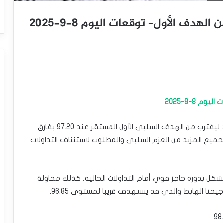
هدف الأول– توقعات اليوم 8-9-2025
8-9-2025
شكّل سعر المؤشر بتداولات يوم الجمعة هبوط جديد ليقترب من الهدف السلبي الأول المستقر عند 97.20 بفارق
جميع المزيد من العزم السلبي والمطلوب لاستئناف التداولات
ظ تمركز مستوى 61.8% فيبوناتشي قرب 98.85 ليشكل بدوره حاجز قوي أمام التداولات الحالية, كذلك محاولة