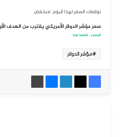
توقعات السعر لهذا اليوم: منخفض
سعر مؤشر الدولار الأمريكي يقترب من الهدف الأول– تو
المصدر : اضغط هنا
مؤشر الدولار
فيسبوك
‫X
لينكدإن
ماسنجر
طباعة
أقرأ التالي