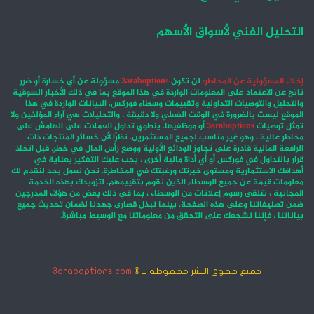
التحليل الفني لأسواق الأسهم
إخلاء المسؤولية عن المخاطر:
لن تكون
3araboptions
مسؤولة عن أي خسارة أو ضرر
ناتج عن الاعتماد على المعلومات الواردة في هذا الموقع بما في ذلك الأخبار السوقية
والتحليل والتوصيات التداولية وتقييمات وسطاء فوركس. البيانات الواردة في هذا
الموقع ليست بالضرورة في الوقت الفعلي ولا دقيقة ، والتحليلات هي آراء المؤلفين ولا
تمثل توصيات
3araboptions
أو موظفيها. ينطوي تداول العملات على الهامش على
مخاطر عالية ، وهو غير مناسب لجميع المستثمرين. نظرًا لأن خسائر المنتجات ذات
الرافعة المالية قادرة على تجاوز الودائع الأولية ووضع رأس المال في خطر. قبل اتخاذ
قرار بالتداول في فوركس أو أي أداة مالية أخرى ، يجب عليك التفكير بعناية في
أهدافك الاستثمارية ومستوى خبرتك ورغبتك في المخاطرة. نحن نعمل بجد لنقدم لك
معلومات قيمة عن جميع الوسطاء الذين نقوم بتقييمهم. لتزويدك بهذه الخدمة
المجانية ، نتلقى رسوم إعلانات من الوسطاء ، بما في ذلك بعض من هؤلاء المدرجين
ضمن تصنيفاتنا وعلى هذه الصفحة. بينما نبذل قصارى جهدنا لضمان تحديث جميع
بياناتنا ، فإننا نشجعك على التحقق من معلوماتنا مع الوسيط مباشرةً.
جميع حقوق النشر محفوظة لـ ©
3araboptions.com
‫X
فيسبوك
انستقرام