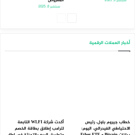
المعروض
سبتمبر 8, 2025
سبتمبر 6, 2025
الصفحة
الصفحة
التالية
السابقة
أخبار العملات الرقمية
خطاب جيروم باول، رئيس
أكدت شركة WLFI التابعة
الاحتياطي الفيدرالي، اليوم:
لترامب إطلاق بطاقة الخصم
بيانات Bitcoin و Ether ETF
وتطبيق البيع بالتجزئة في إطار