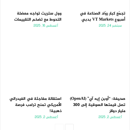
تجمّع كبار روّاد الصناعة في
وول ستريت تواجه معضلة
أسبوع VT Markets بدبي
التحوط مع تضخم التقييمات
سبتمبر 24, 2025
أغسطس 16, 2025
صحيفة: “أوبن إيه آي” (OpenAI)
استقالة مفاجئة في الفيدرالي
تصل قيمتها السوقية إلى 300
الأمريكي تمنح ترامب فرصة
مليار دولار
ذهبية!
أغسطس 2, 2025
أغسطس 2, 2025
الصفحة
الصفحة