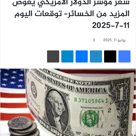
سعر مؤشر الدولار الأمريكي يعوض
المزيد من الخسائر– توقعات اليوم
11-7-2025
يوليو 11, 2025
0
فيسبوك
‫X
لينكدإن
ماسنجر
تيلقرام
طباعة