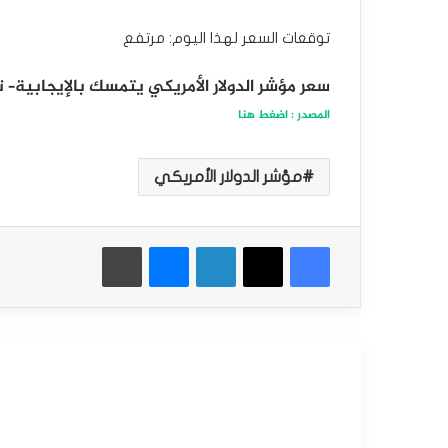
توقعات السعر لهذا اليوم: مرتفع
سعر مؤشر الدولار الأمريكي يتمسك بالإيجابية– توقعات ا
المصدر : اضغط هنا
مؤشر الدولار الأمريكي
فيسبوك
‫X
لينكدإن
ماسنجر
طباعة
أقرأ التالي