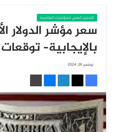
التحليل الفني للمؤشرات العالمية
سعر مؤشر الدولار ا
بالإيجابية– توقعات اليوم 26
نوفمبر 26, 2024
فيسبوك
‫X
لينكدإن
ماسنجر
طباعة