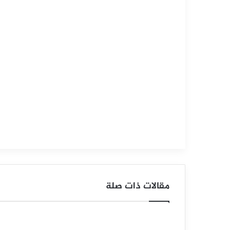
التحليل الفني للمؤشرات العالمية
أغسطس
28,
2025
س
ع
ر
م
ؤ
ش
ر
مقالات ذات صلة
ا
ل
د