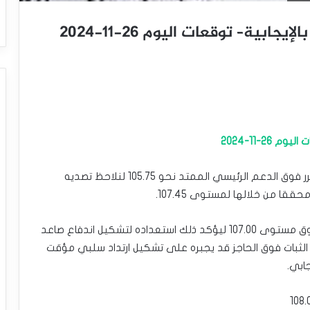
بية– توقعات اليوم 26-11-2024
2-11-2024
أكد سعر المؤشر تمسكه بالمسار الصاعد بثباته المتكرر فوق الدعم الرئيسي الممتد نحو 105.75 لنلاحظ تصديه
 من خلالها لمستوى 107.45.
نكرر التنويه إلى أهمية تقديم السعر لإغلاق جديد فوق مستوى 107.00 ليؤكد ذلك استعداده لتشكيل اندفاع صاعد
ن خلاله لمستوى 108.10, أما فشل الثبات فوق الحاجز قد يجبره على تشكيل ارتداد سلبي مؤقت