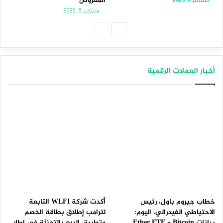
المعروض
سبتمبر 8, 2025
سبتمبر 6, 2025
الصفحة
الصفحة
التالية
السابقة
أخبار العملات الرقمية
خطاب جيروم باول، رئيس
أكدت شركة WLFI التابعة
الاحتياطي الفيدرالي، اليوم:
لترامب إطلاق بطاقة الخصم
بيانات Bitcoin و Ether ETF
وتطبيق البيع بالتجزئة في إطار