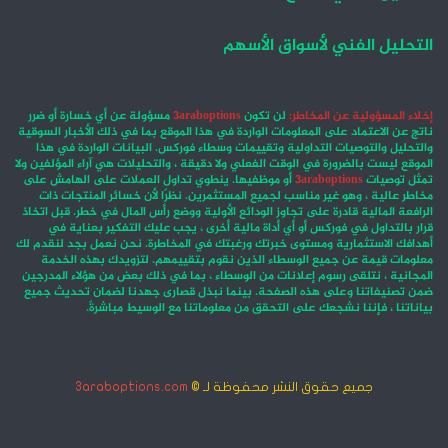
التحليل الفني لأسواق الأسهم
إخلاء المسؤولية عن المخاطر:
لن تكون
3araboptions
مسؤولة عن أي خسارة أو ضرر
ناتج عن الاعتماد على المعلومات الواردة في هذا الموقع بما في ذلك الأخبار السوقية
والتحليل والتوصيات التداولية وتقييمات وسطاء فوركس. البيانات الواردة في هذا
الموقع ليست بالضرورة في الوقت الفعلي ولا دقيقة ، والتحليلات هي آراء المؤلفين ولا
تمثل توصيات
3araboptions
أو موظفيها. ينطوي تداول العملات على الهامش على
مخاطر عالية ، وهو غير مناسب لجميع المستثمرين. نظرًا لأن خسائر المنتجات ذات
الرافعة المالية قادرة على تجاوز الودائع الأولية ووضع رأس المال في خطر. قبل اتخاذ
قرار بالتداول في فوركس أو أي أداة مالية أخرى ، يجب عليك التفكير بعناية في
أهدافك الاستثمارية ومستوى خبرتك ورغبتك في المخاطرة. نحن نعمل بجد لنقدم لك
معلومات قيمة عن جميع الوسطاء الذين نقوم بتقييمهم. لتزويدك بهذه الخدمة
المجانية ، نتلقى رسوم إعلانات من الوسطاء ، بما في ذلك بعض من هؤلاء المدرجين
ضمن تصنيفاتنا وعلى هذه الصفحة. بينما نبذل قصارى جهدنا لضمان تحديث جميع
بياناتنا ، فإننا نشجعك على التحقق من معلوماتنا مع الوسيط مباشرةً.
جميع حقوق النشر محفوظة لـ ©
3araboptions.com
‫X
فيسبوك
انستقرام