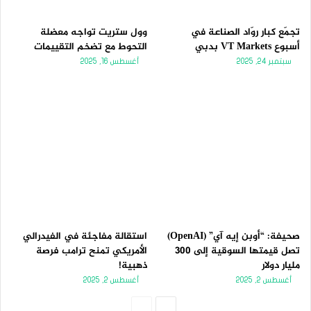
تجمّع كبار روّاد الصناعة في
وول ستريت تواجه معضلة
أسبوع VT Markets بدبي
التحوط مع تضخم التقييمات
سبتمبر 24, 2025
أغسطس 16, 2025
صحيفة: “أوبن إيه آي” (OpenAI)
استقالة مفاجئة في الفيدرالي
تصل قيمتها السوقية إلى 300
الأمريكي تمنح ترامب فرصة
مليار دولار
ذهبية!
أغسطس 2, 2025
أغسطس 2, 2025
الصفحة
الصفحة