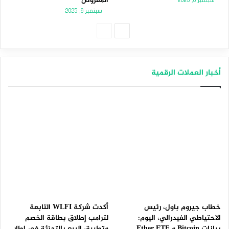
المعروض
سبتمبر 8, 2025
سبتمبر 6, 2025
الصفحة
الصفحة
التالية
السابقة
أخبار العملات الرقمية
خطاب جيروم باول، رئيس
أكدت شركة WLFI التابعة
الاحتياطي الفيدرالي، اليوم:
لترامب إطلاق بطاقة الخصم
بيانات Bitcoin و Ether ETF
وتطبيق البيع بالتجزئة في إطار