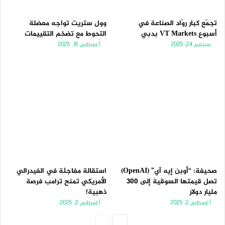
تجمّع كبار روّاد الصناعة في
وول ستريت تواجه معضلة
أسبوع VT Markets بدبي
التحوط مع تضخم التقييمات
سبتمبر 24, 2025
أغسطس 16, 2025
صحيفة: “أوبن إيه آي” (OpenAI)
استقالة مفاجئة في الفيدرالي
تصل قيمتها السوقية إلى 300
الأمريكي تمنح ترامب فرصة
مليار دولار
ذهبية!
أغسطس 2, 2025
أغسطس 2, 2025
الصفحة
الصفحة