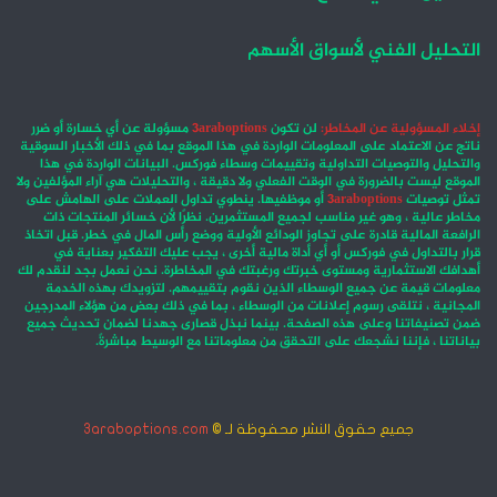
التحليل الفني لأسواق الأسهم
إخلاء المسؤولية عن المخاطر:
لن تكون
3araboptions
مسؤولة عن أي خسارة أو ضرر
ناتج عن الاعتماد على المعلومات الواردة في هذا الموقع بما في ذلك الأخبار السوقية
والتحليل والتوصيات التداولية وتقييمات وسطاء فوركس. البيانات الواردة في هذا
الموقع ليست بالضرورة في الوقت الفعلي ولا دقيقة ، والتحليلات هي آراء المؤلفين ولا
تمثل توصيات
3araboptions
أو موظفيها. ينطوي تداول العملات على الهامش على
مخاطر عالية ، وهو غير مناسب لجميع المستثمرين. نظرًا لأن خسائر المنتجات ذات
الرافعة المالية قادرة على تجاوز الودائع الأولية ووضع رأس المال في خطر. قبل اتخاذ
قرار بالتداول في فوركس أو أي أداة مالية أخرى ، يجب عليك التفكير بعناية في
أهدافك الاستثمارية ومستوى خبرتك ورغبتك في المخاطرة. نحن نعمل بجد لنقدم لك
معلومات قيمة عن جميع الوسطاء الذين نقوم بتقييمهم. لتزويدك بهذه الخدمة
المجانية ، نتلقى رسوم إعلانات من الوسطاء ، بما في ذلك بعض من هؤلاء المدرجين
ضمن تصنيفاتنا وعلى هذه الصفحة. بينما نبذل قصارى جهدنا لضمان تحديث جميع
بياناتنا ، فإننا نشجعك على التحقق من معلوماتنا مع الوسيط مباشرةً.
جميع حقوق النشر محفوظة لـ ©
3araboptions.com
‫X
فيسبوك
انستقرام