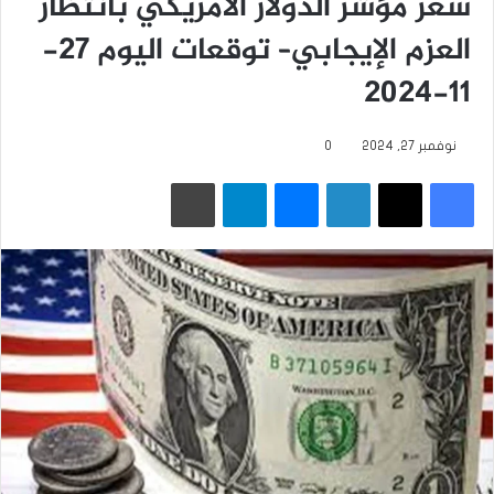
سعر مؤشر الدولار الأمريكي بانتظار
العزم الإيجابي– توقعات اليوم 27-
11-2024
نوفمبر 27, 2024
0
فيسبوك
‫X
لينكدإن
ماسنجر
تيلقرام
طباعة