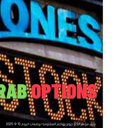
سعر مؤشر الداو جونز يهاجم المقاومة-توقعات اليوم 10-9-2025