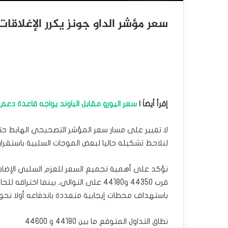
سعر مؤشر الداو جونز يكرر الإغلاقات الس
إقرأ أيضاَ |
سعر اليورو مقابل الباوند يواجه قاعدة دعم قوية
لنلاحظ تشكيله حاليا لبعض الموجات السلبية باستقراره قرب
نؤكد على أهمية تجميع السعر للعزم السلبي الإضافي
قرب 44350 و44180 على التوالي, بينما ا
باستهداف محطات إيجابية متعددة باندفاعه أولا نحو 44930.
نطاق التداول المتوقع ما بين 44180 و 44600