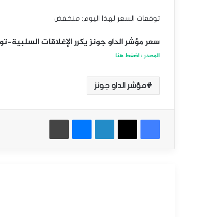
توقعات السعر لهذا اليوم: منخفض
سعر مؤشر الداو جونز يكرر الإغلاقات السلبية-توقعات ا
المصدر : اضغط هنا
مؤشر الداو جونز
فيسبوك
‫X
لينكدإن
ماسنجر
طباعة
أقرأ التالي