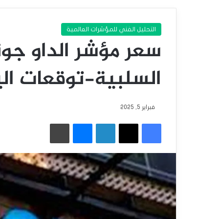
التحليل الفني للمؤشرات العالمية
سعر مؤشر الداو جونز
السلبية-توقعات اليوم 5-2
فبراير 5, 2025
فيسبوك
‫X
لينكدإن
ماسنجر
طباعة