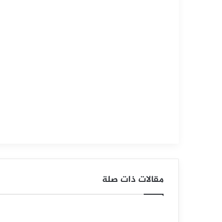
التحليل الفني للمؤشرات العالمية
سبتمبر
10,
2025
س
ع
ر
م
ؤ
ش
ر
مقالات ذات صلة
ا
ل
د