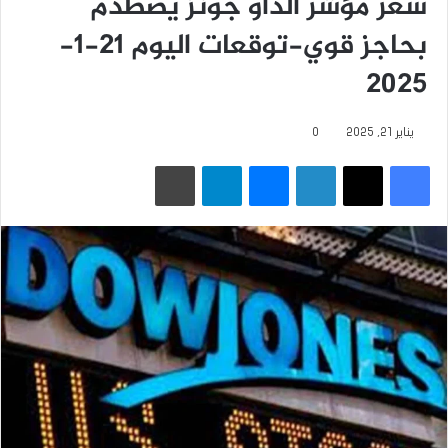
سعر مؤشر الداو جونز يصطدم
بحاجز قوي-توقعات اليوم 21-1-
2025
يناير 21, 2025
0
فيسبوك
‫X
لينكدإن
ماسنجر
تيلقرام
طباعة