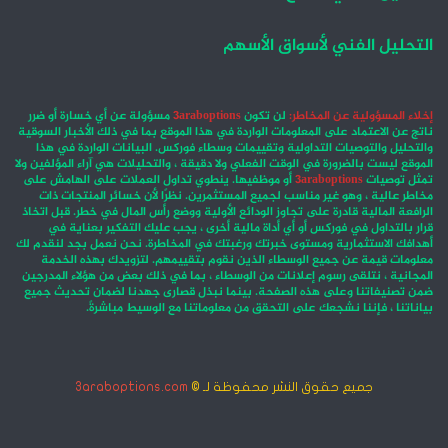
التحليل الفني لأسواق الأسهم
إخلاء المسؤولية عن المخاطر:
لن تكون
3araboptions
مسؤولة عن أي خسارة أو ضرر
ناتج عن الاعتماد على المعلومات الواردة في هذا الموقع بما في ذلك الأخبار السوقية
والتحليل والتوصيات التداولية وتقييمات وسطاء فوركس. البيانات الواردة في هذا
الموقع ليست بالضرورة في الوقت الفعلي ولا دقيقة ، والتحليلات هي آراء المؤلفين ولا
تمثل توصيات
3araboptions
أو موظفيها. ينطوي تداول العملات على الهامش على
مخاطر عالية ، وهو غير مناسب لجميع المستثمرين. نظرًا لأن خسائر المنتجات ذات
الرافعة المالية قادرة على تجاوز الودائع الأولية ووضع رأس المال في خطر. قبل اتخاذ
قرار بالتداول في فوركس أو أي أداة مالية أخرى ، يجب عليك التفكير بعناية في
أهدافك الاستثمارية ومستوى خبرتك ورغبتك في المخاطرة. نحن نعمل بجد لنقدم لك
معلومات قيمة عن جميع الوسطاء الذين نقوم بتقييمهم. لتزويدك بهذه الخدمة
المجانية ، نتلقى رسوم إعلانات من الوسطاء ، بما في ذلك بعض من هؤلاء المدرجين
ضمن تصنيفاتنا وعلى هذه الصفحة. بينما نبذل قصارى جهدنا لضمان تحديث جميع
بياناتنا ، فإننا نشجعك على التحقق من معلوماتنا مع الوسيط مباشرةً.
جميع حقوق النشر محفوظة لـ ©
3araboptions.com
‫X
فيسبوك
انستقرام