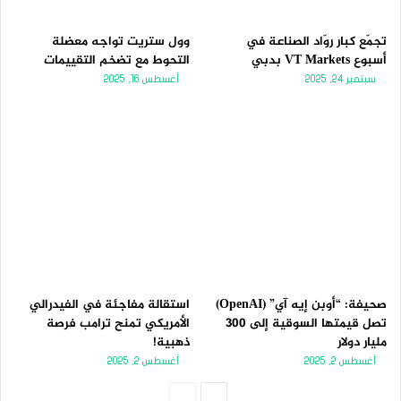
تجمّع كبار روّاد الصناعة في
وول ستريت تواجه معضلة
أسبوع VT Markets بدبي
التحوط مع تضخم التقييمات
سبتمبر 24, 2025
أغسطس 16, 2025
صحيفة: “أوبن إيه آي” (OpenAI)
استقالة مفاجئة في الفيدرالي
تصل قيمتها السوقية إلى 300
الأمريكي تمنح ترامب فرصة
مليار دولار
ذهبية!
أغسطس 2, 2025
أغسطس 2, 2025
الصفحة
الصفحة