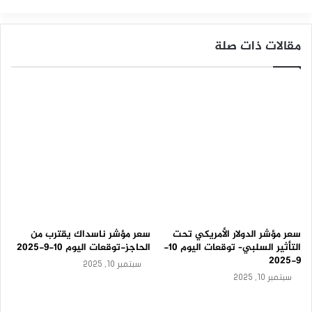
و
مؤشر الداو جونز
م
ة
مقالات ذات صلة
-
ت
و
ق
ع
ا
ت
ا
ل
ي
و
م
1
0
-
سعر مؤشر الدولار الأمريكي تحت
سعر مؤشر ناسداك يقترب من
9
التأثير السلبي– توقعات اليوم 10-
الحاجز-توقعات اليوم 10-9-2025
-
9-2025
سبتمبر 10, 2025
2
سبتمبر 10, 2025
0
2
5