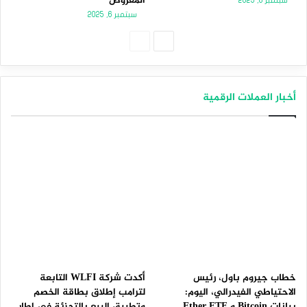
المعروض
سبتمبر 8, 2025
سبتمبر 6, 2025
الصفحة
الصفحة
التالية
السابقة
أخبار العملات الرقمية
خطاب جيروم باول، رئيس
أكدت شركة WLFI التابعة
الاحتياطي الفيدرالي، اليوم:
لترامب إطلاق بطاقة الخصم
بيانات Bitcoin و Ether ETF
وتطبيق البيع بالتجزئة في إطار