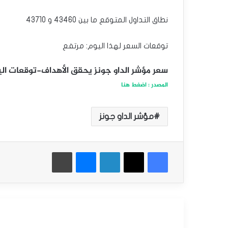
نطاق التداول المتوقع ما بين 43460 و 43710
توقعات السعر لهذا اليوم: مرتفع
سعر مؤشر الداو جونز يحقق الأهداف-توقعات اليوم 20-1-
المصدر : اضغط هنا
مؤشر الداو جونز
فيسبوك
‫X
لينكدإن
ماسنجر
طباعة
أقرأ التالي