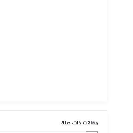
التحليل الفني للمؤشرات العالمية
سبتمبر
10,
2025
س
ع
ر
م
ؤ
ش
ر
مقالات ذات صلة
ا