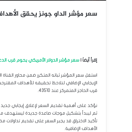
سعر مؤشر الداو جونز يحقق الأهداف-توقعا
إقرأ أيضاَ |
سعر مؤشر الدولار الأمريكي يحوم قرب الدعم– توق
استغل سعر المؤشر ثباته المتكرر ضمن محاور القناة ا
قرب الحاجز المتمركز عند 43510.
الأهداف الإضافية.