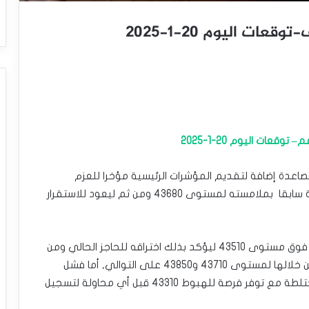
ت اليوم 20-1-2025
عات اليوم 20-1-2025
لصاعدة إضافة لتقديم المؤشرات الرئيسية مؤخرا للعزم
الإيجابي الإضافي لنلاحظ تحقيقه للأهداف المقترحة سابقا بملامسته لمستوى 43680 ومن ثم ليعود للاستقرار
نؤكد على أهمية تقديم السعر لإغلاق إيجابي جديد فوق مستوى 43510 ليؤكد بذلك اختراقه للحاجز الحالي ومن
ثم ليبدأ بتشكيل موجات صاعدة جديدة ليستهدف من خلالها لمستوى 43710 و43850 على التوالي, أما فشل
تأكيد الاختراق قد يجبر السعر على تقديم تداولات مختلطة مع توفر فرصة للهبوط 43310 قبل أي محاولة لتسجيل