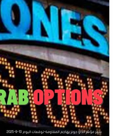
سعر مؤشر الداو جونز يهاجم المقاومة-توقعات اليوم 10-9-2025