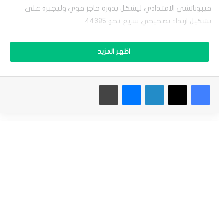
ر
م
فيبوناتشي الامتدادي ليشكل بدوره حاجز قوي وليجبره على
ؤ
تشكيل ارتداد تصحيحي سريع نحو 44385.
ش
ر
ا
بالرغم من تشكيل السعر حاليا لبعض الموجات الإيجابية إلا أن افتقاره
اظهر المزيد
ل
للعزم الإيجابي وبالثبات المتكرر دون الحاجز المذكور سابقا سيزيد
د
ذلك فرص تجديده للمحاولات التصحيحية الهابطة والتي قد
ا
و
تستهدف مستوى 44365 و44230 على التوالي, أما نجاح السعر
فيسبوك
‫X
لينكدإن
ماسنجر
طباعة
ج
باختراق الحاجز وتقديمه لإغلاق إيجابي فوقه سيفتح ذلك باب
و
ن
تسجيله لمكاسب جديدة بدأ من 44920 و45060 على التوالي.
ز
ي
نطاق التداول المتوقع ما بين 44230 و 44630
ه
ا
ج
توقعات السعر لهذا اليوم: منخفض بشكل تصحيحي
م
ا
سعر مؤشر الداو جونز يتقرب من الهدف الرئيسي-توقعات
ل
اليوم 3-7-2025
م
ق
المصدر : اضغط هنا
ا