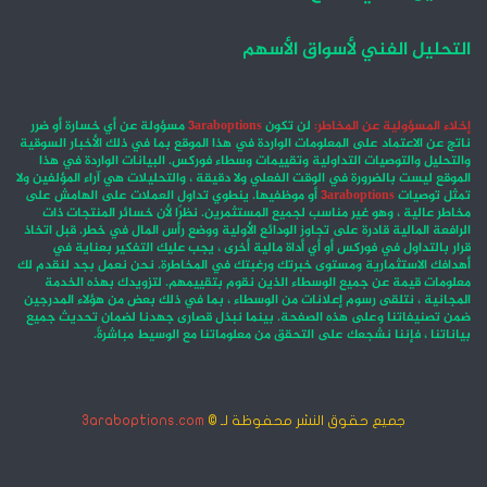
التحليل الفني لأسواق الأسهم
إخلاء المسؤولية عن المخاطر:
لن تكون
3araboptions
مسؤولة عن أي خسارة أو ضرر
ناتج عن الاعتماد على المعلومات الواردة في هذا الموقع بما في ذلك الأخبار السوقية
والتحليل والتوصيات التداولية وتقييمات وسطاء فوركس. البيانات الواردة في هذا
الموقع ليست بالضرورة في الوقت الفعلي ولا دقيقة ، والتحليلات هي آراء المؤلفين ولا
تمثل توصيات
3araboptions
أو موظفيها. ينطوي تداول العملات على الهامش على
مخاطر عالية ، وهو غير مناسب لجميع المستثمرين. نظرًا لأن خسائر المنتجات ذات
الرافعة المالية قادرة على تجاوز الودائع الأولية ووضع رأس المال في خطر. قبل اتخاذ
قرار بالتداول في فوركس أو أي أداة مالية أخرى ، يجب عليك التفكير بعناية في
أهدافك الاستثمارية ومستوى خبرتك ورغبتك في المخاطرة. نحن نعمل بجد لنقدم لك
معلومات قيمة عن جميع الوسطاء الذين نقوم بتقييمهم. لتزويدك بهذه الخدمة
المجانية ، نتلقى رسوم إعلانات من الوسطاء ، بما في ذلك بعض من هؤلاء المدرجين
ضمن تصنيفاتنا وعلى هذه الصفحة. بينما نبذل قصارى جهدنا لضمان تحديث جميع
بياناتنا ، فإننا نشجعك على التحقق من معلوماتنا مع الوسيط مباشرةً.
جميع حقوق النشر محفوظة لـ ©
3araboptions.com
‫X
فيسبوك
انستقرام