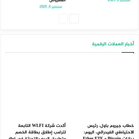
المعروض
سبتمبر 8, 2025
سبتمبر 6, 2025
الصفحة
الصفحة
التالية
السابقة
أخبار العملات الرقمية
خطاب جيروم باول، رئيس
أكدت شركة WLFI التابعة
الاحتياطي الفيدرالي، اليوم:
لترامب إطلاق بطاقة الخصم
بيانات Bitcoin و Ether ETF
وتطبيق البيع بالتجزئة في إطار