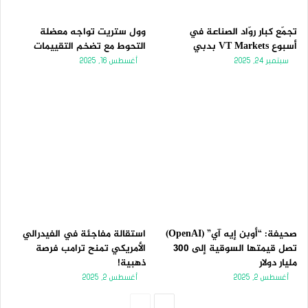
تجمّع كبار روّاد الصناعة في
وول ستريت تواجه معضلة
أسبوع VT Markets بدبي
التحوط مع تضخم التقييمات
سبتمبر 24, 2025
أغسطس 16, 2025
صحيفة: “أوبن إيه آي” (OpenAI)
استقالة مفاجئة في الفيدرالي
تصل قيمتها السوقية إلى 300
الأمريكي تمنح ترامب فرصة
مليار دولار
ذهبية!
أغسطس 2, 2025
أغسطس 2, 2025
الصفحة
الصفحة