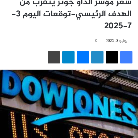
سعر مؤشر الداو جونز يتقرب من
الهدف الرئيسي-توقعات اليوم 3-
7-2025
يوليو 3, 2025
0
فيسبوك
‫X
لينكدإن
ماسنجر
تيلقرام
طباعة