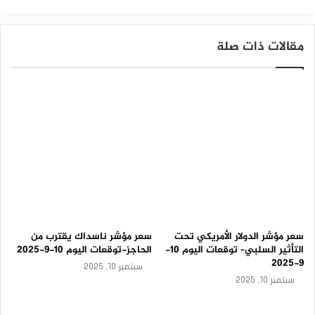
و
م
مؤشر الداو جونز
ة
مقالات ذات صلة
-
ت
و
ق
ع
ا
ت
ا
ل
ي
و
م
1
0
-
سعر مؤشر الدولار الأمريكي تحت
سعر مؤشر ناسداك يقترب من
9
التأثير السلبي– توقعات اليوم 10-
الحاجز-توقعات اليوم 10-9-2025
-
9-2025
سبتمبر 10, 2025
2
سبتمبر 10, 2025
0
2
5