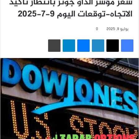
سعر مؤشر الداو جونز بانتظار تأكيد
الاتجاه-توقعات اليوم 9-7-2025
يوليو 9, 2025
0
فيسبوك
‫X
لينكدإن
ماسنجر
تيلقرام
طباعة