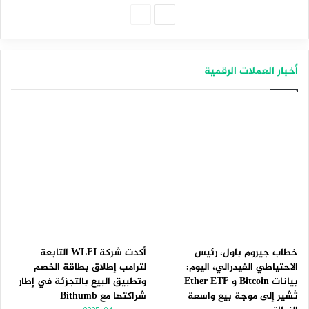
الصفحة
الصفحة
التالية
السابقة
أخبار العملات الرقمية
خطاب جيروم باول، رئيس
أكدت شركة WLFI التابعة
الاحتياطي الفيدرالي، اليوم:
لترامب إطلاق بطاقة الخصم
بيانات Bitcoin و Ether ETF
وتطبيق البيع بالتجزئة في إطار
تُشير إلى موجة بيع واسعة
شراكتها مع Bithumb