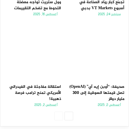
تجمّع كبار روّاد الصناعة في
وول ستريت تواجه معضلة
أسبوع VT Markets بدبي
التحوط مع تضخم التقييمات
سبتمبر 24, 2025
أغسطس 16, 2025
صحيفة: “أوبن إيه آي” (OpenAI)
استقالة مفاجئة في الفيدرالي
تصل قيمتها السوقية إلى 300
الأمريكي تمنح ترامب فرصة
مليار دولار
ذهبية!
أغسطس 2, 2025
أغسطس 2, 2025
الصفحة
الصفحة
التالية
السابقة