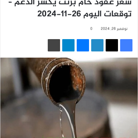
سعر عقود خام برنت يكسر الدعم –
توقعات اليوم 26-11-2024
نوفمبر 26, 2024
0
فيسبوك
‫X
لينكدإن
ماسنجر
تيلقرام
طباعة