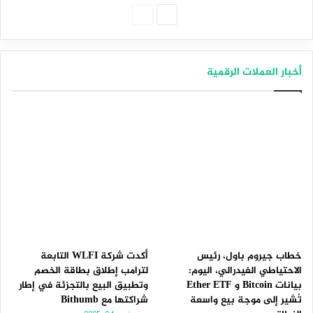
الصفحة
الصفحة
التالية
السابقة
أخبار العملات الرقمية
خطاب جيروم باول، رئيس
أكدت شركة WLFI التابعة
الاحتياطي الفيدرالي، اليوم:
لترامب إطلاق بطاقة الخصم
بيانات Bitcoin و Ether ETF
وتطبيق البيع بالتجزئة في إطار
تُشير إلى موجة بيع واسعة
شراكتها مع Bithumb