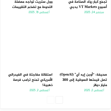
تجمّع كبار روّاد الصناعة في
وول ستريت تواجه معضلة
أسبوع VT Markets بدبي
التحوط مع تضخم التقييمات
سبتمبر 24, 2025
أغسطس 16, 2025
صحيفة: “أوبن إيه آي” (OpenAI)
استقالة مفاجئة في الفيدرالي
تصل قيمتها السوقية إلى 300
الأمريكي تمنح ترامب فرصة
مليار دولار
ذهبية!
أغسطس 2, 2025
أغسطس 2, 2025
الصفحة
الصفحة
التالية
السابقة