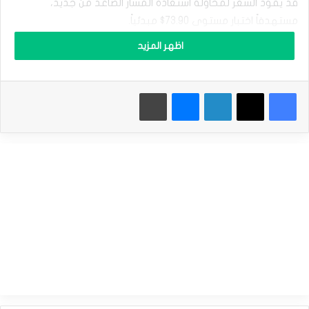
ع
قد يقود السعر لمحاولة استعادة المسار الصاعد من جديد،
ق
مستهدفاً اختبار مستوى 73.90$ مبدئياً.
و
د
اظهر المزيد
خ
التعارض بين العوامل الفنية يجعلنا نفضّل التوقف على الحياد إلى
ا
أن نحصل على إشارة أوضح للاتجاه التالي، مع الإشارة إلى أن
م
مواصلة الارتفاع واختراق 73.90$ سيدفع السعر لاستعادة الاتجاه
فيسبوك
‫X
لينكدإن
ماسنجر
طباعة
ب
ر
الصاعد وتحقيق مكاسب تبدأ بزيارة مناطق 75.36$، في حين إن
ن
كسر 72.85$ سيضع السعر تحت مزيد من الضغط السلبي ليتجه
ت
نحو تحقيق أهداف سلبية تبدأ عند 72.06$ وتمتد إلى 71.20$ بعد
ل
ا
كسر المستوى السابق.
ي
ز
نطاق التداول المتوقع لهذا اليوم ما بين الدعم 72.00$ والمقاومة
ا
ل
75.00$
ج
ا
ن
توقعات السعر لهذا اليوم: حيادي
ب
ي
سعر عقود خام برنت يكسر الدعم – توقعات اليوم 26-11-
–
2024
ت