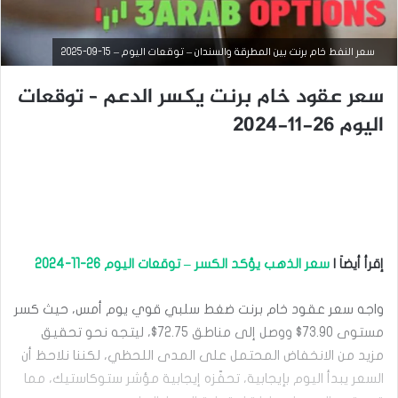
سعر النفط خام برنت بين المطرقة والسندان – توقعات اليوم – 15-09-2025
سعر عقود خام برنت يكسر الدعم – توقعات
اليوم 26-11-2024
إقرأ أيضاَ |
سعر الذهب يؤكد الكسر – توقعات اليوم 26-11-2024
التحليل الفني للعملات
ديسمبر
واجه سعر عقود خام برنت ضغط سلبي قوي يوم أمس، حيث كسر
27,
مستوى 73.90$ ووصل إلى مناطق 72.75$، ليتجه نحو تحقيق
2024
س
مزيد من الانخفاض المحتمل على المدى اللحظي، لكننا نلاحظ أن
ع
السعر يبدأ اليوم بإيجابية، تحفّزه إيجابية مؤشر ستوكاستيك، مما
ر