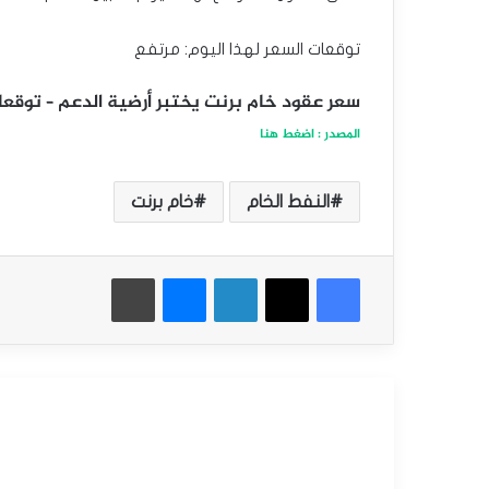
توقعات السعر لهذا اليوم: مرتفع
سعر عقود خام برنت يختبر أرضية الدعم – توقعات اليوم 16
المصدر : اضغط هنا
النفط الخام
خام برنت
فيسبوك
‫X
لينكدإن
ماسنجر
طباعة
أقرأ التالي