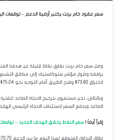
سعر عقود خام برنت يختبر أرضية الدعم – توقعات اليوم 16-09-4
يرافقه وصول مؤشر ستوكاستيك إلى مناطق التشبع في
لاختراق 73.80$ وفتح الطريق أمام التوجه نحو 75.24$ كمحطة تصحيحية تالية.
الصاعد ويدفع السعر لاستئناف الاتجاه الرئيسي الهاب
إقرأ أيضاَ |
سعر النفط يحقق الهدف الجديد – توقعات اليوم 16-9
نطاق التداول المتوقع لهذا اليوم ما بين الدعم 70.70$ والمقاومة 73.70$