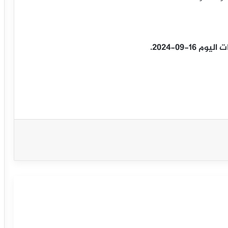
-09-2024.
سعر النفط الخام يظهر المزيد من العلامات
السلبية – توقعات اليوم – 15-09-2025
سعر النفط الخام يقترب من دعم محوري –
توقعات اليوم – 12-09-2025