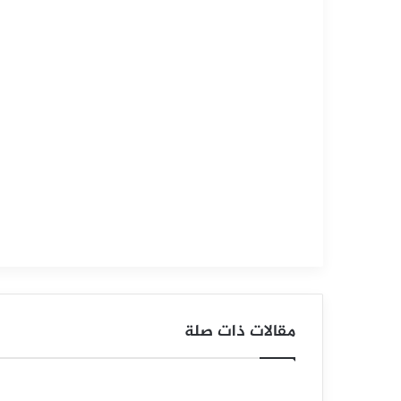
التحليل الفني للسلع
سبتمبر
15,
2025
س
ع
ر
ا
ل
ن
ف
مقالات ذات صلة
ط
ا