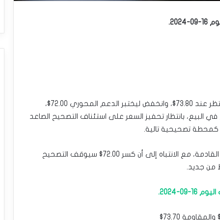
202.
وصل سعر خام برنت بفارق نقاط قليلة عن هدفنا المنتظر عند 73.80$، وانخفض ليختبر الدعم المحوري 72.00$،
 البيع، بانتظار تحفيز السعر على استئناف التصحيح الصاعد
وبالتالي، نحن مستمرون بترجيح الاتجاه الصاعد للفترة القادمة، مع الانتباه إلى أن كسر 72.00$ سيوقف التصحيح
ط من جديد.
0-2024.