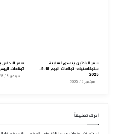
ل
خ
ا
م
ي
ظ
ه
سعر البلاتين يتصدى لسلبية
سعر النحاس ي
ستوكاستيك– توقعات اليوم 15-9-
توقعات اليوم 15-9-2025
ر
2025
سبتمبر 15, 2025
سبتمبر 15, 2025
ا
ل
م
اترك تعليقاً
ز
ي
لن يتم نشر عنوان بريدك الإلكتروني.
الحقول الإلزامية مشار إلي