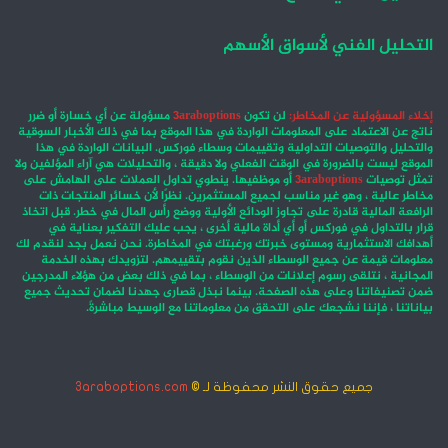
التحليل الفني لأسواق الأسهم
إخلاء المسؤولية عن المخاطر:
لن تكون
3araboptions
مسؤولة عن أي خسارة أو ضرر
ناتج عن الاعتماد على المعلومات الواردة في هذا الموقع بما في ذلك الأخبار السوقية
والتحليل والتوصيات التداولية وتقييمات وسطاء فوركس. البيانات الواردة في هذا
الموقع ليست بالضرورة في الوقت الفعلي ولا دقيقة ، والتحليلات هي آراء المؤلفين ولا
تمثل توصيات
3araboptions
أو موظفيها. ينطوي تداول العملات على الهامش على
مخاطر عالية ، وهو غير مناسب لجميع المستثمرين. نظرًا لأن خسائر المنتجات ذات
الرافعة المالية قادرة على تجاوز الودائع الأولية ووضع رأس المال في خطر. قبل اتخاذ
قرار بالتداول في فوركس أو أي أداة مالية أخرى ، يجب عليك التفكير بعناية في
أهدافك الاستثمارية ومستوى خبرتك ورغبتك في المخاطرة. نحن نعمل بجد لنقدم لك
معلومات قيمة عن جميع الوسطاء الذين نقوم بتقييمهم. لتزويدك بهذه الخدمة
المجانية ، نتلقى رسوم إعلانات من الوسطاء ، بما في ذلك بعض من هؤلاء المدرجين
ضمن تصنيفاتنا وعلى هذه الصفحة. بينما نبذل قصارى جهدنا لضمان تحديث جميع
بياناتنا ، فإننا نشجعك على التحقق من معلوماتنا مع الوسيط مباشرةً.
جميع حقوق النشر محفوظة لـ ©
3araboptions.com
‫X
فيسبوك
انستقرام