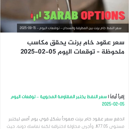
سعر النفط خام برنت بين المطرقة والسندان – توقعات اليوم – 15-09-2025
سعر عقود خام برنت يحقق مكاسب
ملحوظة – توقعات اليوم 05-02-2025
التحليل الفني للسلع
سبتمبر
8,
2025
س
ع
إقرأ أيضاَ |
سعر النفط يختبر المقاومة المحورية – توقعات اليوم
ر
ا
05-02-2025
ل
ن
اندفع سعر عقود خام برنت صعوداً بشكل قوي يوم أمس ليختبر
ف
ط
مستوى 77.05$، وأجرى محاولة لاختراقه لكنه تماسك دونه، حيث