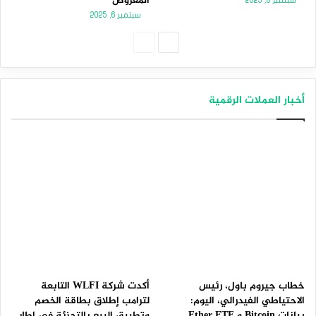
المعروض
سبتمبر 8, 2025
سبتمبر 6, 2025
الصفحة
الصفحة
التالية
السابقة
أخبار العملات الرقمية
خطاب جيروم باول، رئيس
أكدت شركة WLFI التابعة
الاحتياطي الفيدرالي، اليوم:
لترامب إطلاق بطاقة الخصم
بيانات Bitcoin و Ether ETF
وتطبيق البيع بالتجزئة في إطار