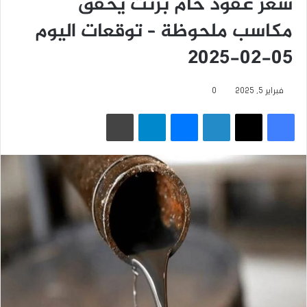
سعر عقود خام برنت يحقق
مكاسب ملحوظة – توقعات اليوم
05-02-2025
فبراير 5, 2025
0
فيسبوك
‫X
لينكدإن
ماسنجر
تيلقرام
طباعة