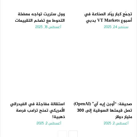
تجمّع كبار روّاد الصناعة في
وول ستريت تواجه معضلة
أسبوع VT Markets بدبي
التحوط مع تضخم التقييمات
سبتمبر 24, 2025
أغسطس 16, 2025
صحيفة: “أوبن إيه آي” (OpenAI)
استقالة مفاجئة في الفيدرالي
تصل قيمتها السوقية إلى 300
الأمريكي تمنح ترامب فرصة
مليار دولار
ذهبية!
أغسطس 2, 2025
أغسطس 2, 2025
الصفحة
الصفحة