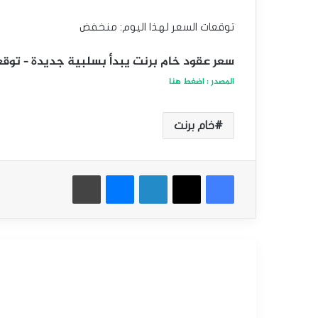
توقعات السعر لهذا اليوم: منخفض
سعر عقود خام برنت يبدأ بسلبية جديدة – توقعات اليوم 
المصدر : اضغط هنا
خام برنت
فيسبوك
‫X
لينكدإن
ماسنجر
طباعة
أقرأ التالي