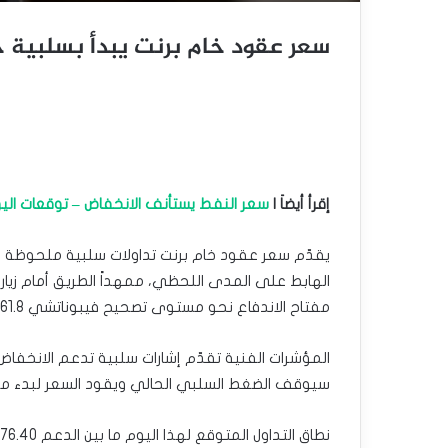
سعر عقود خام برنت يبدأ بسلبية جديدة – 
إقرأ أيضاَ |
سعر النفط يستأنف الانخفاض – توقعات اليوم 27-01-5
يقدّم سعر عقود خام برنت تداولات سلبية ملحوظة مع 
مفتاح الاندفاع نحو مستوى تصحيح فيبوناتشي 61.8% عند 75.66$.
سيوقف الضغط السلبي الحالي ويقود السعر لبدء محاولات تعا
نطاق التداول المتوقع لهذا اليوم ما بين الدعم 76.40$ والمقاومة 79.40$