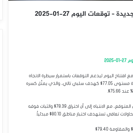
توقعات اليوم 27-01-2025
202
افتتاح اليوم ليدعم التوقعات باستمرار سيطرة الاتجاه
الهابط على المدى اللحظي، ممهداً الطريق أمام زيارة مستوى 77.05$ كهدف سلبي تالي، والذي يمثّل كسره
المؤشرات الفنية تقدّم إشارات سلبية تدعم الانخفاض المتوقع، مع الانتباه إلى أن اختراق 78.39$ والثبات فوقه
في تستهدف اختبار مناطق 80.10$ مبدئياً.