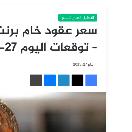
التحليل الفني للسلع
سعر عقود خام برنت
– توقعات اليوم 27-01-2025
يناير 27, 2025
فيسبوك
‫X
لينكدإن
ماسنجر
طباعة