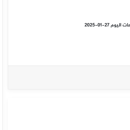
27-01-2025
سعر النفط خام برنت يحاول تصحيح الاتجاه
الهابط – توقعات اليوم – 08-09-2025
خام برنت يوسع مكاسبه ليتجاوز مستوى
66 دولاراً للبرميل