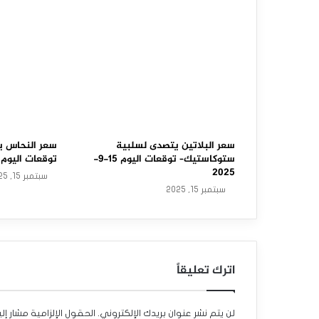
م
ب
ر
ن
ت
ي
سعر البلاتين يتصدى لسلبية
سعر النحاس ي
ستوكاستيك– توقعات اليوم 15-9-
توقعات اليوم 15-9-2025
ح
2025
سبتمبر 15, 2025
سبتمبر 15, 2025
ا
و
ل
اترك تعليقاً
ت
ص
لن يتم نشر عنوان بريدك الإلكتروني.
الحقول الإلزامية مشار إلي