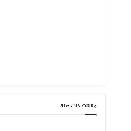
التحليل الفني للسلع
سبتمبر
8,
2025
س
ع
ر
ا
ل
ن
ف
مقالات ذات صلة
ط
خ
ا