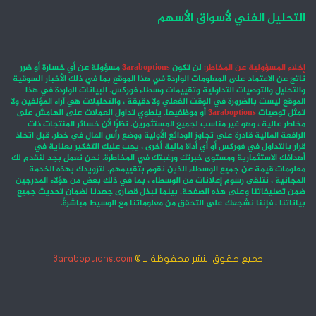
التحليل الفني لأسواق الأسهم
إخلاء المسؤولية عن المخاطر:
لن تكون
3araboptions
مسؤولة عن أي خسارة أو ضرر
ناتج عن الاعتماد على المعلومات الواردة في هذا الموقع بما في ذلك الأخبار السوقية
والتحليل والتوصيات التداولية وتقييمات وسطاء فوركس. البيانات الواردة في هذا
الموقع ليست بالضرورة في الوقت الفعلي ولا دقيقة ، والتحليلات هي آراء المؤلفين ولا
تمثل توصيات
3araboptions
أو موظفيها. ينطوي تداول العملات على الهامش على
مخاطر عالية ، وهو غير مناسب لجميع المستثمرين. نظرًا لأن خسائر المنتجات ذات
الرافعة المالية قادرة على تجاوز الودائع الأولية ووضع رأس المال في خطر. قبل اتخاذ
قرار بالتداول في فوركس أو أي أداة مالية أخرى ، يجب عليك التفكير بعناية في
أهدافك الاستثمارية ومستوى خبرتك ورغبتك في المخاطرة. نحن نعمل بجد لنقدم لك
معلومات قيمة عن جميع الوسطاء الذين نقوم بتقييمهم. لتزويدك بهذه الخدمة
المجانية ، نتلقى رسوم إعلانات من الوسطاء ، بما في ذلك بعض من هؤلاء المدرجين
ضمن تصنيفاتنا وعلى هذه الصفحة. بينما نبذل قصارى جهدنا لضمان تحديث جميع
بياناتنا ، فإننا نشجعك على التحقق من معلوماتنا مع الوسيط مباشرةً.
جميع حقوق النشر محفوظة لـ ©
3araboptions.com
‫X
فيسبوك
انستقرام