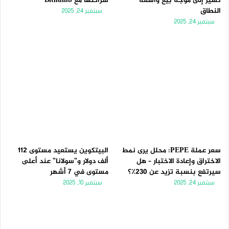
تُشير إلى موجة بيع واسعة
شراكتها مع Bithumb
النطاق
سبتمبر 24, 2025
سبتمبر 24, 2025
سعر عملة PEPE: محلل يرى نمط
البيتكوين يستعيد مستوى 112
الاختراق وإعادة الاختبار – هل
ألف دولار و”سولانا” عند أعلى
سيرتفع بنسبة تزيد عن 230٪؟
مستوى في 7 أشهر
سبتمبر 24, 2025
سبتمبر 10, 2025