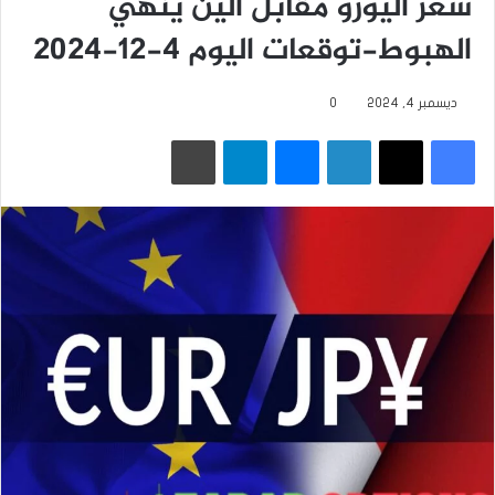
سعر اليورو مقابل الين ينهي
الهبوط-توقعات اليوم 4-12-2024
ديسمبر 4, 2024
0
فيسبوك
‫X
لينكدإن
ماسنجر
تيلقرام
طباعة