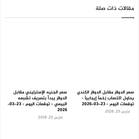
نطاق التداول المتوقع لهذا اليوم ما بين 156.80 و 158.00
أ
مقالات ذات صلة
و
ل
توقعات السعر لهذا اليوم: مرتفع
-
ت
سعر اليورو مقابل الين ينهي الهبوط-توقعات اليوم 4-12-
و
ق
2024
ع
المصدر : اضغط هنا
ا
ت
ا
ل
اليورو مقابل الين
ي
و
م
1
سعر الدولار مقابل الدولار الكندي
سعر الجنيه الإسترليني مقابل
0
يحاول اكتساب زخماً إيجابياً –
الدولار يبدأ بتصريف تشبعه
-
توقعات اليوم – 23-03-2026
البيعي – توقعات اليوم – 23-03-
9
2026
مارس 23, 2026
-
مارس 23, 2026
2
0
2
5