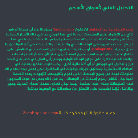
التحليل الفني لأسواق الأسهم
إخلاء المسؤولية عن المخاطر:
لن تكون
3araboptions
مسؤولة عن أي خسارة أو ضرر
ناتج عن الاعتماد على المعلومات الواردة في هذا الموقع بما في ذلك الأخبار السوقية
والتحليل والتوصيات التداولية وتقييمات وسطاء فوركس. البيانات الواردة في هذا
الموقع ليست بالضرورة في الوقت الفعلي ولا دقيقة ، والتحليلات هي آراء المؤلفين ولا
تمثل توصيات
3araboptions
أو موظفيها. ينطوي تداول العملات على الهامش على
مخاطر عالية ، وهو غير مناسب لجميع المستثمرين. نظرًا لأن خسائر المنتجات ذات
الرافعة المالية قادرة على تجاوز الودائع الأولية ووضع رأس المال في خطر. قبل اتخاذ
قرار بالتداول في فوركس أو أي أداة مالية أخرى ، يجب عليك التفكير بعناية في
أهدافك الاستثمارية ومستوى خبرتك ورغبتك في المخاطرة. نحن نعمل بجد لنقدم لك
معلومات قيمة عن جميع الوسطاء الذين نقوم بتقييمهم. لتزويدك بهذه الخدمة
المجانية ، نتلقى رسوم إعلانات من الوسطاء ، بما في ذلك بعض من هؤلاء المدرجين
ضمن تصنيفاتنا وعلى هذه الصفحة. بينما نبذل قصارى جهدنا لضمان تحديث جميع
بياناتنا ، فإننا نشجعك على التحقق من معلوماتنا مع الوسيط مباشرةً.
جميع حقوق النشر محفوظة لـ ©
3araboptions.com
‫X
فيسبوك
انستقرام