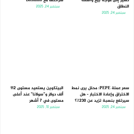
تُشير إلى موجة بيع واسعة
شراكتها مع Bithumb
النطاق
سبتمبر 24, 2025
سبتمبر 24, 2025
سعر عملة PEPE: محلل يرى نمط
البيتكوين يستعيد مستوى 112
الاختراق وإعادة الاختبار – هل
ألف دولار و”سولانا” عند أعلى
سيرتفع بنسبة تزيد عن 230٪؟
مستوى في 7 أشهر
سبتمبر 24, 2025
سبتمبر 10, 2025