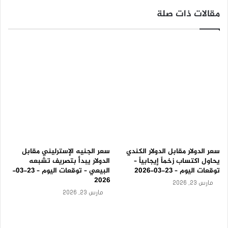
أ
مقالات ذات صلة
و
ل
-
ت
و
ق
ع
ا
ت
ا
ل
ي
و
م
1
سعر الدولار مقابل الدولار الكندي
سعر الجنيه الإسترليني مقابل
0
يحاول اكتساب زخماً إيجابياً –
الدولار يبدأ بتصريف تشبعه
-
توقعات اليوم – 23-03-2026
البيعي – توقعات اليوم – 23-03-
9
2026
مارس 23, 2026
-
مارس 23, 2026
2
0
2
5