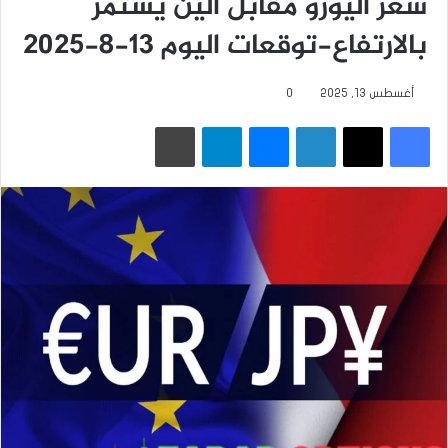
سعر اليورو مقابل الين يستمر
بالارتفاع-توقعات اليوم 13-8-2025
أغسطس 13, 2025
0
فيسبوك
‫X
لينكدإن
ماسنجر
تيلقرام
طباعة