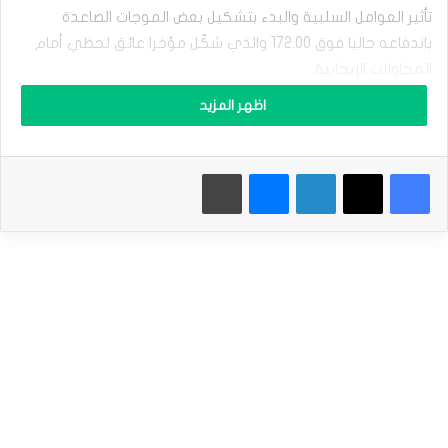
2025
تأثير العوامل السلبية والبدء بتشكيل بعض الموجات الصاعدة
ا
ل
باندفاعه حاليا فوق 172.00 والذي شكّل مؤخرا عائق لحظي أمام
ي
المحاولات الإيجابية.
و
ر
اظهر المزيد
و
كذلك الثبات العام ضمن محاور القناة الصاعدة يدعم فرص استئناف
ي
السعر للهجوم الصاعد لنتوقع بتجميعه للعزم الإيجابي الوصول
ت
نحو 173.20 ومن ثم ليحاول الضغط على الحاجز المتمركز عند
فيسبوك
‫X
لينكدإن
ماسنجر
طباعة
ر
ا
173.55 بهدف إيجاد منفذ لاستئناف المحاولات الصاعدة.
ج
ع
نطاق التداول المتوقع لهذا اليوم ما بين 172.00 و 173.55
ب
س
ب
توقعات السعر لهذا اليوم: مرتفع
ب
م
سعر اليورو مقابل الين يستغل ثبات الدعم-توقعات اليوم
خ
18-8-2025
ا
و
المصدر : اضغط هنا
ف
ا
ل