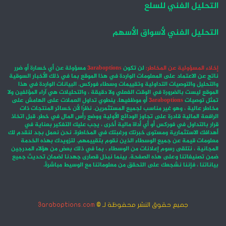
التحليل الفني للسلع
التحليل الفني لأسواق الأسهم
إخلاء المسؤولية عن المخاطر:
لن تكون
3araboptions
مسؤولة عن أي خسارة أو ضرر
ناتج عن الاعتماد على المعلومات الواردة في هذا الموقع بما في ذلك الأخبار السوقية
والتحليل والتوصيات التداولية وتقييمات وسطاء فوركس. البيانات الواردة في هذا
الموقع ليست بالضرورة في الوقت الفعلي ولا دقيقة ، والتحليلات هي آراء المؤلفين ولا
تمثل توصيات
3araboptions
أو موظفيها. ينطوي تداول العملات على الهامش على
مخاطر عالية ، وهو غير مناسب لجميع المستثمرين. نظرًا لأن خسائر المنتجات ذات
الرافعة المالية قادرة على تجاوز الودائع الأولية ووضع رأس المال في خطر. قبل اتخاذ
قرار بالتداول في فوركس أو أي أداة مالية أخرى ، يجب عليك التفكير بعناية في
أهدافك الاستثمارية ومستوى خبرتك ورغبتك في المخاطرة. نحن نعمل بجد لنقدم لك
معلومات قيمة عن جميع الوسطاء الذين نقوم بتقييمهم. لتزويدك بهذه الخدمة
المجانية ، نتلقى رسوم إعلانات من الوسطاء ، بما في ذلك بعض من هؤلاء المدرجين
ضمن تصنيفاتنا وعلى هذه الصفحة. بينما نبذل قصارى جهدنا لضمان تحديث جميع
بياناتنا ، فإننا نشجعك على التحقق من معلوماتنا مع الوسيط مباشرةً.
جميع حقوق النشر محفوظة لـ ©
3araboptions.com