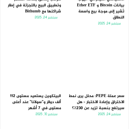
بيانات Bitcoin و Ether ETF
وتطبيق البيع بالتجزئة في إطار
تُشير إلى موجة بيع واسعة
شراكتها مع Bithumb
النطاق
سبتمبر 24, 2025
سبتمبر 24, 2025
سعر عملة PEPE: محلل يرى نمط
البيتكوين يستعيد مستوى 112
الاختراق وإعادة الاختبار – هل
ألف دولار و”سولانا” عند أعلى
سيرتفع بنسبة تزيد عن 230٪؟
مستوى في 7 أشهر
سبتمبر 24, 2025
سبتمبر 10, 2025