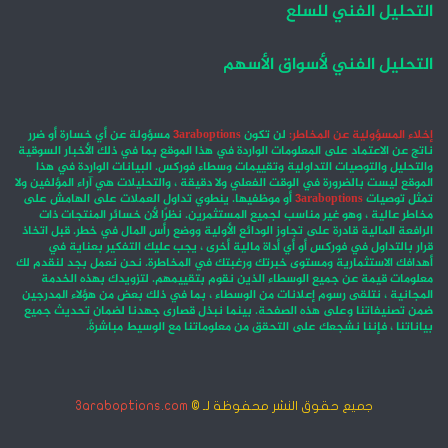
التحليل الفني للسلع
التحليل الفني لأسواق الأسهم
إخلاء المسؤولية عن المخاطر:
لن تكون
3araboptions
مسؤولة عن أي خسارة أو ضرر
ناتج عن الاعتماد على المعلومات الواردة في هذا الموقع بما في ذلك الأخبار السوقية
والتحليل والتوصيات التداولية وتقييمات وسطاء فوركس. البيانات الواردة في هذا
الموقع ليست بالضرورة في الوقت الفعلي ولا دقيقة ، والتحليلات هي آراء المؤلفين ولا
تمثل توصيات
3araboptions
أو موظفيها. ينطوي تداول العملات على الهامش على
مخاطر عالية ، وهو غير مناسب لجميع المستثمرين. نظرًا لأن خسائر المنتجات ذات
الرافعة المالية قادرة على تجاوز الودائع الأولية ووضع رأس المال في خطر. قبل اتخاذ
قرار بالتداول في فوركس أو أي أداة مالية أخرى ، يجب عليك التفكير بعناية في
أهدافك الاستثمارية ومستوى خبرتك ورغبتك في المخاطرة. نحن نعمل بجد لنقدم لك
معلومات قيمة عن جميع الوسطاء الذين نقوم بتقييمهم. لتزويدك بهذه الخدمة
المجانية ، نتلقى رسوم إعلانات من الوسطاء ، بما في ذلك بعض من هؤلاء المدرجين
ضمن تصنيفاتنا وعلى هذه الصفحة. بينما نبذل قصارى جهدنا لضمان تحديث جميع
بياناتنا ، فإننا نشجعك على التحقق من معلوماتنا مع الوسيط مباشرةً.
جميع حقوق النشر محفوظة لـ ©
3araboptions.com