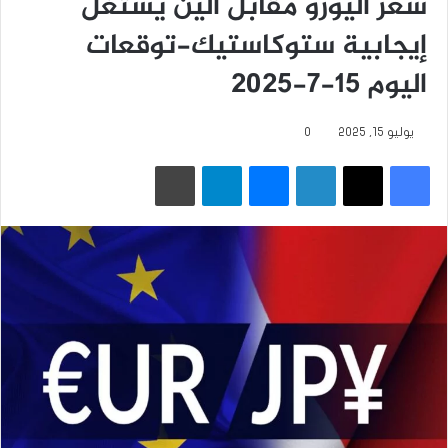
سعر اليورو مقابل الين يستغل
إيجابية ستوكاستيك-توقعات
اليوم 15-7-2025
يوليو 15, 2025
0
فيسبوك
‫X
لينكدإن
ماسنجر
تيلقرام
طباعة