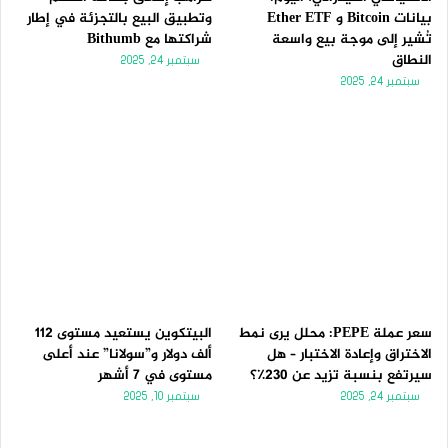
بيانات Bitcoin و Ether ETF
وتطبيق البيع بالتجزئة في إطار
تُشير إلى موجة بيع واسعة
شراكتها مع Bithumb
النطاق
سبتمبر 24, 2025
سبتمبر 24, 2025
سعر عملة PEPE: محلل يرى نمط
البيتكوين يستعيد مستوى 112
الاختراق وإعادة الاختبار – هل
ألف دولار و”سولانا” عند أعلى
سيرتفع بنسبة تزيد عن 230٪؟
مستوى في 7 أشهر
سبتمبر 24, 2025
سبتمبر 10, 2025