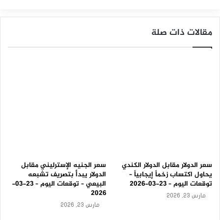
ا
ل
أ
مقالات ذات صلة
و
ل
-
ت
و
ق
ع
ا
ت
ا
ل
ي
و
م
1
سعر الدولار مقابل الدولار الكندي
سعر الجنيه الإسترليني مقابل
0
يحاول اكتساب زخماً إيجابياً –
الدولار يبدأ بتصريف تشبعه
-
توقعات اليوم – 23-03-2026
البيعي – توقعات اليوم – 23-03-
9
2026
مارس 23, 2026
-
مارس 23, 2026
2
0