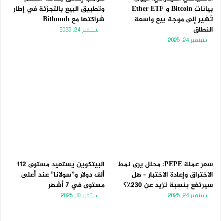
بيانات Bitcoin و Ether ETF
وتطبيق البيع بالتجزئة في إطار
تُشير إلى موجة بيع واسعة
شراكتها مع Bithumb
النطاق
سبتمبر 24, 2025
سبتمبر 24, 2025
سعر عملة PEPE: محلل يرى نمط
البيتكوين يستعيد مستوى 112
الاختراق وإعادة الاختبار – هل
ألف دولار و”سولانا” عند أعلى
سيرتفع بنسبة تزيد عن 230٪؟
مستوى في 7 أشهر
سبتمبر 24, 2025
سبتمبر 10, 2025