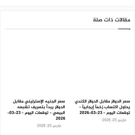
ا
اليورو مقابل الين
ل
أ
مقالات ذات صلة
و
ل
-
ت
و
ق
ع
ا
ت
ا
ل
ي
و
م
1
سعر الدولار مقابل الدولار الكندي
سعر الجنيه الإسترليني مقابل
0
يحاول اكتساب زخماً إيجابياً –
الدولار يبدأ بتصريف تشبعه
-
توقعات اليوم – 23-03-2026
البيعي – توقعات اليوم – 23-03-
9
2026
مارس 23, 2026
-
مارس 23, 2026
2
0