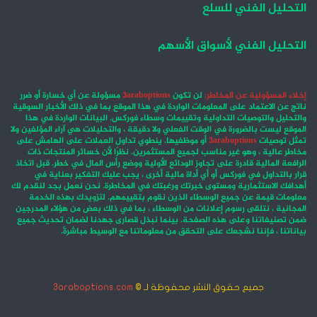
التحليل الفني للسلع
التحليل الفني لأسواق الأسهم
إخلاء المسؤولية عن المخاطر:
لن تكون
3araboptions
مسؤولة عن أي خسارة أو ضرر
ناتج عن الاعتماد على المعلومات الواردة في هذا الموقع بما في ذلك الأخبار السوقية
والتحليل والتوصيات التداولية وتقييمات وسطاء فوركس. البيانات الواردة في هذا
الموقع ليست بالضرورة في الوقت الفعلي ولا دقيقة ، والتحليلات هي آراء المؤلفين ولا
تمثل توصيات
3araboptions
أو موظفيها. ينطوي تداول العملات على الهامش على
مخاطر عالية ، وهو غير مناسب لجميع المستثمرين. نظرًا لأن خسائر المنتجات ذات
الرافعة المالية قادرة على تجاوز الودائع الأولية ووضع رأس المال في خطر. قبل اتخاذ
قرار بالتداول في فوركس أو أي أداة مالية أخرى ، يجب عليك التفكير بعناية في
أهدافك الاستثمارية ومستوى خبرتك ورغبتك في المخاطرة. نحن نعمل بجد لنقدم لك
معلومات قيمة عن جميع الوسطاء الذين نقوم بتقييمهم. لتزويدك بهذه الخدمة
المجانية ، نتلقى رسوم إعلانات من الوسطاء ، بما في ذلك بعض من هؤلاء المدرجين
ضمن تصنيفاتنا وعلى هذه الصفحة. بينما نبذل قصارى جهدنا لضمان تحديث جميع
بياناتنا ، فإننا نشجعك على التحقق من معلوماتنا مع الوسيط مباشرةً.
جميع حقوق النشر محفوظة لـ ©
3araboptions.com