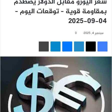
سعر اليورو مقابل الدولار يصطدم
بمقاومة قوية – توقعات اليوم –
04-09-2025
سبتمبر 4, 2025
0
فيسبوك
‫X
لينكدإن
ماسنجر
تيلقرام
طباعة