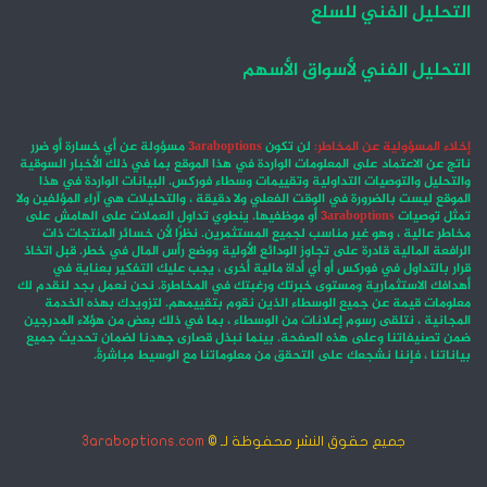
التحليل الفني للسلع
التحليل الفني لأسواق الأسهم
إخلاء المسؤولية عن المخاطر:
لن تكون
3araboptions
مسؤولة عن أي خسارة أو ضرر
ناتج عن الاعتماد على المعلومات الواردة في هذا الموقع بما في ذلك الأخبار السوقية
والتحليل والتوصيات التداولية وتقييمات وسطاء فوركس. البيانات الواردة في هذا
الموقع ليست بالضرورة في الوقت الفعلي ولا دقيقة ، والتحليلات هي آراء المؤلفين ولا
تمثل توصيات
3araboptions
أو موظفيها. ينطوي تداول العملات على الهامش على
مخاطر عالية ، وهو غير مناسب لجميع المستثمرين. نظرًا لأن خسائر المنتجات ذات
الرافعة المالية قادرة على تجاوز الودائع الأولية ووضع رأس المال في خطر. قبل اتخاذ
قرار بالتداول في فوركس أو أي أداة مالية أخرى ، يجب عليك التفكير بعناية في
أهدافك الاستثمارية ومستوى خبرتك ورغبتك في المخاطرة. نحن نعمل بجد لنقدم لك
معلومات قيمة عن جميع الوسطاء الذين نقوم بتقييمهم. لتزويدك بهذه الخدمة
المجانية ، نتلقى رسوم إعلانات من الوسطاء ، بما في ذلك بعض من هؤلاء المدرجين
ضمن تصنيفاتنا وعلى هذه الصفحة. بينما نبذل قصارى جهدنا لضمان تحديث جميع
بياناتنا ، فإننا نشجعك على التحقق من معلوماتنا مع الوسيط مباشرةً.
جميع حقوق النشر محفوظة لـ ©
3araboptions.com