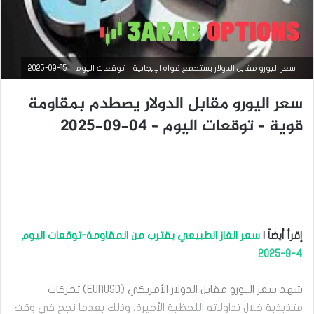
سعر اليورو مقابل الدولار يستجمع قواه الإيجابية – توقعات اليوم – 15-09-2025
سعر اليورو مقابل الدولار يصطدم بمقاومة
قوية – توقعات اليوم – 04-09-2025
التحليل الفني للعملات
سبتمبر
15,
2025
س
ع
ر
إقرأ أيضاَ |
سعر الغاز الطبيعي يقترب من المقاومة-توقعات اليوم
ا
ل
4-9-2025
ي
و
شهد سعر اليورو مقابل الدولار الأمريكي (EURUSD) تحركات
ر
و
متذبذبة خلال تداولاته اللحظية الأخيرة، وذلك بعدما نجح في وقت