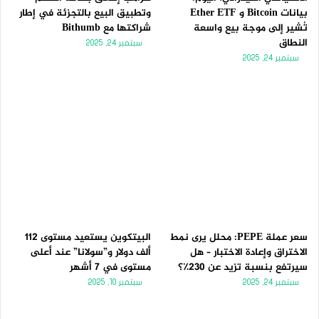
بيانات Bitcoin و Ether ETF
وتطبيق البيع بالتجزئة في إطار
تُشير إلى موجة بيع واسعة
شراكتها مع Bithumb
النطاق
سبتمبر 24, 2025
سبتمبر 24, 2025
سعر عملة PEPE: محلل يرى نمط
البيتكوين يستعيد مستوى 112
الاختراق وإعادة الاختبار – هل
ألف دولار و”سولانا” عند أعلى
سيرتفع بنسبة تزيد عن 230٪؟
مستوى في 7 أشهر
سبتمبر 24, 2025
سبتمبر 10, 2025