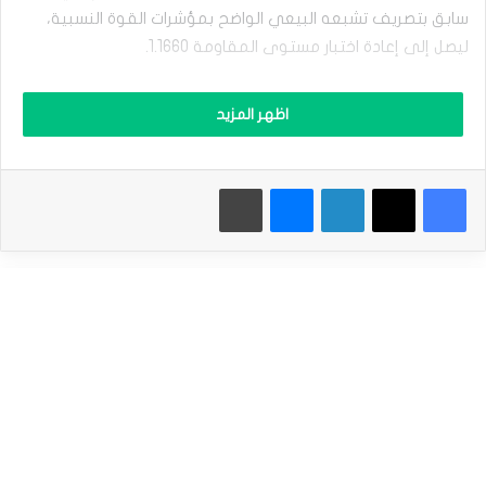
م
سابق بتصريف تشبعه البيعي الواضح بمؤشرات القوة النسبية،
ق
ا
ليصل إلى إعادة اختبار مستوى المقاومة 1.1660.
ب
ل
وقد تزامن ذلك مع اصطدام الزوج بمقاومة متوسطه المتحرك
ا
اظهر المزيد
ل
البسيط لفترة 50، وهو ما فرض عليه ضغوطاً سلبية أجبرته على
د
الارتداد نحو الهبوط مجدداً، خاصة مع بدء ظهور تقاطع سلبي
و
بمؤشرات القوة النسبية، بعد وصولها لمناطق تشبع شرائي مبالغ
فيسبوك
‫X
لينكدإن
ماسنجر
طباعة
ل
ا
فيه مقارنة بحركة السعر.
ر
ي
وبناءاً على ذلك تظل توقعاتنا بانخفاض سعر اليورو مقابل الدولار
س
ت
الأمريكي بتداولاته اللحظية القادمة، طيلة ثبات مستوى
ج
المقاومة 1.1660، ليستهدف مستوى الدعم 1.1585.
م
ع
ق
نطاق التداول المتوقع لهذا اليوم ما بين الدعم 1.1585 ومستوى
و
المقاومة 1.1690.
ا
ه
ا
توقعات السعر لهذا اليوم: هابط
ل