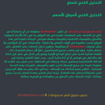
التحليل الفني للسلع
التحليل الفني لأسواق الأسهم
إخلاء المسؤولية عن المخاطر:
لن تكون
3araboptions
مسؤولة عن أي خسارة أو ضرر
ناتج عن الاعتماد على المعلومات الواردة في هذا الموقع بما في ذلك الأخبار السوقية
والتحليل والتوصيات التداولية وتقييمات وسطاء فوركس. البيانات الواردة في هذا
الموقع ليست بالضرورة في الوقت الفعلي ولا دقيقة ، والتحليلات هي آراء المؤلفين ولا
تمثل توصيات
3araboptions
أو موظفيها. ينطوي تداول العملات على الهامش على
مخاطر عالية ، وهو غير مناسب لجميع المستثمرين. نظرًا لأن خسائر المنتجات ذات
الرافعة المالية قادرة على تجاوز الودائع الأولية ووضع رأس المال في خطر. قبل اتخاذ
قرار بالتداول في فوركس أو أي أداة مالية أخرى ، يجب عليك التفكير بعناية في
أهدافك الاستثمارية ومستوى خبرتك ورغبتك في المخاطرة. نحن نعمل بجد لنقدم لك
معلومات قيمة عن جميع الوسطاء الذين نقوم بتقييمهم. لتزويدك بهذه الخدمة
المجانية ، نتلقى رسوم إعلانات من الوسطاء ، بما في ذلك بعض من هؤلاء المدرجين
ضمن تصنيفاتنا وعلى هذه الصفحة. بينما نبذل قصارى جهدنا لضمان تحديث جميع
بياناتنا ، فإننا نشجعك على التحقق من معلوماتنا مع الوسيط مباشرةً.
جميع حقوق النشر محفوظة لـ ©
3araboptions.com