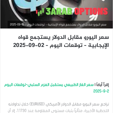
سعر اليورو مقابل الدولار يستجمع قواه الإيجابية – توقعات اليوم – 15-09-2025
سعر اليورو مقابل الدولار يستجمع قواه
الإيجابية – توقعات اليوم – 02-09-2025
التحليل الفني للعملات
سبتمبر
15,
2025
س
ع
ر
إقرأ أيضاَ |
سعر الغاز الطبيعي يستقبل العزم السلبي-توقعات اليوم
ا
ل
2-9-2025
ي
و
تراجع سعر اليورو مقابل الدولار الأمريكي (EURUSD) خلال تداولاته
ر
و
اللحظية الأخيرة، متأثراً بثبات مستوى المقاومة عند 1.1730، إلا أن