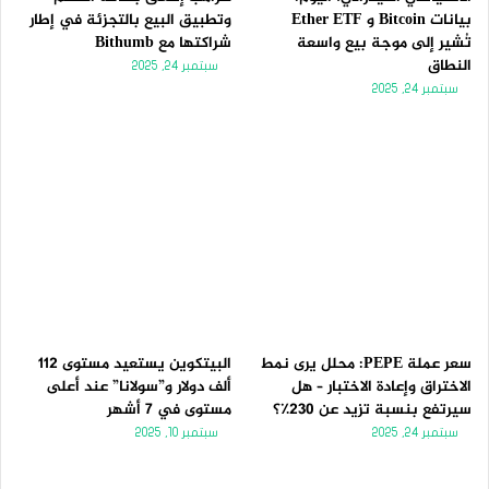
بيانات Bitcoin و Ether ETF
وتطبيق البيع بالتجزئة في إطار
تُشير إلى موجة بيع واسعة
شراكتها مع Bithumb
النطاق
سبتمبر 24, 2025
سبتمبر 24, 2025
سعر عملة PEPE: محلل يرى نمط
البيتكوين يستعيد مستوى 112
الاختراق وإعادة الاختبار – هل
ألف دولار و”سولانا” عند أعلى
سيرتفع بنسبة تزيد عن 230٪؟
مستوى في 7 أشهر
سبتمبر 24, 2025
سبتمبر 10, 2025